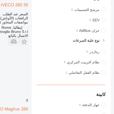
IVECO 260 35
مرشح الجسيمات
السعر عند الطلب
الرافعات (الأوناش)
EEV
مواصفات المحاور
6
إيطاليا، Rome
خزان AdBlue
ivoglio Bruno S.r.l.
الاتصال بالبائع
نوع علبة السرعات
ريتاردر
نظام التزييت المركزي
نظام القفل التفاضلي
كابينة
3
جهاز التدفئة
O Magirus 260