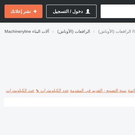
دخول / التسجيل
نشر إعلانك
 IVECO
الرافعات (الأوناش)
آلات البناء
Machineryline
ئمة
سنة التصنيع - القديم في المقدمة
عدد الكيلومترات ⬊
عدد الكيلومترات