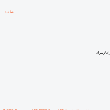
شاحنة
رك/زنبرك