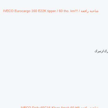
شاحنة رافعة IVECO Eurocargo 160 E22K tipper / 60 tho. km!!! /
رك/زنبرك
شاحنة رافعة IVECO Daily 65C16 Klaas Amak 60 HA