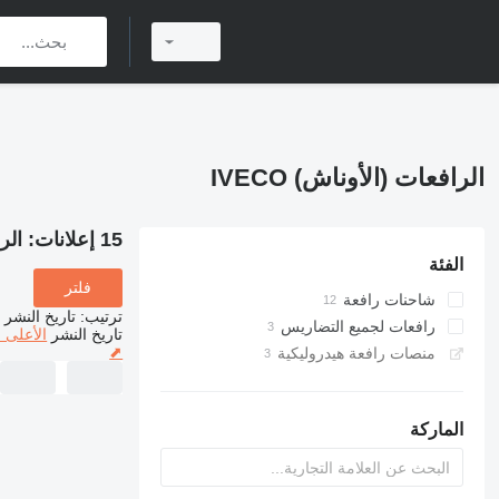
الرافعات (الأوناش) IVECO
15 إعلانات:
الرا
الفئة
فلتر
شاحنات رافعة
ترتيب
:
تاريخ النشر
رافعات لجميع التضاريس
تاريخ النشر
الأعلى 
⬈
منصات رافعة هيدروليكية
الماركة