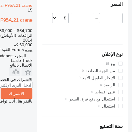
السعر
si F95A.21 crane
المجر
15
كرواتيا
–
بولندا
i F95A.21 crane
إيطاليا
56,000
≈ $64,700
ألمانيا
الرافعات (الأوناش)
2014
60,000 كم
يورو
Euro 5
القوة
62
نوع الإعلان
المجر، Budapest
Laslo Truck
بيع
الاتصال بالبائع
من الجهة الصانعة
الإيجار الطويل الأمد
الاشتراك في الحصو
الرصيد
على أقساط
الاشتراك
استبدال مع دفع فرق السعر
بالنقر هنا، أنت توا
استبدال
سنة التصنيع