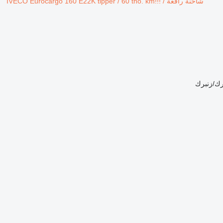
شاحنة رافعة IVECO Eurocargo 160 E22K tipper / 60 tho. km!!! /
رك/زنبرك