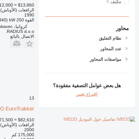
مكيف
12,000
≈ $13,860
الرافعات (الأوناش)
1990
القوة
250 kW (340 حصان)
كرواتيا، Lukavec
محاور
RADIUS d.o.o.
الاتصال بالبائع
نظام التعليق
عدد المحاور
مواصفات المحاور
هل بعض عوامل التصفية مفقودة؟
اقتراح تغيير
13
O EuroTrakker
تفاصيل حول الموديل IVECO
71,500
≈ $82,610
الرافعات (الأوناش)
2000
175,000 كم