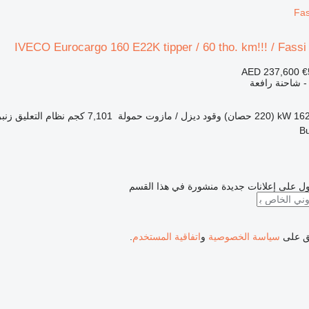
Fas
IVECO Eurocargo 160 E22K tipper / 60 tho. km!!! / Fass
AED 237,600
€
 - شاحنة رافعة
1 kW (220 حصان)
وقود
ديزل / مازوت
حمولة
7,101 كجم
نظام التعليق
زنب
ل على إعلانات جديدة منشورة في هذا القسم
فق على
سياسة الخصوصية
و
اتفاقية المستخدم
.