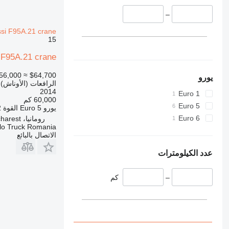
–
si F95A.21 crane
15
i F95A.21 crane
56,000
≈ $64,700
يورو
الرافعات (الأوناش)
2014
Euro 1
60,000 كم
Euro 5
يورو
Euro 5
القوة
62
Euro 6
رومانيا، Bucharest
lo Truck Romania
الاتصال بالبائع
عدد الكيلومترات
–
كم