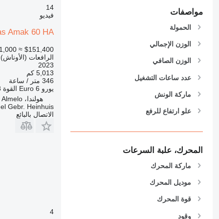
14
مواصفات
فيديو
الحمولة
as Amak 60 HA
الوزن الإجمالي
1,000
≈ $151,400
الرافعات (الأوناش)
الوزن الصافي
2023
5,013 كم
عدد ساعات التشغيل
346 متر / ساعة
يورو
Euro 6
القوة
18
ماركة الونش
هولندا، Almelo
el Gebr. Heinhuis
علو ارتفاع للرفع
الاتصال بالبائع
المحرك، علبة السرعات
ماركة المحرك
موديل المحرك
قوة المحرك
4
وقود