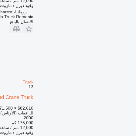
12,000 متر / ساعة
وقود
ديزل / مازوت
رومانيا، Bucharest
lo Truck Romania
الاتصال بالبائع
Truck
13
ad Crane Truck
71,500
≈ $82,610
الرافعات (الأوناش)
2000
175,000 كم
12,000 متر / ساعة
وقود
ديزل / مازوت