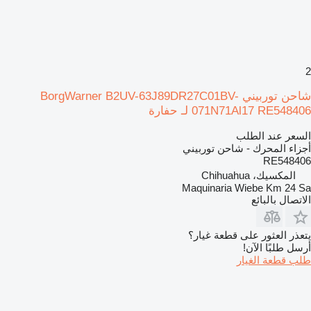
2
شاحن توربيني BorgWarner B2UV-63J89DR27C01BV-
071N71Al17 RE548406 لـ حفارة
السعر عند الطلب
أجزاء المحرك - شاحن توربيني
RE548406
المكسيك، Chihuahua
Maquinaria Wiebe Km 24 Sa
الاتصال بالبائع
يتعذر العثور على قطعة غيار؟
أرسل طلبًا الآن!
طلب قطعة الغيار