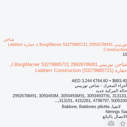
شاحن
توربيني BorgWarner 53279885721 2992678M91 لـ حفارة Liebherr
Construction
10
شاحن توربيني BorgWarner 53279885721 2992678M91 لـ
حفارة Liebherr Construction
(53279885721)
AED 3,244
€764.60
≈ $883.40
أجزاء المحرك - شاحن توربيني
حالة المركبة
جديد
2992678M91, 3093493M, 3093493M91, 3093493T91, 313133,
313191, 4152261, 4798797, 5005330,...
لاتفيا، Baldone, Baldones pilsēta
Nērings Sia
الاتصال بالبائع