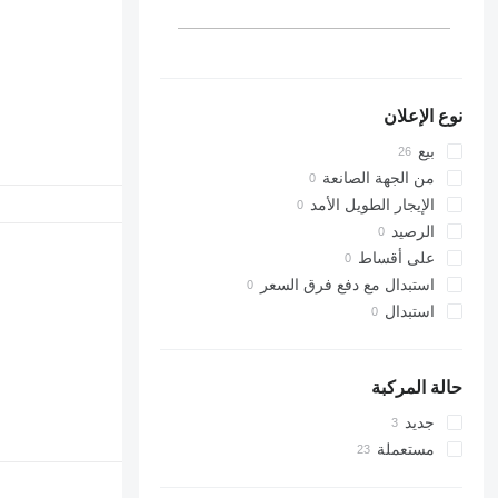
314
TM
VMT
315
316
317
نوع الإعلان
318
320
بيع
321
من الجهة الصانعة
322
الإيجار الطويل الأمد
323
الرصيد
324
على أقساط
325
استبدال مع دفع فرق السعر
326
استبدال
329
330
336
حالة المركبة
340
جديد
345
مستعملة
349
350