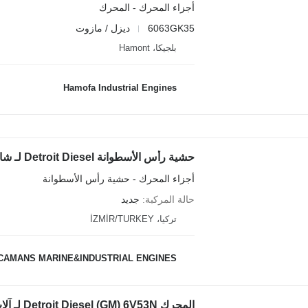
أجزاء المحرك - المحرك
6063GK35
ديزل / مازوت
بلجيكا، Hamont
Hamofa Industrial Engines
حشية رأس الأسطوانة Detroit Diesel لـ شاحنة قلابة للمحاجر Case
أجزاء المحرك - حشية رأس الأسطوانة
حالة المركبة
جديد
تركيا، İZMİR/TURKEY
CAMANS MARINE&INDUSTRIAL ENGINES
المحرك Detroit Diesel (GM) 6V53N لـ آلات البناء