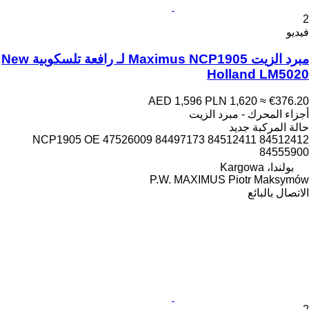
2
فيديو
مبرد الزيت Maximus NCP1905 لـ رافعة تلسكوبية New
Holland LM5020
AED 1,596
PLN 1,620
≈ €376.20
أجزاء المحرك - مبرد الزيت
حالة المركبة
جديد
NCP1905 OE 47526009 84497173 84512411 84512412
84555900
بولندا، Kargowa
P.W. MAXIMUS Piotr Maksymów
الاتصال بالبائع