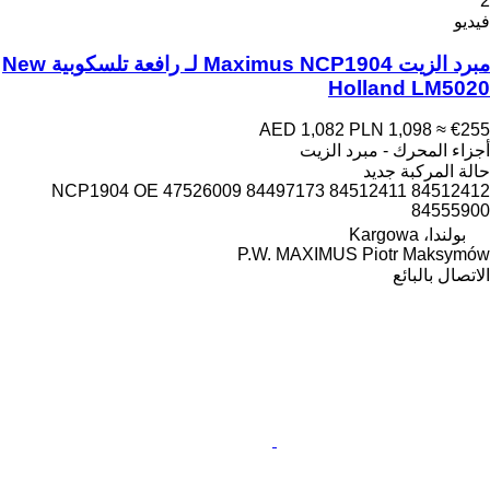
2
فيديو
مبرد الزيت Maximus NCP1904 لـ رافعة تلسكوبية New
Holland LM5020
AED 1,082
PLN 1,098
≈ €255
أجزاء المحرك - مبرد الزيت
حالة المركبة
جديد
NCP1904 OE 47526009 84497173 84512411 84512412
84555900
بولندا، Kargowa
P.W. MAXIMUS Piotr Maksymów
الاتصال بالبائع