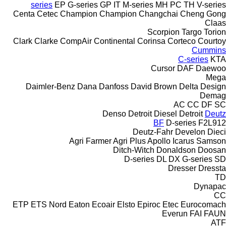
series
EP
G-series
GP
IT
M-series
MH
PC
TH
V-series
Centa
Cetec
Champion
Champion
Changchai
Cheng Gong
Claas
Scorpion
Targo
Torion
Clark
Clarke
CompAir
Continental
Corinsa
Corteco
Courtoy
Cummins
C-series
KTA
Cursor
DAF
Daewoo
Mega
Daimler-Benz
Dana
Danfoss
David Brown
Delta Design
Demag
AC
CC
DF
SC
Denso
Detroit Diesel
Detroit
Deutz
BF
D-series
F2L912
Deutz-Fahr
Develon
Dieci
Agri Farmer
Agri Plus
Apollo
Icarus
Samson
Ditch-Witch
Donaldson
Doosan
D-series
DL
DX
G-series
SD
Dresser
Dressta
TD
Dynapac
CC
ETP
ETS Nord
Eaton
Ecoair
Elsto
Epiroc
Etec
Eurocomach
Everun
FAI
FAUN
ATF