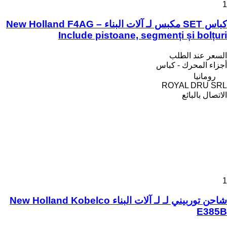
1
كباس SET مكبس لـ آلات البناء New Holland F4AG –
Include pistoane, segmenți și bolțuri
السعر عند الطلب
أجزاء المحرك - كباس
رومانيا
ROYAL DRU SRL
الاتصال بالبائع
1
شاحن توربيني لـ لـ آلات البناء New Holland Kobelco
E385B