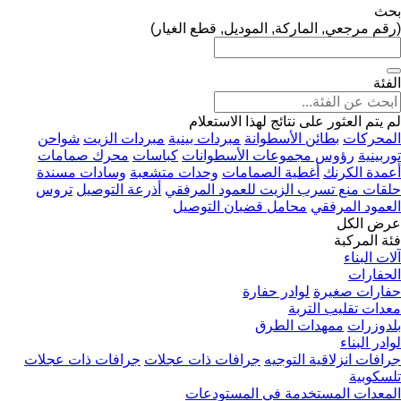
بحث
(رقم مرجعي, الماركة, الموديل, قطع الغيار)
الفئة
لم يتم العثور على نتائج لهذا الاستعلام
المحركات
بطائن الأسطوانة
مبردات بينية
مبردات الزيت
شواحن
توربينية
رؤوس مجموعات الأسطوانات
كباسات
محرك صمامات
أعمدة الكرنك
أغطية الصمامات
وحدات متشعبة
وسادات مسندة
حلقات منع تسرب الزيت للعمود المرفقي
أذرعة التوصيل
تروس
العمود المرفقي
محامل قضبان التوصيل
عرض الكل
فئة المركبة
آلات البناء
الحفارات
حفارات صغيرة
لوادر حفارة
معدات تقليب التربة
بلدوزرات
ممهدات الطرق
لوادر البناء
جرافات انزلاقية التوجيه
جرافات ذات عجلات
جرافات ذات عجلات
تلسكوبية
المعدات المستخدمة في المستودعات