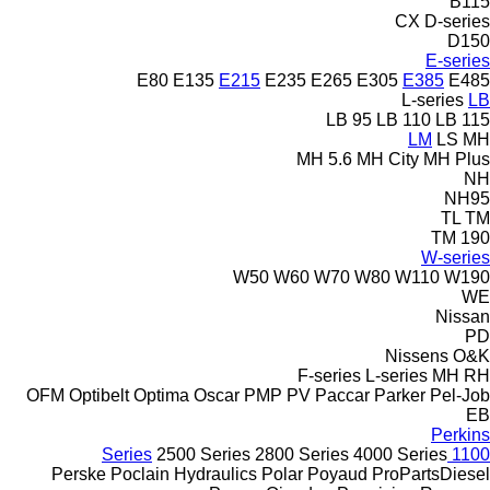
B115
CX
D-series
D150
E-series
E80
E135
E215
E235
E265
E305
E385
E485
L-series
LB
LB 95
LB 110
LB 115
LM
LS
MH
MH 5.6
MH City
MH Plus
NH
NH95
TL
TM
TM 190
W-series
W50
W60
W70
W80
W110
W190
WE
Nissan
PD
Nissens
O&K
F-series
L-series
MH
RH
OFM
Optibelt
Optima
Oscar
PMP
PV
Paccar
Parker
Pel-Job
EB
Perkins
2500 Series
2800 Series
4000 Series
1100 Series
Perske
Poclain Hydraulics
Polar
Poyaud
ProPartsDiesel