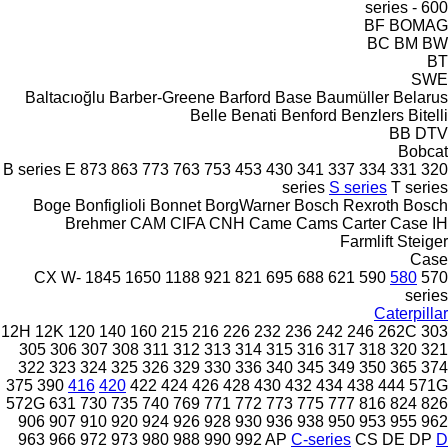
600 - series
BF
BOMAG
BC
BM
BW
BT
SWE
Baltacıoğlu
Barber-Greene
Barford
Base
Baumüller
Belarus
Belle
Benati
Benford
Benzlers
Bitelli
BB
DTV
Bobcat
B series
E
873
863
773
763
753
453
430
341
337
334
331
320
series
S series
T series
Boge
Bonfiglioli
Bonnet
BorgWarner
Bosch Rexroth
Bosch
Brehmer
CAM
CIFA
CNH
Came
Cams
Carter
Case IH
Farmlift
Steiger
Case
CX
W-
1845
1650
1188
921
821
695
688
621
590
580
570
series
Caterpillar
12H
12K
120
140
160
215
216
226
232
236
242
246
262C
303
305
306
307
308
311
312
313
314
315
316
317
318
320
321
322
323
324
325
326
329
330
336
340
345
349
350
365
374
375
390
416
420
422
424
426
428
430
432
434
438
444
571G
572G
631
730
735
740
769
771
772
773
775
777
816
824
826
906
907
910
920
924
926
928
930
936
938
950
953
955
962
963
966
972
973
980
988
990
992
AP
C-series
CS
DE
DP
D