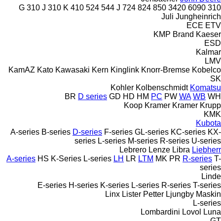
310 J
310 K
410
524
544 J
724
824
850
3420
6090
310 G
Juli
Jungheinrich
ECE
ETV
KMP Brand
Kaeser
ESD
Kalmar
LMV
KamAZ
Kato
Kawasaki
Kern
Kinglink
Knorr-Bremse
Kobelco
SK
Kohler
Kolbenschmidt
Komatsu
BR
D series
GD
HD
HM
PC
PW
WA
WB
WH
Koop
Kramer
Kramer
Krupp
KMK
Kubota
A-series
B-series
D-series
F-series
GL-series
KC-series
KX-
series
L-series
M-series
R-series
U-series
Lebrero
Lenze
Libra
Liebherr
A-series
HS
K-Series
L-series
LH
LR
LTM
MK
PR
R-series
T-
series
Linde
E-series
H-series
K-series
L-series
R-series
T-series
Linx
Lister Petter
Ljungby Maskin
L-series
Lombardini
Lovol
Luna
GT