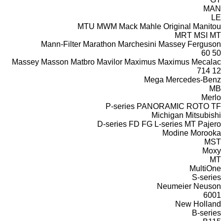
MAN
LE
MTU
MWM
Mack
Mahle Original
Manitou
MRT
MSI
MT
Mann-Filter
Marathon
Marchesini
Massey Ferguson
60
50
Massey
Masson
Matbro
Mavilor
Maximus
Maximus
Mecalac
714
12
Mega
Mercedes-Benz
MB
Merlo
P-series
PANORAMIC
ROTO
TF
Michigan
Mitsubishi
D-series
FD
FG
L-series
MT
Pajero
Modine
Morooka
MST
Moxy
MT
MultiOne
S-series
Neumeier
Neuson
6001
New Holland
B-series