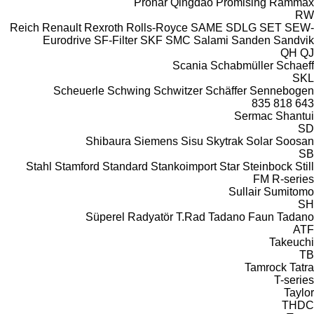
Pronar
Qingdao Promising
Rammax
RW
Reich
Renault
Rexroth
Rolls-Royce
SAME
SDLG
SET
SEW-
Eurodrive
SF-Filter
SKF
SMC
Salami
Sanden
Sandvik
QH
QJ
Scania
Schabmüller
Schaeff
SKL
Scheuerle
Schwing
Schwitzer
Schäffer
Sennebogen
835
818
643
Sermac
Shantui
SD
Shibaura
Siemens
Sisu
Skytrak
Solar
Soosan
SB
Stahl
Stamford
Standard
Stankoimport
Star
Steinbock
Still
FM
R-series
Sullair
Sumitomo
SH
Süperel Radyatör
T.Rad
Tadano Faun
Tadano
ATF
Takeuchi
TB
Tamrock
Tatra
T-series
Taylor
THDC