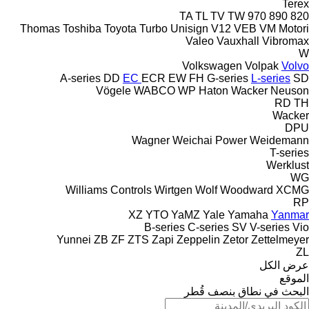
Terex
TA
TL
TV
TW
970
890
820
Thomas
Toshiba
Toyota
Turbo
Unisign
V12
VEB
VM Motori
Valeo
Vauxhall
Vibromax
W
Volkswagen
Volpak
Volvo
A-series
DD
EC
ECR
EW
FH
G-series
L-series
SD
Vögele
WABCO
WP Haton
Wacker Neuson
RD
TH
Wacker
DPU
Wagner
Weichai Power
Weidemann
T-series
Werklust
WG
Williams Controls
Wirtgen
Wolf
Woodward
XCMG
RP
XZ
YTO
YaMZ
Yale
Yamaha
Yanmar
B-series
C-series
SV
V-series
Vio
Yunnei
ZB
ZF
ZTS
Zapi
Zeppelin
Zetor
Zettelmeyer
ZL
عرض الكل
الموقع
البحث في نطاق بنصف قُطر