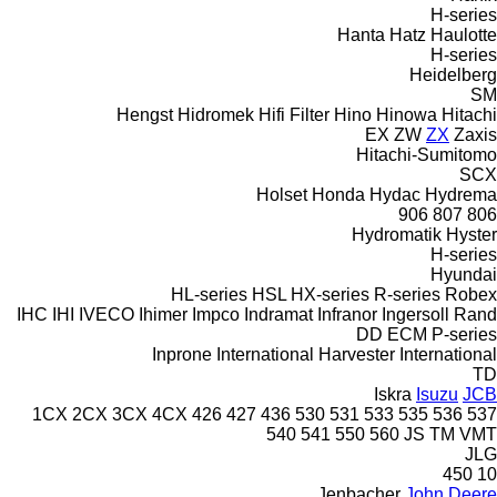
H-series
Hanta
Hatz
Haulotte
H-series
Heidelberg
SM
Hengst
Hidromek
Hifi Filter
Hino
Hinowa
Hitachi
EX
ZW
ZX
Zaxis
Hitachi-Sumitomo
SCX
Holset
Honda
Hydac
Hydrema
906
807
806
Hydromatik
Hyster
H-series
Hyundai
HL-series
HSL
HX-series
R-series
Robex
IHC
IHI
IVECO
Ihimer
Impco
Indramat
Infranor
Ingersoll Rand
DD
ECM
P-series
Inprone
International Harvester
International
TD
Iskra
Isuzu
JCB
1CX
2CX
3CX
4CX
426
427
436
530
531
533
535
536
537
540
541
550
560
JS
TM
VMT
JLG
450
10
Jenbacher
John Deere