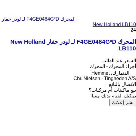
المحرك F4GE0484G*D لـ لودر حفار
New Holland LB110
24
المحرك F4GE0484G*D لـ لودر حفار New Holland
LB110
السعر عند الطلب
أجزاء المحرك - المحرك
الدنمارك، Hemmet
Chr. Nielsen - Tingheden A/S
الاتصال بالبائع
بيع ماكينات أم مركبات؟
يمكنك القيام بذلك معنا!
نشر إعلانك