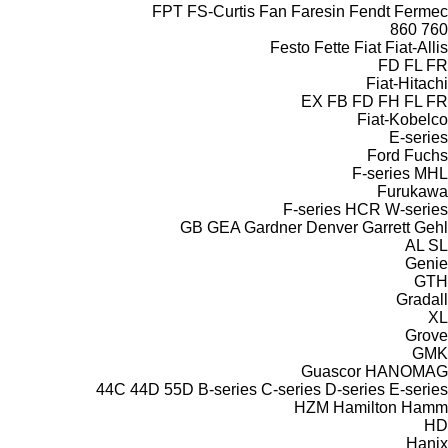
FPT
FS-Curtis
Fan
Faresin
Fendt
Fermec
860
760
Festo
Fette
Fiat
Fiat-Allis
FD
FL
FR
Fiat-Hitachi
EX
FB
FD
FH
FL
FR
Fiat-Kobelco
E-series
Ford
Fuchs
F-series
MHL
Furukawa
F-series
HCR
W-series
GB
GEA
Gardner Denver
Garrett
Gehl
AL
SL
Genie
GTH
Gradall
XL
Grove
GMK
Guascor
HANOMAG
44C
44D
55D
B-series
C-series
D-series
E-series
HZM
Hamilton
Hamm
HD
Hanix