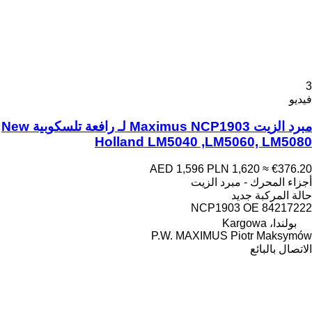
3
فيديو
مبرد الزيت Maximus NCP1903 لـ رافعة تلسكوبية New
Holland LM5040 ,LM5060, LM5080
AED 1,596
PLN 1,620
≈ €376.20
أجزاء المحرك - مبرد الزيت
حالة المركبة
جديد
NCP1903 OE 84217222
بولندا، Kargowa
P.W. MAXIMUS Piotr Maksymów
الاتصال بالبائع