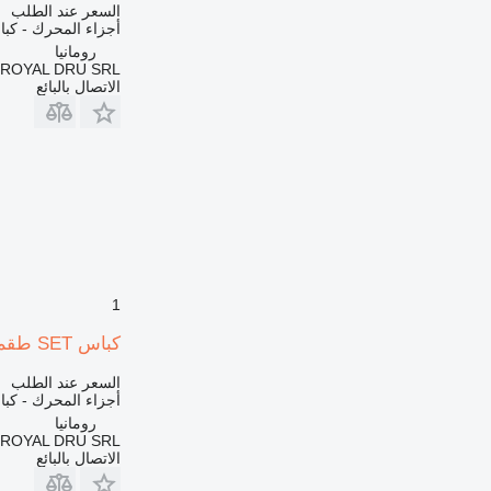
730
السعر عند الطلب
أجزاء المحرك - كب
735
رومانيا
740
ROYAL DRU SRL
769
الاتصال بالبائع
771
772
773
775
777
816
824
826
1
906
كباس SET طقم مكابس كامل للمحرك لـ آلات البناء Perkins – Massey Ferguson
907
910
السعر عند الطلب
920
أجزاء المحرك - كب
رومانيا
924
ROYAL DRU SRL
926
الاتصال بالبائع
928