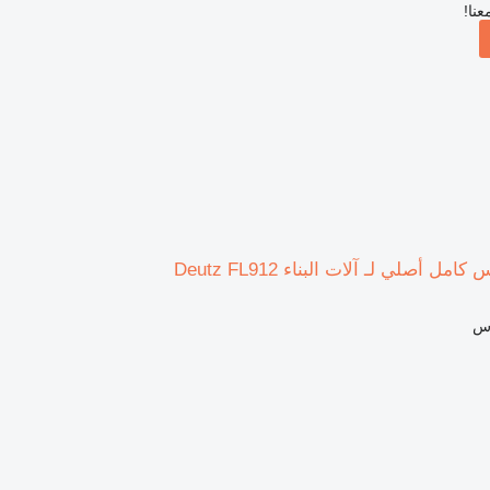
عنا!
اس