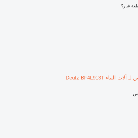
عة غيار؟
اس