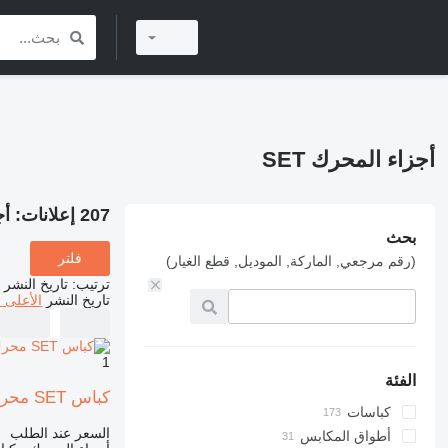
أجزاء المحرك SET
207 إعلانات:
أج
بحث
فلتر
(رقم مرجعي, الماركة, الموديل, قطع الغيار)
ترتيب
:
تاريخ النشر
تاريخ النشر
الأعلى 
1
الفئة
كباس SET محرك مكبسي لـ آلات البناء Kubota V1502-B Complectat cu Inele și Accesorii
كباسات
السعر عند الطلب
أطواق المكابس