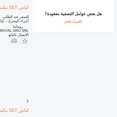
365
كباس SET مكبس كامل لـ لـ آلات البناء Deutz FL913
374
هل بعض عوامل التصفية مفقودة؟
السعر عند الطلب
375
اقتراح تغيير
أجزاء المحرك - كب
390
رومانيا
416
ROYAL DRU SRL
الاتصال بالبائع
420
422
424
426
428
430
432
434
438
444
571G
1
572G
كباس SET مكبس لـ، 5 حلقات، A=95 مم لـ آلات البناء
631