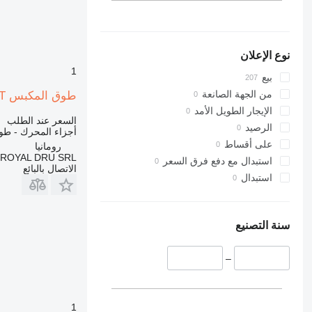
VMT
314
315
316
نوع الإعلان
317
1
318
بيع
320
من الجهة الصانعة
طوق المكبس SET حلقات المكابس والمكابس للمحركات لـ آلات البناء Deutz BF3L2011
321
الإيجار الطويل الأمد
السعر عند الطلب
322
الرصيد
أجزاء المحرك - ط
323
على أقساط
رومانيا
ROYAL DRU SRL
324
استبدال مع دفع فرق السعر
الاتصال بالبائع
325
استبدال
326
329
330
سنة التصنيع
336
340
–
345
349
1
350