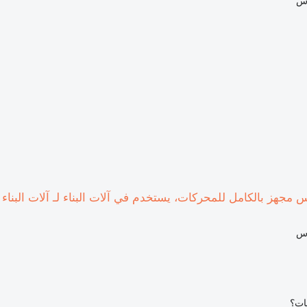
اس
اس
بات؟