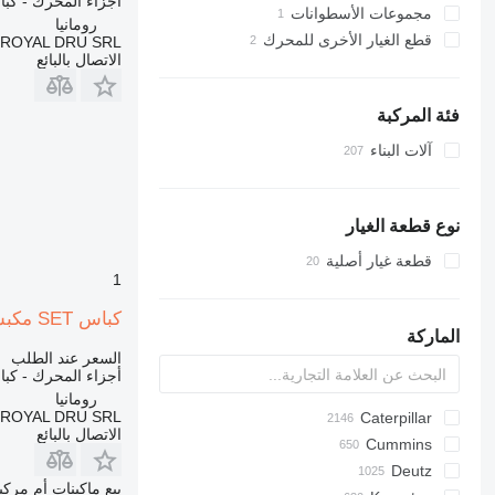
أجزاء المحرك - كب
مجموعات الأسطوانات
رومانيا
قطع الغيار الأخرى للمحرك
ROYAL DRU SRL
الاتصال بالبائع
فئة المركبة
آلات البناء
نوع قطعة الغيار
قطعة غيار أصلية
1
كباس SET مكبس مجهز بالكامل للمحركات، يستخدم في آلات البناء لـ آلات البناء
الماركة
السعر عند الطلب
أجزاء المحرك - كب
رومانيا
ROYAL DRU SRL
D-series
Farmlift
Caterpillar
225LC
Titan
SWE
ASC
600 - series
320
570
GA
BC
AS
AX
BB
الاتصال بالبائع
Scorpion
Steiger
Cummins
1304
ROC
DTV
12H
331
580
BM
AZ
C-series
Targo
Mega
1404
XAS
12K
334
590
BW
AC
Deutz
بيع ماكينات أم مرك