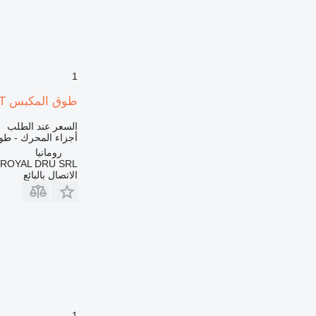
DP
D series
E-series
EP
1
G-series
GP
طوق المكبس SET حلقات مكابس للمحركات لـ آلات البناء Perkins
IT
السعر عند الطلب
M-series
أجزاء المحرك - ط
MH
رومانيا
ROYAL DRU SRL
PC
الاتصال بالبائع
TH
V-series
1