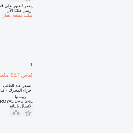
930
يتعذر العثور على قط
936
أرسل طلبًا الآن!
طلب قطعة الغيار
938
950
953
955
962
963
966
1
972
973
كباس SET مكبس لـ آلات البناء Deutz BF4L913T
980
السعر عند الطلب
988
أجزاء المحرك - كب
990
رومانيا
ROYAL DRU SRL
992
الاتصال بالبائع
AP
C-series
CS
DE