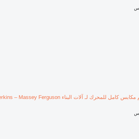
اس
اس