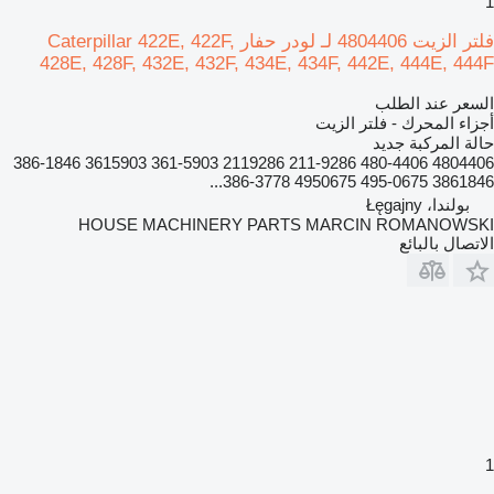
1
فلتر الزيت 4804406 لـ لودر حفار Caterpillar 422E, 422F,
428E, 428F, 432E, 432F, 434E, 434F, 442E, 444E, 444F
السعر عند الطلب
أجزاء المحرك - فلتر الزيت
حالة المركبة
جديد
4804406 480-4406 211-9286 2119286 361-5903 3615903 386-1846
3861846 495-0675 4950675 386-3778...
بولندا، Łęgajny
HOUSE MACHINERY PARTS MARCIN ROMANOWSKI
الاتصال بالبائع
1