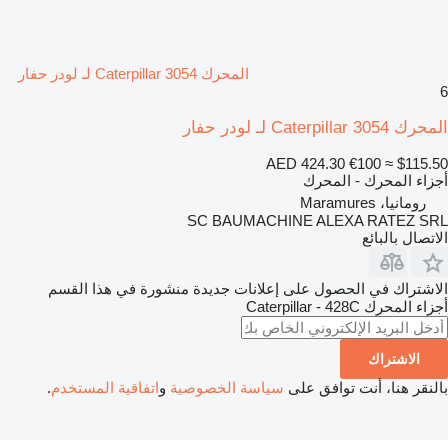
المحرك Caterpillar 3054 لـ لودر حفار
6
المحرك Caterpillar 3054 لـ لودر حفار
AED 424.30
€100
≈ $115.50
أجزاء المحرك - المحرك
رومانيا، Maramures
SC BAUMACHINE ALEXA RATEZ SRL
الاتصال بالبائع
الاشتراك في الحصول على إعلانات جديدة منشورة في هذا القسم
أجزاء المحرك
Caterpillar - 428C
الاشتراك
بالنقر هنا، أنت توافق على
سياسة الخصوصية
و
اتفاقية المستخدم
.