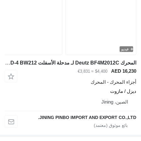
فيديو
المحرك Deutz BF4M2012C لـ مدحلة الأسفلت BOMAG BW203AD-4 BW212
AED 16,230
≈ €3,831
$4,400
أجزاء المحرك - المحرك
ديزل / مازوت
الصين، Jining
JINING PINBO IMPORT AND EXPORT CO.,LTD.