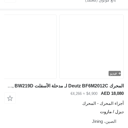
فيديو
المحرك Deutz BF6M2012C لـ مدحلة الأسفلت BOMAG BM219D, BW219D
AED 18,080
≈ €4,266
$4,900
أجزاء المحرك - المحرك
ديزل / مازوت
الصين، Jining