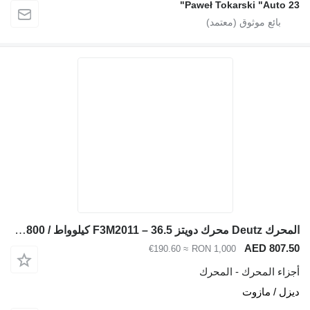
Paweł Tokarski "Auto 23"
المحرك Deutz محرك دويتز F3M2011 – 36.5 كيلوواط / 2800 دورة في الدقيقة – متوافق مع Bomag BW90 لـ مدحلة الأسفلت BOMAG BW90
AED 807.50
≈ €190.60
RON 1,000
أجزاء المحرك - المحرك
ديزل / مازوت