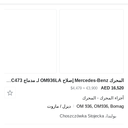
المحرك Mercedes-Benz إصلاح OM936LA لـ مدماج BOMAG BC473
AED 16,520
≈ $4,479
€3,900
أجزاء المحرك - المحرك
OM 936, OM936, Bomag
ديزل / مازوت
بولندا، Choszczówka Stojecka