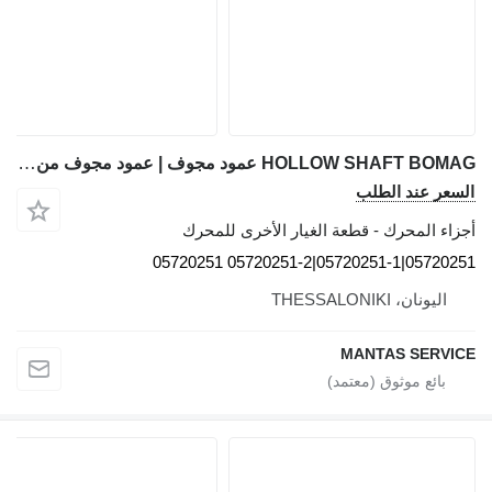
HOLLOW SHAFT BOMAG عمود مجوف | عمود مجوف من بوماج | عمود مجوف من بوماج 05720251|05720251-1|05720251-2 لـ آلات البناء BOMAG
السعر عند الطلب
أجزاء المحرك - قطعة الغيار الأخرى للمحرك
05720251|05720251-1|05720251-2 05720251
اليونان، THESSALONIKI
MANTAS SERVICE