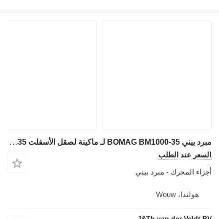
مبرد بيني BOMAG BM1000-35 لـ ماكينة لصقل الأسفلت BOMAG BM1000-35
السعر عند الطلب
أجزاء المحرك - مبرد بيني
هولندا، Wouw
J&Th van der Veldt BV