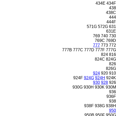
434E
434F
438
438C
444
444F
571G
572G
631
631E
769
740
730
769C
769D
777
773
772
777B
777C
777D
777F
777G
824
816
824C
824G
826
826G
924
920
910
924F
924G
924H
924K
930
928
926
930G
930H
930K
930M
936
936F
938
938F
938G
938H
950
950B
950F
950G