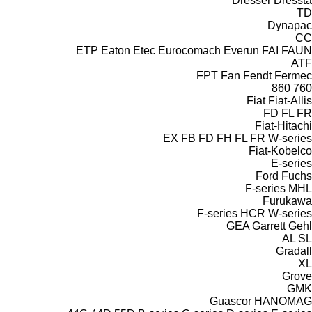
Dresser
Dressta
TD
Dynapac
CC
ETP
Eaton
Etec
Eurocomach
Everun
FAI
FAUN
ATF
FPT
Fan
Fendt
Fermec
860
760
Fiat
Fiat-Allis
FD
FL
FR
Fiat-Hitachi
EX
FB
FD
FH
FL
FR
W-series
Fiat-Kobelco
E-series
Ford
Fuchs
F-series
MHL
Furukawa
F-series
HCR
W-series
GEA
Garrett
Gehl
AL
SL
Gradall
XL
Grove
GMK
Guascor
HANOMAG