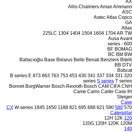
AX
Allis-Chalmers
Aman
Ammann
ASC
Astec
Atlas Copco
GA
Atlas
225LC
1304
1404
1504
1604
1704
AR
TW
Ausa
Avant
600 - series
BF
BOMAG
BC
BM
BW
Baltacıoğlu
Base
Belarus
Belle
Benati
Benzlers
Bitelli
BB
DTV
Bobcat
B series
E
873
863
763
753
453
430
341
337
334
331
320
series
S series
T series
Bonnet
BorgWarner
Bosch Rexroth
Bosch
CAM
CIFA
CNH
Came
Cams
Carter
Case IH
Steiger
Case
CX
W-series
1845
1650
1188
821
695
688
621
590
580
570
Caterpillar
12H
12K
120
120G
120H
120K
120M
140