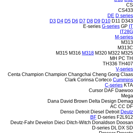
CS
CS433
DE
D series
D3
D4
D5
D6
D7
D8
D9
D10
D11
D343
E-series
G-series
GP
IT
IT28G
M-series
M313
M313C
M315
M316
M318
M320
M322
M325
MH
PC
TH
TH336
TH407
V-series
Centa
Champion
Champion
Changchai
Cheng Gong
Claas
Clark
Corinsa
Corteco
Cummins
C-series
KTA
Cursor
DAF
Daewoo
Mega
Dana
David Brown
Delta Design
Demag
AC
CC
DF
Denso
Detroit Diesel
Detroit
Deutz
BF
D-series
F2L912
Deutz-Fahr
Develon
Dieci
Ditch-Witch
Donaldson
Doosan
D-series
DL
DX
SD