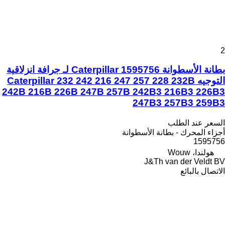
2
بطانة الأسطوانة Caterpillar 1595756 لـ جرافة انزلاقية
التوجيه Caterpillar 232 242 216 247 257 228 232B
242B 216B 226B 247B 257B 242B3 216B3 226B3
247B3 257B3 259B3
السعر عند الطلب
أجزاء المحرك - بطانة الأسطوانة
1595756
هولندا، Wouw
J&Th van der Veldt BV
الاتصال بالبائع