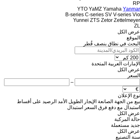
RP
YTO
YaMZ
Yamaha
Yanmar
B-series
C-series
SV
V-series
Vio
Yunnei
ZTS
Zetor
Zettelmeyer
ZL
عرض الكل
الموقع
البحث في نطاق بنصف قُطر
الإمارات العربية المتحدة
عرض الكل
السعر
–
نوع الإعلان
بيع
من الجهة الصانعة
الإيجار الطويل الأمد
الرصيد
على أقساط
استبدال مع دفع فرق السعر
استبدال
عرض الكل
حالة المركبة
جديد
مستعملة
عرض الكل
سنة التصنيع