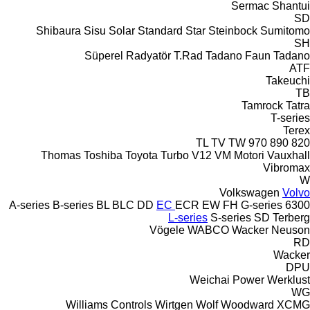
Sermac
Shantui
SD
Shibaura
Sisu
Solar
Standard
Star
Steinbock
Sumitomo
SH
Süperel Radyatör
T.Rad
Tadano Faun
Tadano
ATF
Takeuchi
TB
Tamrock
Tatra
T-series
Terex
TL
TV
TW
970
890
820
Thomas
Toshiba
Toyota
Turbo
V12
VM Motori
Vauxhall
Vibromax
W
Volkswagen
Volvo
A-series
B-series
BL
BLC
DD
EC
ECR
EW
FH
G-series
6300
L-series
S-series
SD
Terberg
Vögele
WABCO
Wacker Neuson
RD
Wacker
DPU
Weichai Power
Werklust
WG
Williams Controls
Wirtgen
Wolf
Woodward
XCMG