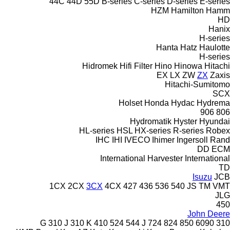
44C
44D
55D
B-series
C-series
D-series
E-series
HZM
Hamilton
Hamm
HD
Hanix
H-series
Hanta
Hatz
Haulotte
H-series
Hidromek
Hifi Filter
Hino
Hinowa
Hitachi
EX
LX
ZW
ZX
Zaxis
Hitachi-Sumitomo
SCX
Holset
Honda
Hydac
Hydrema
906
806
Hydromatik
Hyster
Hyundai
HL-series
HSL
HX-series
R-series
Robex
IHC
IHI
IVECO
Ihimer
Ingersoll Rand
DD
ECM
International Harvester
International
TD
Isuzu
JCB
1CX
2CX
3CX
4CX
427
436
536
540
JS
TM
VMT
JLG
450
John Deere
310 J
310 K
410
524
544 J
724
824
850
6090
310 G