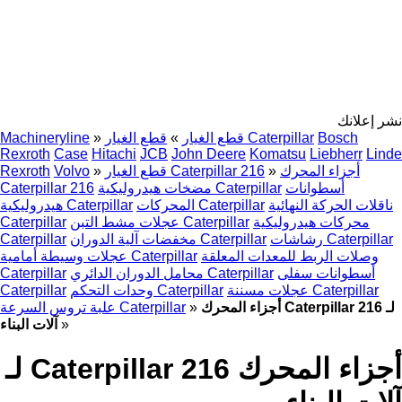
نشر إعلانك
Bosch
قطع الغيار Caterpillar
قطع الغيار
»
»
Machineryline
Rexroth
Case
Hitachi
JCB
John Deere
Komatsu
Liebherr
Linde
أجزاء المحرك
»
قطع الغيار Caterpillar 216
»
Volvo
Rexroth
أسطوانات
مضخات هيدروليكية Caterpillar
Caterpillar 216
ناقلات الحركة النهائية
المحركات Caterpillar
هيدروليكية Caterpillar
محركات هيدروليكية
عجلات مشط التبن Caterpillar
Caterpillar
رشاشات Caterpillar
مخفضات آلية الدوران Caterpillar
Caterpillar
وصلات الربط للمعدات المعلقة
عجلات وسيطة أمامية Caterpillar
أسطوانات سفلى
محامل الدوران الدائري Caterpillar
Caterpillar
عجلات مسننة Caterpillar
وحدات التحكم Caterpillar
Caterpillar
أجزاء المحرك Caterpillar 216 لـ
»
علبة تروس السرعة Caterpillar
»
آلات البناء
أجزاء المحرك Caterpillar 216 لـ