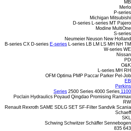
MB
Merlo
P-series
Michigan
Mitsubishi
D-series
L-series
MT
Pajero
Modine
MultiOne
S-series
Neumeier
Neuson
New Holland
B-series
CX
D-series
E-series
L-series
LB
LM
LS
MH
NH
TM
W-series
WE
Nissan
PD
O&K
L-series
MH
RH
OFM
Optima
PMP
Paccar
Parker
Pel-Job
EB
Perkins
2500 Series
4000 Series
1100 Series
Poclain Hydraulics
Poyaud
Qingdao Promising
Rammax
RW
Renault
Rexroth
SAME
SDLG
SET
SF-Filter
Sandvik
Scania
Schaeff
SKL
Schwing
Schwitzer
Schäffer
Sennebogen
835
643