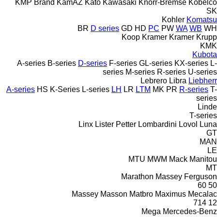
KMP Brand
KamAZ
Kato
Kawasaki
Knorr-Bremse
Kobelco
SK
Kohler
Komatsu
BR
D series
GD
HD
PC
PW
WA
WB
WH
Koop
Kramer
Kramer
Krupp
KMK
Kubota
A-series
B-series
D-series
F-series
GL-series
KX-series
L-
series
M-series
R-series
U-series
Lebrero
Libra
Liebherr
A-series
HS
K-Series
L-series
LH
LR
LTM
MK
PR
R-series
T-
series
Linde
T-series
Linx
Lister Petter
Lombardini
Lovol
Luna
GT
MAN
LE
MTU
MWM
Mack
Manitou
MT
Marathon
Massey Ferguson
60
50
Massey
Masson
Matbro
Maximus
Mecalac
714
12
Mega
Mercedes-Benz