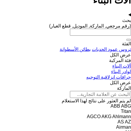
آلات البناء
بحث
(رقم مرجعي, الماركة, الموديل, قطع الغيار)
الفئة
تروس عمود الحدبات
بطائن الأسطوانة
عرض الكل
فئة المركبة
آلات البناء
لوادر البناء
جرافات انزلاقية التوجيه
عرض الكل
الماركة
لم يتم العثور على نتائج لهذا الاستعلام
ABB
ABG
Titan
AGCO
AKG
Ahlmann
AS
AZ
Airman