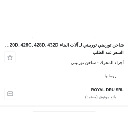
شاحن توربيني توربيني لـ آلات البناء Caterpillar pentru modelele 416C, 416D, 420D, 428C, 428D, 432D
السعر عند الطلب
أجزاء المحرك - شاحن توربيني
رومانيا
ROYAL DRU SRL