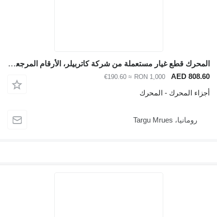
المحرك قطع غيار مستعملة من شركة كاتربيلر، الأرقام المرجعية: 428، 432، 434، 444، 416، 420، 422، 4 لـ لودر حفار Caterpillar 428 432 434, 444, 416, 420, 422, 426
AED 808.60
≈ €190.60
RON 1,000
أجزاء المحرك - المحرك
رومانيا، Targu Mrues