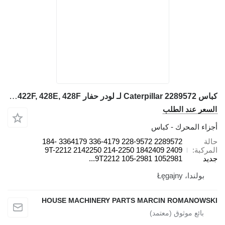
كباس Caterpillar 2289572 لـ لودر حفار Caterpillar 416D, 424D, 428D, 432D, 438D, 442D 430D 422E, 422F, 428E, 428F
السعر عند الطلب
أجزاء المحرك - كباس
حالة
2289572 228-9572 336-4179 3364179 184-
المركبة
2409 1842409 214-2250 2142250 9T-2212
جديد
9T2212 105-2981 1052981...
بولندا، Łęgajny
HOUSE MACHINERY PARTS MARCIN ROMANOWSKI