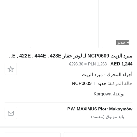
فيديو
مبرد الزيت NCP0609 لـ لودر حفار Caterpillar 416E , 432E , 420E , 442E , 434E , 422E , 444E , 428E
AED 1,244
≈ €293.30
PLN 1,263
أجزاء المحرك - مبرد الزيت
حالة المركبة
جديد
NCP0609
بولندا، Kargowa
P.W. MAXIMUS Piotr Maksymów