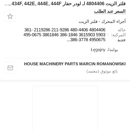
فلتر الزيت 4804406 لـ لودر حفار Caterpillar 422E, 422F, 428E, 428F, 432E, 432F, 434E, 434F, 442E, 444E, 444F
السعر عند الطلب
أجزاء المحرك - فلتر الزيت
حالة
4804406 480-4406 211-9286 2119286 361-
المركبة
5903 3615903 386-1846 3861846 495-0675
جديد
4950675 386-3778...
بولندا، Łęgajny
HOUSE MACHINERY PARTS MARCIN ROMANOWSKI