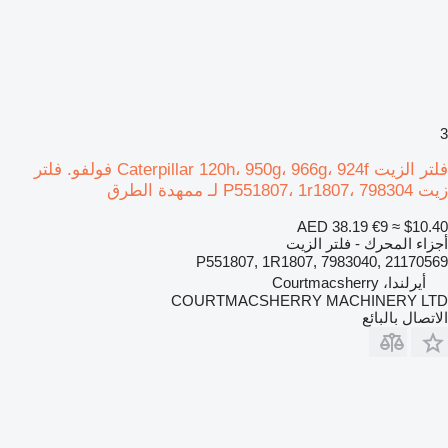
3
فلتر الزيت Caterpillar 120h، 950g، 966g، 924f فولفو. فلتر
زيت P551807، 1r1807، 798304 لـ ممهدة الطرق
AED 38.19
€9
≈ $10.40
أجزاء المحرك - فلتر الزيت
P551807, 1R1807, 7983040, 21170569
أيرلندا، Courtmacsherry
COURTMACSHERRY MACHINERY LTD
الاتصال بالبائع