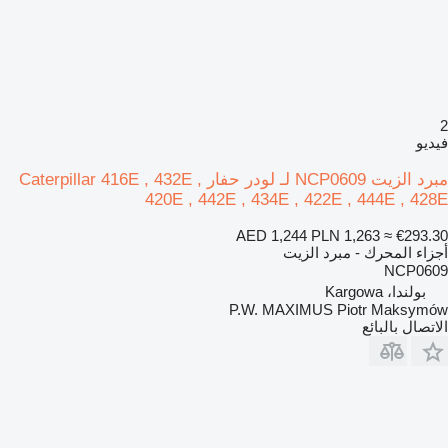
2
فيديو
مبرد الزيت NCP0609 لـ لودر حفار Caterpillar 416E , 432E ,
420E , 442E , 434E , 422E , 444E , 428E
AED 1,244
PLN 1,263
≈ €293.30
أجزاء المحرك - مبرد الزيت
NCP0609
بولندا، Kargowa
P.W. MAXIMUS Piotr Maksymów
الاتصال بالبائع