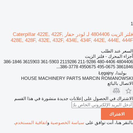
1
فلتر الزيت 4804406 لـ لودر حفار Caterpillar 422E, 422F,
428E, 428F, 432E, 432F, 434E, 434F, 442E, 444E, 444F
السعر عند الطلب
أجزاء المحرك - فلتر الزيت
4804406 480-4406 211-9286 2119286 361-5903 3615903 386-1846
3861846 495-0675 4950675 386-3778...
بولندا، Łęgajny
HOUSE MACHINERY PARTS MARCIN ROMANOWSKI
الاتصال بالبائع
الاشتراك في الحصول على إعلانات جديدة منشورة في هذا القسم
الاشتراك
بالنقر هنا، أنت توافق على
سياسة الخصوصية
و
اتفاقية المستخدم
.