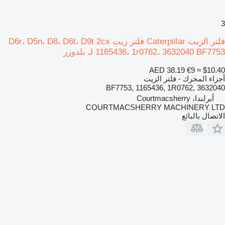
3
فلتر الزيت Caterpillar فلتر زيت D6r، D5n، D8، D6t، D9t 2cx
1165436، 1r0762، 3632040 BF7753 لـ بلدوزر
AED 38.19
€9
≈ $10.40
أجزاء المحرك - فلتر الزيت
BF7753, 1165436, 1R0762, 3632040
أيرلندا، Courtmacsherry
COURTMACSHERRY MACHINERY LTD
الاتصال بالبائع