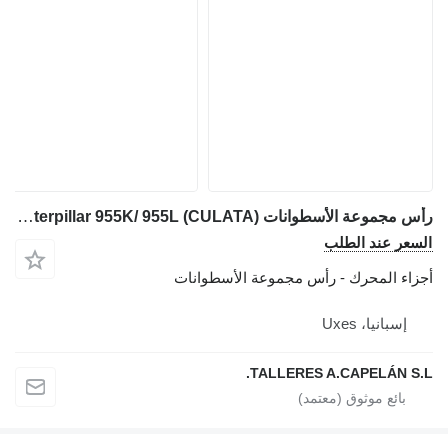
رأس مجموعة الأسطوانات Caterpillar 955K/ 955L (CULATA) لـ ماكينة التحميل المجنزرة Caterpillar 955K/ 955L
السعر عند الطلب
أجزاء المحرك - رأس مجموعة الأسطوانات
إسبانيا، Uxes
TALLERES A.CAPELÁN S.L.