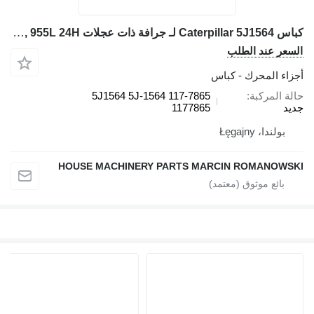
كباس Caterpillar 5J1564 لـ جرافة ذات عجلات Caterpillar 950B, 950F, 960F 936, 936F, 977K, 977L, 980, G936 955K, 955L 24H
السعر عند الطلب
أجزاء المحرك - كباس
حالة المركبة
5J1564 5J-1564 117-7865
جديد
1177865
بولندا، Łęgajny
HOUSE MACHINERY PARTS MARCIN ROMANOWSKI