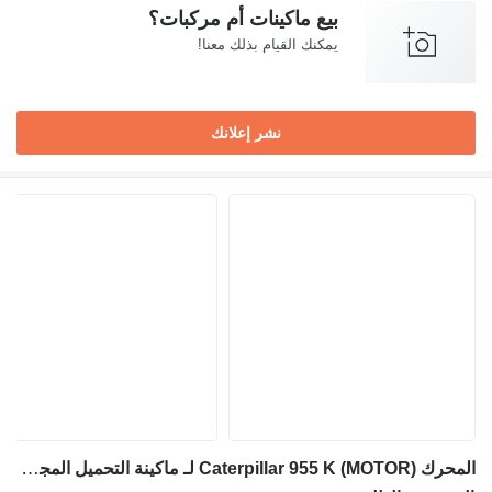
بيع ماكينات أم مركبات؟
يمكنك القيام بذلك معنا!
نشر إعلانك
المحرك Caterpillar 955 K (MOTOR) لـ ماكينة التحميل المجنزرة Caterpillar 955 K