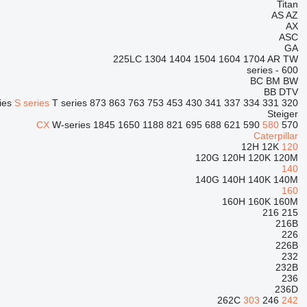
Titan
AS
AZ
AX
ASC
GA
225LC
1304
1404
1504
1604
1704
AR
TW
600 - series
BC
BM
BW
BB
DTV
ies
S series
T series
873
863
763
753
453
430
341
337
334
331
320
Steiger
CX
W-series
1845
1650
1188
821
695
688
621
590
580
570
Caterpillar
12H
12K
120
120G
120H
120K
120M
140
140G
140H
140K
140M
160
160H
160K
160M
216
215
216B
226
226B
232
232B
236
236D
262C
303
246
242