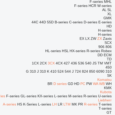
F-series
MHL
F-series
HCR
W-series
AL
SL
XL
GMK
44C
44D
55D
B-series
C-series
D-series
E-series
HD
H-series
H-series
EX
LX
ZW
ZX
Zaxis
SCX
906
806
HL-series
HSL
HX-series
R-series
Robex
DD
ECM
TD
1CX
2CX
3CX
4CX
427
436
536
540
JS
TM
VMT
450
310 J
310 K
410
524
544 J
724
824
850
6090
310 G
SK
Komatsu
BR
D series
GD
HD
PC
PW
WA
WB
WH
KMK
Kubota
ries
F-series
GL-series
KX-series
L-series
M-series
R-series
U-series
Liebherr
A-series
HS
K-Series
L-series
LH
LR
LTM
MK
PR
R-series
T-series
T-series
GT