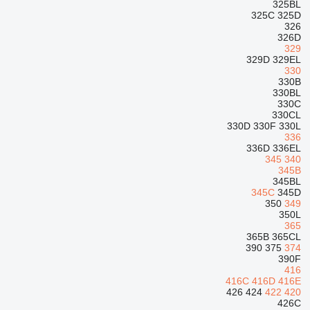
325BL
325C
325D
326
326D
329
329D
329EL
330
330B
330BL
330C
330CL
330D
330F
330L
336
336D
336EL
345
340
345B
345BL
345C
345D
350
349
350L
365
365B
365CL
390
375
374
390F
416
416C
416D
416E
426
424
422
420
426C