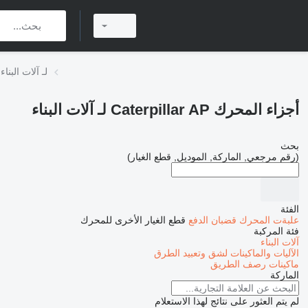
أجزاء المحرك Caterpillar AP لـ آلات البناء
أجزاء المحرك Caterpillar AP لـ آلات البناء
بحث
(رقم مرجعي, الماركة, الموديل, قطع الغيار)
الفئة
علبةت المحرك
قضبان الدفع
قطع الغيار الأخرى للمحرك
فئة المركبة
آلات البناء
الآليات والماكينات لشق وتعبيد الطرق
ماكينات رصف الطريق
الماركة
لم يتم العثور على نتائج لهذا الاستعلام