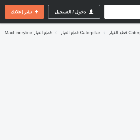
دخول / التسجيل
نشر إعلانك
Caterpillar
قطع الغيار Caterpillar
قطع الغيار
Machineryline