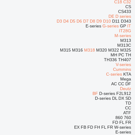
C18
C32
CS
CS433
DE
D series
D3
D4
D5
D6
D7
D8
D9
D10
D11
D343
E-series
G-series
GP
IT
IT28G
M-series
M313
M313C
M315
M316
M318
M320
M322
M325
MH
PC
TH
TH336
TH407
V-series
Cummins
C-series
KTA
Mega
AC
CC
DF
Deutz
BF
D-series
F2L912
D-series
DL
DX
SD
TD
CC
ATF
860
760
FD
FL
FR
EX
FB
FD
FH
FL
FR
W-series
E-series