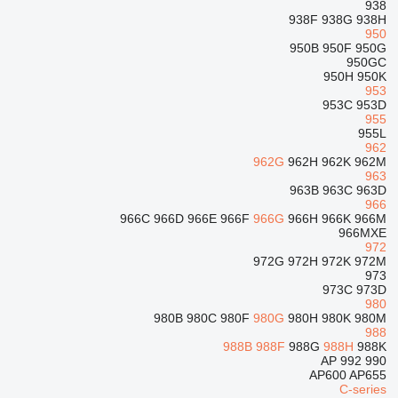
938
938F
938G
938H
950
950B
950F
950G
950GC
950H
950K
953
953C
953D
955
955L
962
962G
962H
962K
962M
963
963B
963C
963D
966
966C
966D
966E
966F
966G
966H
966K
966M
966MXE
972
972G
972H
972K
972M
973
973C
973D
980
980B
980C
980F
980G
980H
980K
980M
988
988B
988F
988G
988H
988K
AP
992
990
AP600
AP655
C-series