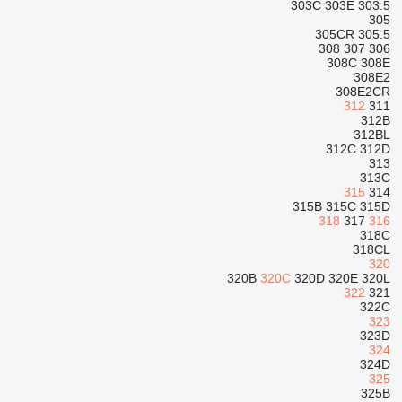
303C
303E
303.5
305
305CR
305.5
308
307
306
308C
308E
308E2
308E2CR
312
311
312B
312BL
312C
312D
313
313C
315
314
315B
315C
315D
318
317
316
318C
318CL
320
320B
320C
320D
320E
320L
322
321
322C
323
323D
324
324D
325
325B