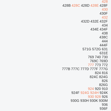
428
428B
428C
428D
428E
428F
430
430F
432
432D
432E
432F
434
434E
434F
438
438C
444
444F
571G
572G
631
631E
769
740
730
769C
769D
777
773
772
777B
777C
777D
777F
777G
824
816
824C
824G
826
826G
924
920
910
924F
924G
924H
924K
930
928
926
930G
930H
930K
930M
936
936F