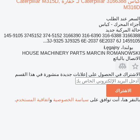
كباس Caterpillar 3166388 لـ حفارة Caterpillar M315D,
M316D
السعر عند الطلب
أجزاء المحرك - كباس
حالة المركبة
جديد
3166388 316-6388 316-6390 3166390 374-5152 3745152 145-9105
1459105 3J-9325 3J9325 6E-2037 6E2037 6J...
بولندا، Łęgajny
HOUSE MACHINERY PARTS MARCIN ROMANOWSKI
الاتصال بالبائع
الاشتراك في الحصول على إعلانات جديدة منشورة في هذا القسم
الاشتراك
بالنقر هنا، أنت توافق على
سياسة الخصوصية
و
اتفاقية المستخدم
.