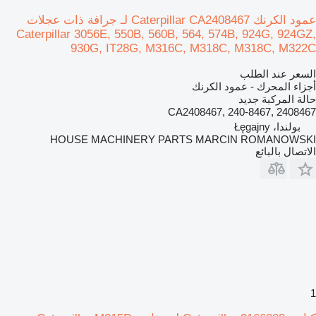
عمود الكرنك Caterpillar CA2408467 لـ جرافة ذات عجلات
Caterpillar 3056E, 550B, 560B, 564, 574B, 924G, 924GZ,
930G, IT28G, M316C, M318C, M318C, M322C
السعر عند الطلب
أجزاء المحرك - عمود الكرنك
حالة المركبة
جديد
CA2408467, 240-8467, 2408467
بولندا، Łęgajny
HOUSE MACHINERY PARTS MARCIN ROMANOWSKI
الاتصال بالبائع
1