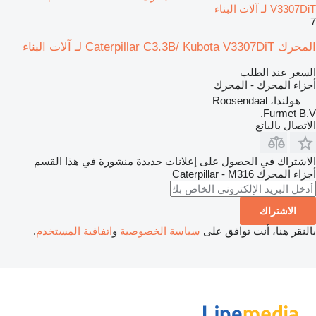
V3307DiT لـ آلات البناء
7
المحرك Caterpillar C3.3B/ Kubota V3307DiT لـ آلات البناء
السعر عند الطلب
أجزاء المحرك - المحرك
هولندا، Roosendaal
Furmet B.V.
الاتصال بالبائع
الاشتراك في الحصول على إعلانات جديدة منشورة في هذا القسم
أجزاء المحرك
Caterpillar - M316
الاشتراك
بالنقر هنا، أنت توافق على
سياسة الخصوصية
و
اتفاقية المستخدم
.