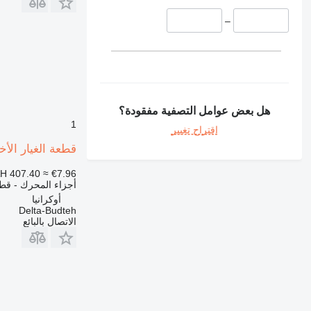
390
416
–
420
422
424
426
428
هل بعض عوامل التصفية مفقودة؟
430
1
اقتراح تغيير
432
قطعة الغيار الأخرى للمحرك Pylnik ل
434
438
H 407.40
≈ €7.96
444
أجزاء المحرك - قطع
أوكرانيا
571G
Delta-Budteh
572G
الاتصال بالبائع
631
730
740
769
772