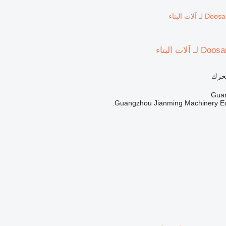
محرك
Guangzhou Jianming Machinery Equ