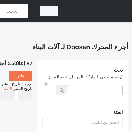
أجزاء المحرك Doosan لـ آلات البناء
87 إعلانات:
أجزاء ا
بحث
فلتر
(رقم مرجعي, الماركة, الموديل, قطع الغيار)
ترتيب
:
تاريخ النشر
تاريخ النشر
الأعلى 
الفئة