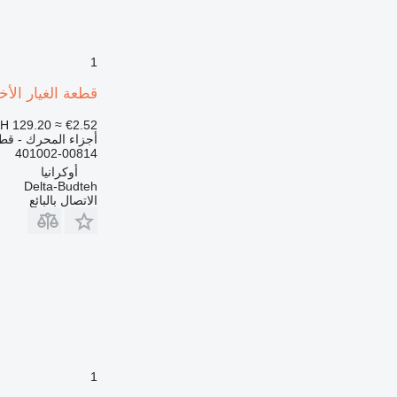
773
777
816
1
824
قطعة الغيار الأخرى للمحرك telnoe koltso 401002-00814
826
910
H 129.20
≈ €2.52
920
أجزاء المحرك - قطع
401002-00814
924
أوكرانيا
926
Delta-Budteh
928
الاتصال بالبائع
930
936
938
950
953
955
962
963
1
966