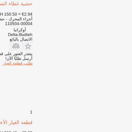
حشية غطاء الصمام 110934-00004 لـ جرافة ذات عجلات 
972
973
H 150.50
≈ €2.94
أجزاء المحرك - حش
980
110934-00004
988
أوكرانيا
990
Delta-Budteh
الاتصال بالبائع
992
AP
يتعذر العثور على قط
C-series
أرسل طلبًا الآن!
CS
طلب قطعة الغيار
DE
D series
E-series
G-series
GP
IT
M-series
1
MH
قطعة الغيار الأخرى للمحرك Pylnik DS5501006
PC