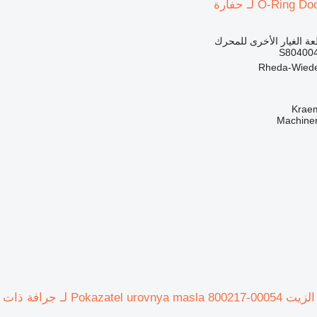
O-Ri لـ حفارة
ة الغيار الأخرى للمحرك
S80400
Krae
فة ذات عجلات Doosan SD300N