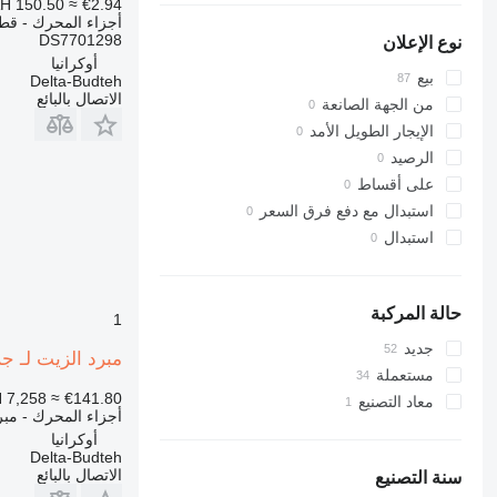
H 150.50
≈ €2.94
318
أجزاء المحرك - قطع
DS7701298
نوع الإعلان
320
أوكرانيا
321
بيع
Delta-Budteh
الاتصال بالبائع
322
من الجهة الصانعة
323
الإيجار الطويل الأمد
324
الرصيد
325
على أقساط
326
استبدال مع دفع فرق السعر
329
استبدال
330
336
340
حالة المركبة
1
345
جديد
مبرد الزيت لـ جرافة ذ
349
مستعملة
350
 7,258
≈ €141.80
معاد التصنيع
أجزاء المحرك - مبر
365
أوكرانيا
374
Delta-Budteh
375
الاتصال بالبائع
سنة التصنيع