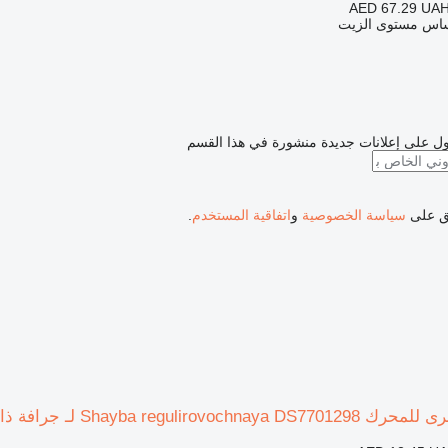
AED 67.29
UAH
ساس مستوى الزيت
ل على إعلانات جديدة منشورة في هذا القسم
فق على
سياسة الخصوصية
و
اتفاقية المستخدم
.
Shayba  لـ جرافة ذات عجلات Doosan SD300N