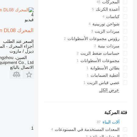
المحركات
أعمدة الكرنك
4
كباسات
فيديو
شواحن توربينية
المحرك Doosan DL08 لـ آلات البناء
مبردات الزيت
رؤوس مجموعات الأسطوانات
السعر عند الطلب
مبردات بينية
أجزاء المحرك - ال
ديزل / مازوت
حساسات ضغط الزيت
الصين، Guangzhou
مجموعات الأسطوانات
ipment Co., Ltd.
الاتصال بالبائع
بطائن الأسطوانة
أغطية الصمامات
عصي قياس الزيت
عرض الكل
فئة المركبة
آلات البناء
1
الحفارات
المعدات المستخدمة في المستودعات
لوادر البناء
المعدات الصناعية
رافعات شوكية
لوادر حفارة