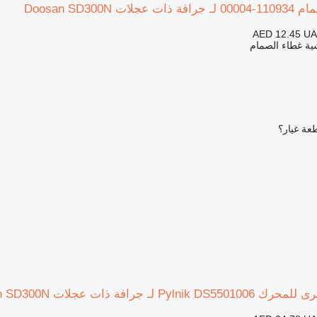
Doosan SD300N
AED 12.45
UA
ية غطاء الصمام
عة غيار؟
 لـ جرافة ذات عجلات Doosan SD300N