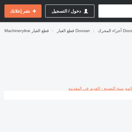
دخول / التسجيل
نشر إعلانك
لمحرك Doosan
قطع الغيار Doosan
قطع الغيار
Machineryline
ئمة
سنة التصنيع - القديم في المقدمة