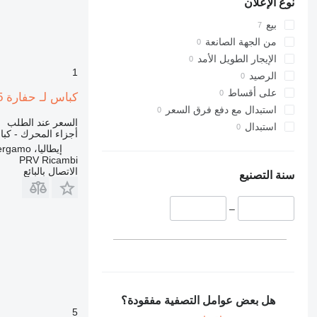
نوع الإعلان
318
320
بيع
321
من الجهة الصانعة
322
الإيجار الطويل الأمد
1
323
الرصيد
324
على أقساط
كباس لـ حفارة Fiat-Hitachi EX 215
325
استبدال مع دفع فرق السعر
السعر عند الطلب
326
استبدال
أجزاء المحرك - كب
329
إيطاليا، Schilpario, Bergamo
330
PRV Ricambi
الاتصال بالبائع
336
سنة التصنيع
340
345
–
349
350
365
374
375
هل بعض عوامل التصفية مفقودة؟
390
5