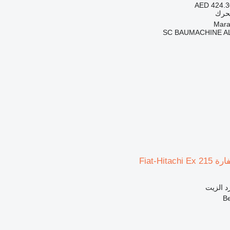
AED 424.3
محرك
SC BAUMACHINE A
Fiat-Hita
د الزيت