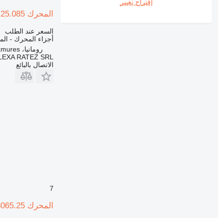
اقتراح تغيير
416
المحرك IVECO 8065.25.085 لـ حفارة Fiat-Hitachi EX 215
420
422
السعر عند الطلب
أجزاء المحرك - ال
424
رومانيا، Maramures
426
LEXA RATEZ SRL
الاتصال بالبائع
428
430
432
434
438
444
571G
572G
631
730
740
7
769
المحرك IVECO 8065.25 لـ حفارة Fiat-Hitachi EX 215
772
773