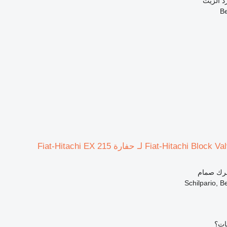
د الزيت
حرك صمام
بات؟