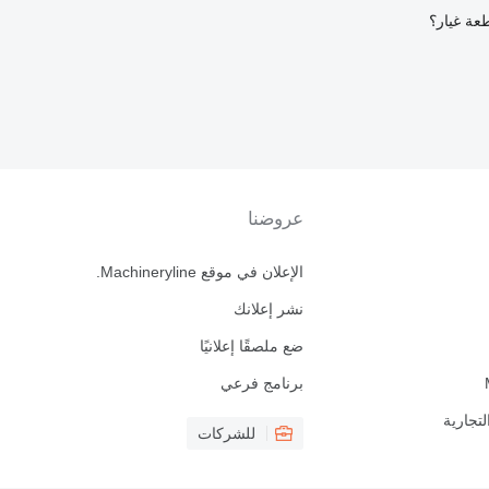
عة غيار؟
عروضنا
الإعلان في موقع Machineryline.
نشر إعلانك
ضع ملصقًا إعلانيًا
برنامج فرعي
لتجارية
للشركات