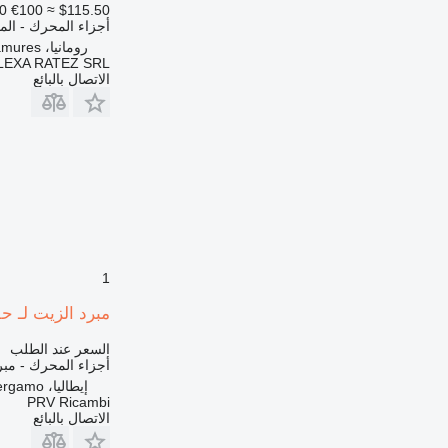
0
€100
≈ $115.50
777
أجزاء المحرك - ال
816
رومانيا، Maramures
LEXA RATEZ SRL
824
الاتصال بالبائع
826
910
920
924
926
928
930
936
1
938
950
مبرد الزيت لـ حفارة chi Ex 215
953
السعر عند الطلب
955
أجزاء المحرك - مبر
962
إيطاليا، Bergamo
PRV Ricambi
963
الاتصال بالبائع
966