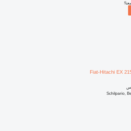
عنا!
اس