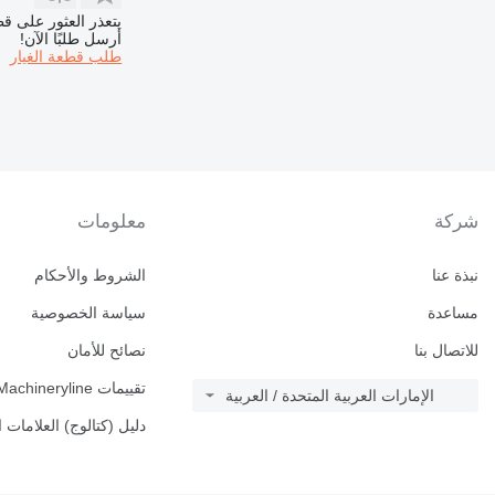
972
يتعذر العثور على قط
973
أرسل طلبًا الآن!
طلب قطعة الغيار
980
988
990
992
AP
C-series
CS
شركة
معلومات
DE
D series
نبذة عنا
الشروط والأحكام
G-series
مساعدة
سياسة الخصوصية
GP
للاتصال بنا
نصائح للأمان
IT
M-series
تقييمات Machineryline
الإمارات العربية المتحدة / العربية
MH
دليل (كتالوج) العلامات ا
PC
TH
V-series