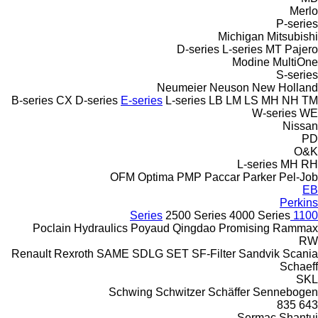
Merlo
P-series
Michigan
Mitsubishi
D-series
L-series
MT
Pajero
Modine
MultiOne
S-series
Neumeier
Neuson
New Holland
B-series
CX
D-series
E-series
L-series
LB
LM
LS
MH
NH
TM
W-series
WE
Nissan
PD
O&K
L-series
MH
RH
OFM
Optima
PMP
Paccar
Parker
Pel-Job
EB
Perkins
2500 Series
4000 Series
1100 Series
Poclain Hydraulics
Poyaud
Qingdao Promising
Rammax
RW
Renault
Rexroth
SAME
SDLG
SET
SF-Filter
Sandvik
Scania
Schaeff
SKL
Schwing
Schwitzer
Schäffer
Sennebogen
835
643
Sermac
Shantui