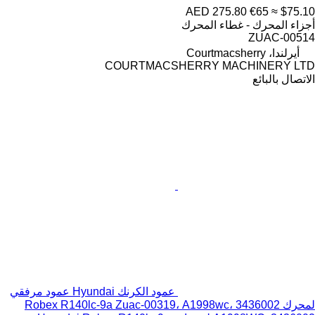
AED 275.80
€65
≈ $75.10
أجزاء المحرك - غطاء المحرك
ZUAC-00514
أيرلندا، Courtmacsherry
COURTMACSHERRY MACHINERY LTD
الاتصال بالبائع
عمود الكرنك Hyundai عمود مرفقي
لمحرك Robex R140lc-9a Zuac-00319، A1998wc، 3436002