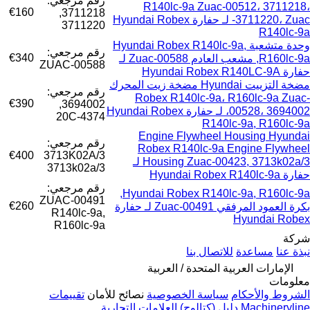
رقم مرجعي:
R140lc-9a Zuac-00512، 3711218،
€160
3711218,
3711220، Zuac- لـ حفارة Hyundai Robex
3711220
R140lc-9a
وحدة متشعبة Hyundai Robex R140lc-9a,
رقم مرجعي:
€340
R160lc-9a, مشعب العادم Zuac-00588 لـ
ZUAC-00588
حفارة Hyundai Robex R140LC-9A
مضخة التزييت Hyundai مضخة زيت المحرك
رقم مرجعي:
Robex R140lc-9a، R160lc-9a Zuac-
€390
3694002,
00528، 3694002، لـ حفارة Hyundai Robex
4374-20C
R140lc-9a, R160lc-9a
Engine Flywheel Housing Hyundai
رقم مرجعي:
Robex R140lc-9a Engine Flywheel
€400
3713K02A/3
Housing Zuac-00423, 3713k02a/3 لـ
3713k02a/3
حفارة Hyundai Robex R140lc-9a
رقم مرجعي:
Hyundai Robex R140lc-9a, R160lc-9a,
ZUAC-00491
€260
بكرة العمود المرفقي Zuac-00491 لـ حفارة
R140lc-9a,
Hyundai Robex
R160lc-9a
شركة
نبذة عنا
مساعدة
للاتصال بنا
الإمارات العربية المتحدة / العربية
معلومات
الشروط والأحكام
سياسة الخصوصية
نصائح للأمان
تقييمات
Machineryline
دليل (كتالوج) العلامات التجارية