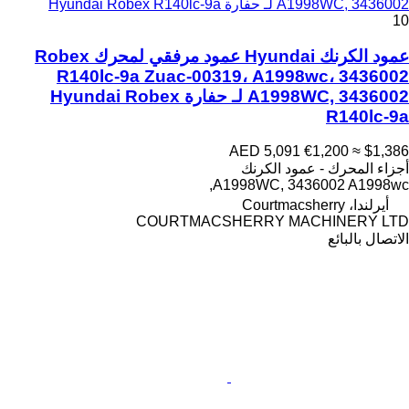
A1998WC, 3436002 لـ حفارة Hyundai Robex R140lc-9a
10
عمود الكرنك Hyundai عمود مرفقي لمحرك Robex
R140lc-9a Zuac-00319، A1998wc، 3436002
A1998WC, 3436002 لـ حفارة Hyundai Robex
R140lc-9a
AED 5,091
€1,200
≈ $1,386
أجزاء المحرك - عمود الكرنك
A1998WC, 3436002 A1998wc,
أيرلندا، Courtmacsherry
COURTMACSHERRY MACHINERY LTD
الاتصال بالبائع