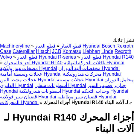
نشر إعلانك
Bosch Rexroth
قطع الغيار Hyundai
قطع الغيار
»
»
Machineryline
Case
Caterpillar
Hitachi
JCB
Komatsu
Liebherr
Linde
Rexroth
قطع الغيار Hyundai R140
»
قطع الغيار Hyundai R-series
»
Volvo
ناقلات الحركة النهائية Hyundai
أجزاء المحرك Hyundai R140
»
مخفضات آلية الدوران Hyundai
مضخات هيدروليكية Hyundai
محركات هيدروليكية Hyundai
عجلات وسيطة أمامية Hyundai
محامل الدوران
عجلات مسننة Hyundai
عجلات مشط التبن Hyundai
جنازير قضيب السير
أسطوانات سفلى Hyundai
الدائري Hyundai
وحدات التحكم Hyundai
أسطوانات هيدروليكية Hyundai
Hyundai
قضبان سير مطاطية Hyundai
قضبان سير فولاذية Hyundai
»
أجزاء المحرك Hyundai R140 لـ آلات البناء
»
المحركات Hyundai
أجزاء المحرك Hyundai R140 لـ
آلات البناء