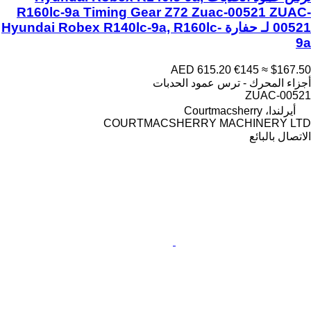
R160lc-9a Timing Gear Z72 Zuac-00521 ZUAC-
00521 لـ حفارة Hyundai Robex R140lc-9a, R160lc-
9a
AED 615.20
€145
≈ $167.50
أجزاء المحرك - ترس عمود الحدبات
ZUAC-00521
أيرلندا، Courtmacsherry
COURTMACSHERRY MACHINERY LTD
الاتصال بالبائع