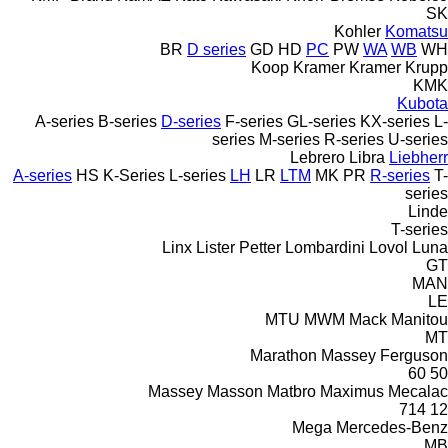
SK
Kohler
Komatsu
BR
D series
GD
HD
PC
PW
WA
WB
WH
Koop
Kramer
Kramer
Krupp
KMK
Kubota
A-series
B-series
D-series
F-series
GL-series
KX-series
L-
series
M-series
R-series
U-series
Lebrero
Libra
Liebherr
A-series
HS
K-Series
L-series
LH
LR
LTM
MK
PR
R-series
T-
series
Linde
T-series
Linx
Lister Petter
Lombardini
Lovol
Luna
GT
MAN
LE
MTU
MWM
Mack
Manitou
MT
Marathon
Massey Ferguson
60
50
Massey
Masson
Matbro
Maximus
Mecalac
714
12
Mega
Mercedes-Benz
MB