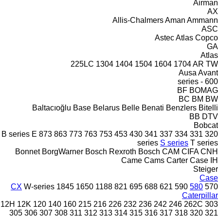
Airman
AX
Allis-Chalmers
Aman
Ammann
ASC
Astec
Atlas Copco
GA
Atlas
225LC
1304
1404
1504
1604
1704
AR
TW
Ausa
Avant
600 - series
BF
BOMAG
BC
BM
BW
Baltacıoğlu
Base
Belarus
Belle
Benati
Benzlers
Bitelli
BB
DTV
Bobcat
B series
E
873
863
773
763
753
453
430
341
337
334
331
320
series
S series
T series
Bonnet
BorgWarner
Bosch Rexroth
Bosch
CAM
CIFA
CNH
Came
Cams
Carter
Case IH
Steiger
Case
CX
W-series
1845
1650
1188
821
695
688
621
590
580
570
Caterpillar
12H
12K
120
140
160
215
216
226
232
236
242
246
262C
303
305
306
307
308
311
312
313
314
315
316
317
318
320
321