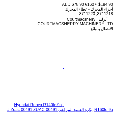
AED 678.90
€160
≈ $184.90
أجزاء المحرك - غطاء المحرك
3711218, 3711220
أيرلندا، Courtmacsherry
COURTMACSHERRY MACHINERY LTD
الاتصال بالبائع
Hyundai Robex R140lc-9a,
R160lc-9a, بكرة العمود المرفقي Zuac-00491 ZUAC-00491 لـ