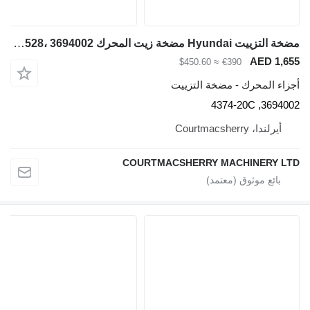
مضخة التزييت Hyundai مضخة زيت المحرك Robex R140lc-9a، R160lc-9a Zuac-00528، 3694002، لـ حفارة Hyundai Robex R140lc-9a, R160lc-9a
≈ $450.60
خة التزييت
COURTMACSHERRY 