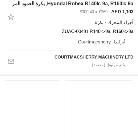
Hyundai Robex R140lc-9a, R160lc-9a, بكرة العمود المرفقي Zuac-00491 ZUAC-00491 لـ حفارة Hyundai Robex
≈ $300.40
ة
ZUAC-00491 R140
COURTMACSHERRY 