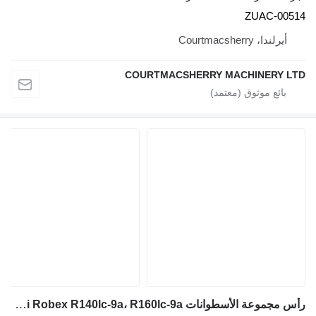
COURTMACSHERRY 
رأس مجموعة الأسطوانات Hyundai Robex R140lc-9a، R160lc-9a، رأس أسطوانة المحرك 3539605 لـ حفارة Hyundai Robex R140lc-9a, R160lc-9a