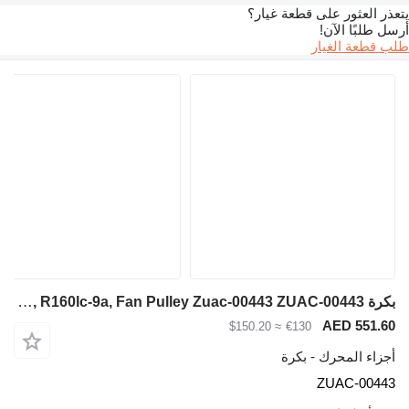
ة غيار؟
بكرة Hyundai Robex R140lc-9a, R160lc-9a, Fan Pulley Zuac-00443 ZUAC-00443 لـ حفارة Hyundai Robex R140lc-9a
≈ $150.20
ة