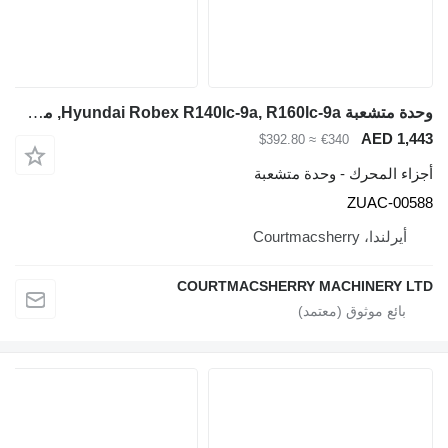
وحدة متشعبة Hyundai Robex R140lc-9a, R160lc-9a, مشعب العادم Zuac-00588 ZUAC-00588 لـ حفارة Hyundai Robex R140LC-9A
≈ $392.80
دة متشعبة
COURTMACSHERRY 