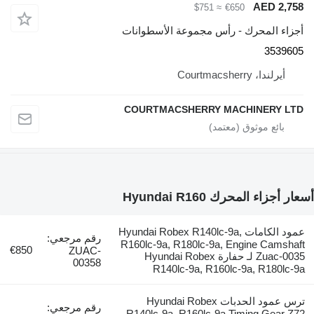
≈ $751
أس مجموعة الأسطوانات
COURTMACSHERRY 
Hyund
لكامات Hyundai Robex R140lc-9a,
رقم مرجعي:
R160lc-9a, R180lc-9a
€850
ZUAC-
Zuac-0035 لـ حفارة Hyundai Robex
00358
R140lc-9a, R16
ترس عمود الحدبات Hyundai Robex
رقم مرجعي:
R140lc-9a, R160lc-9