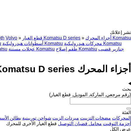
نشر إعلانك
أجزاء المحرك Komatsu
»
قطع الغيار Komatsu D series
»
Volvo
th
محركات هيدروليكية Komatsu
أسطوانات هيدروليكية Komatsu
مح
جنازير قضيب
طقم إصلاح Komatsu
عجلات مسننة Komatsu
المحرك
أجزاء المحرك Komatsu D series لـ آلات البناء
بحث
(رقم مرجعي, الماركة, الموديل, قطع الغيار)
الفئة
المحركات
مضخات التزييت
مبردات الزيت
شواحن توربينية
بطائن الأسط
أحزمة التوقيت
محامل قضبان التوصيل
قطع الغيار الأخرى للمحرك
عرض الكل