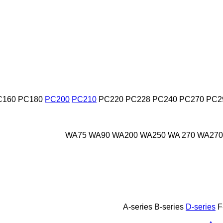
C160
PC180
PC200
PC210
PC220
PC228
PC240
PC270
PC2
WA75
WA90
WA200
WA250
WA 270
WA270
A-series
B-series
D-series
F