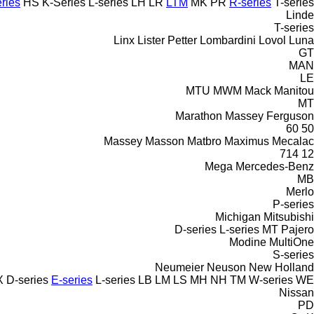
ries
HS
K-Series
L-series
LH
LR
LTM
MK
PR
R-series
T-series
Linde
T-series
Linx
Lister Petter
Lombardini
Lovol
Luna
GT
MAN
LE
MTU
MWM
Mack
Manitou
MT
Marathon
Massey Ferguson
60
50
Massey
Masson
Matbro
Maximus
Mecalac
714
12
Mega
Mercedes-Benz
MB
Merlo
P-series
Michigan
Mitsubishi
D-series
L-series
MT
Pajero
Modine
MultiOne
S-series
Neumeier
Neuson
New Holland
X
D-series
E-series
L-series
LB
LM
LS
MH
NH
TM
W-series
WE
Nissan
PD