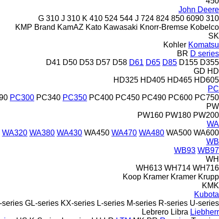
450
John Deere
310 J
310 K
410
524
544 J
724
824
850
6090
310 G
KMP Brand
KamAZ
Kato
Kawasaki
Knorr-Bremse
Kobelco
SK
Kohler
Komatsu
BR
D series
D41
D50
D53
D57
D58
D61
D65
D85
D155
D355
GD
HD
HD325
HD405
HD465
HD605
PC
90
PC300
PC340
PC350
PC400
PC450
PC490
PC600
PC750
PW
PW160
PW180
PW200
WA
WA320
WA380
WA430
WA450
WA470
WA480
WA500
WA600
WB
WB93
WB97
WH
WH613
WH714
WH716
Koop
Kramer
Kramer
Krupp
KMK
Kubota
-series
GL-series
KX-series
L-series
M-series
R-series
U-series
Lebrero
Libra
Liebherr