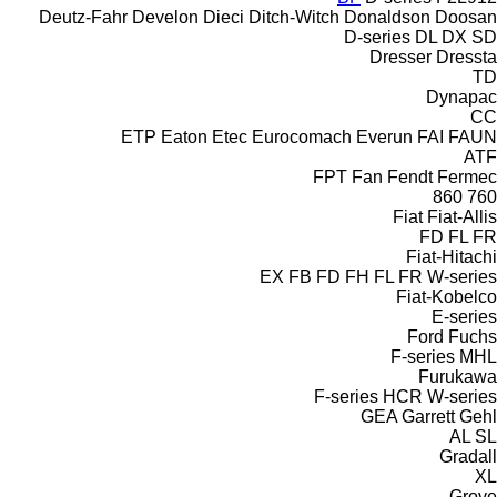
Deutz-Fahr
Develon
Dieci
Ditch-Witch
Donaldson
Doosan
D-series
DL
DX
SD
Dresser
Dressta
TD
Dynapac
CC
ETP
Eaton
Etec
Eurocomach
Everun
FAI
FAUN
ATF
FPT
Fan
Fendt
Fermec
860
760
Fiat
Fiat-Allis
FD
FL
FR
Fiat-Hitachi
EX
FB
FD
FH
FL
FR
W-series
Fiat-Kobelco
E-series
Ford
Fuchs
F-series
MHL
Furukawa
F-series
HCR
W-series
GEA
Garrett
Gehl
AL
SL
Gradall
XL
Grove