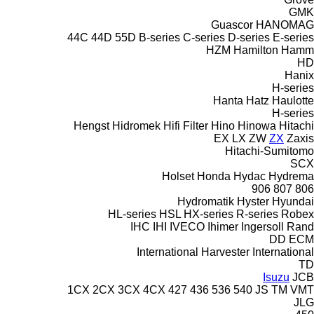
GMK
Guascor
HANOMAG
44C
44D
55D
B-series
C-series
D-series
E-series
HZM
Hamilton
Hamm
HD
Hanix
H-series
Hanta
Hatz
Haulotte
H-series
Hengst
Hidromek
Hifi Filter
Hino
Hinowa
Hitachi
EX
LX
ZW
ZX
Zaxis
Hitachi-Sumitomo
SCX
Holset
Honda
Hydac
Hydrema
906
807
806
Hydromatik
Hyster
Hyundai
HL-series
HSL
HX-series
R-series
Robex
IHC
IHI
IVECO
Ihimer
Ingersoll Rand
DD
ECM
International Harvester
International
TD
Isuzu
JCB
1CX
2CX
3CX
4CX
427
436
536
540
JS
TM
VMT
JLG