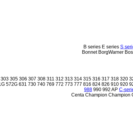
B series
E series
S ser
Bonnet
BorgWarner
Bos
303
305
306
307
308
311
312
313
314
315
316
317
318
320
3
1G
572G
631
730
740
769
772
773
777
816
824
826
910
920
9
988
990
992
AP
C-seri
Centa
Champion
Champion