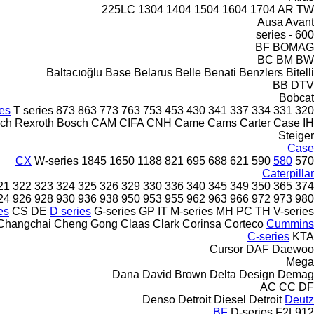
225LC
1304
1404
1504
1604
1704
AR
TW
Ausa
Avant
600 - series
BF
BOMAG
BC
BM
BW
Baltacıoğlu
Base
Belarus
Belle
Benati
Benzlers
Bitelli
BB
DTV
Bobcat
ies
T series
873
863
773
763
753
453
430
341
337
334
331
320
ch Rexroth
Bosch
CAM
CIFA
CNH
Came
Cams
Carter
Case IH
Steiger
Case
CX
W-series
1845
1650
1188
821
695
688
621
590
580
570
Caterpillar
21
322
323
324
325
326
329
330
336
340
345
349
350
365
374
24
926
928
930
936
938
950
953
955
962
963
966
972
973
980
es
CS
DE
D series
G-series
GP
IT
M-series
MH
PC
TH
V-series
Changchai
Cheng Gong
Claas
Clark
Corinsa
Corteco
Cummins
C-series
KTA
Cursor
DAF
Daewoo
Mega
Dana
David Brown
Delta Design
Demag
AC
CC
DF
Denso
Detroit Diesel
Detroit
Deutz
BF
D-series
F2L912