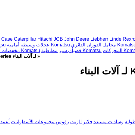
Case
Caterpillar
Hitachi
JCB
John Deere
Liebherr
Linde
Rexro
امل الدوران الدائري Komatsu
عجلات وسيطة أمامية Komatsu
مضخات ه
ات Komatsu
قضبان سير مطاطية Komatsu
مخفضات آلية الدوران Komatsu
»
أجزاء المحرك Komatsu D series لـ آلات البناء
وانة
وسادات مسندة
فلاتر الزيت
رؤوس مجموعات الأسطوانات
أعمدة