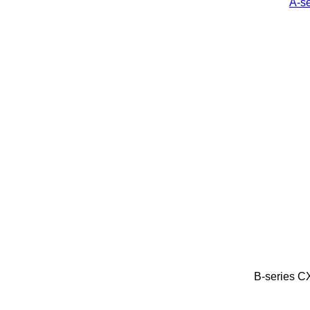
A-se
B-series
C