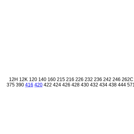
12H
12K
120
140
160
215
216
226
232
236
242
246
262C
375
390
416
420
422
424
426
428
430
432
434
438
444
57