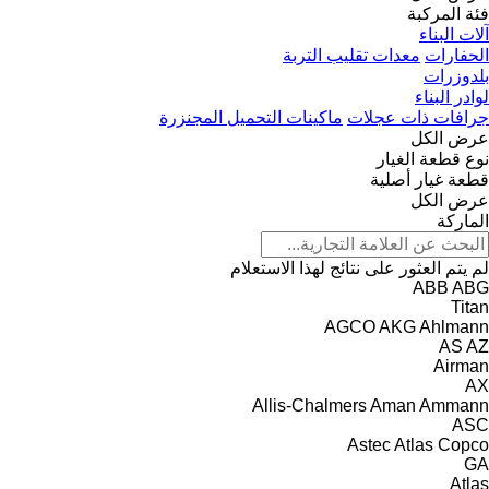
فئة المركبة
آلات البناء
الحفارات
معدات تقليب التربة
بلدوزرات
لوادر البناء
جرافات ذات عجلات
ماكينات التحميل المجنزرة
عرض الكل
نوع قطعة الغيار
قطعة غيار أصلية
عرض الكل
الماركة
لم يتم العثور على نتائج لهذا الاستعلام
ABB
ABG
Titan
AGCO
AKG
Ahlmann
AS
AZ
Airman
AX
Allis-Chalmers
Aman
Ammann
ASC
Astec
Atlas Copco
GA
Atlas