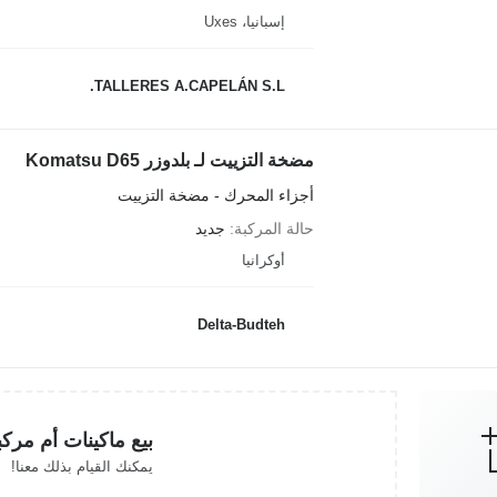
إسبانيا، Uxes
TALLERES A.CAPELÁN S.L.
مضخة التزييت لـ بلدوزر Komatsu D65
أجزاء المحرك - مضخة التزييت
حالة المركبة
جديد
أوكرانيا
Delta-Budteh
بيع ماكينات أم مرك
يمكنك القيام بذلك معنا!