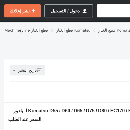
دخول / التسجيل
نشر إعلانك
Komatsu D s
قطع الغيار Komatsu
قطع الغيار
Machineryline
تاريخ النشر
مبرد الزيت Komatsu D55 / D60 / D65 / D75 / D80 / EC170 / EG150 / EG175 / WS16 / GD3 لـ بلدوزر Komatsu D65
السعر عند الطلب