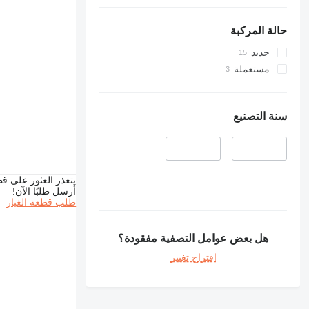
330
336
حالة المركبة
340
جديد
345
مستعملة
349
350
365
سنة التصنيع
374
375
–
390
416
يتعذر العثور على قط
أرسل طلبًا الآن!
420
طلب قطعة الغيار
422
424
هل بعض عوامل التصفية مفقودة؟
426
اقتراح تغيير
428
430
432