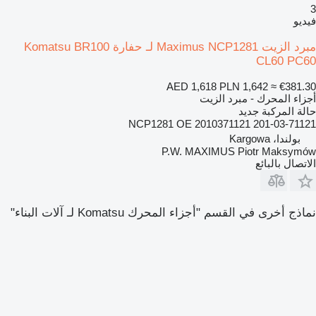
3
فيديو
مبرد الزيت Maximus NCP1281 لـ حفارة Komatsu BR100
CL60 PC60
AED 1,618
PLN 1,642
≈ €381.30
أجزاء المحرك - مبرد الزيت
حالة المركبة
جديد
NCP1281 OE 2010371121 201-03-71121
بولندا، Kargowa
P.W. MAXIMUS Piotr Maksymów
الاتصال بالبائع
نماذج أخرى في القسم "أجزاء المحرك Komatsu لـ آلات البناء"