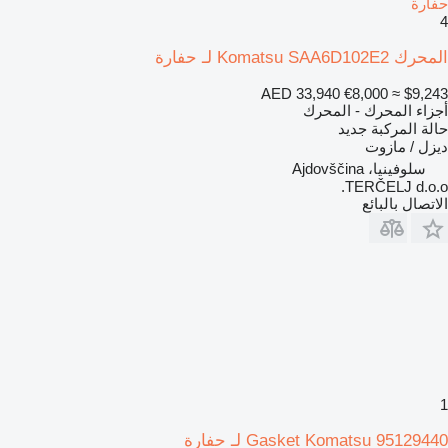
حفارة
4
المحرك Komatsu SAA6D102E2 لـ حفارة
AED 33,940
€8,000
≈ $9,243
أجزاء المحرك - المحرك
حالة المركبة
جديد
ديزل / مازوت
سلوفينيا، Ajdovščina
TERČELJ d.o.o.
الاتصال بالبائع
1
Gasket Komatsu 95129440 لـ حفارة