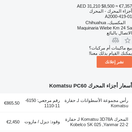
AED 31,210
$8,500
≈ €7,357
أجزاء المحرك - المحرك
419-01-A2000
المكسيك، Chihuahua
Maquinaria Wiebe Km 24 Sa
الاتصال بالبائع
بيع ماكينات أم مركبات؟
يمكنك القيام بذلك معنا!
نشر إعلانك
أسعار أجزاء المحرك Komatsu PC60
رأس مجموعة الأسطوانات لـ حفارة
رقم مرجعي: 6150-
€865.50
11-1110
Komatsu
المحرك Komatsu 3D78A لـ حفارة
وقود: ديزل / مازوت
€2,450
Kobelco SK 025 ,Yanmar 22-2