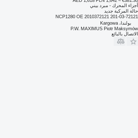
AED 1,618
PLN 1,642
≈ €381.30
أجزاء المحرك - مبرد بيني
حالة المركبة
جديد
NCP1280 OE 2010372121 201-03-72121
بولندا، Kargowa
P.W. MAXIMUS Piotr Maksymów
الاتصال بالبائع