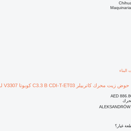
Maquinari
AED 886.8
محرك
عة غيار؟