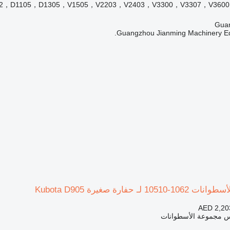
2，D1105，D1305，V1505，V2203，V2403，V3300，V3307，V3600
Guangzhou Jianming Machinery Equ
 حفارة صغيرة Kubota D905
AED 2,20
س مجموعة الأسطوانات