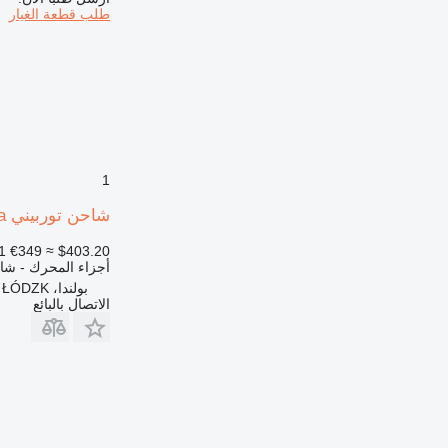
طلب قطعة الغيار
1
شاحن توربيني Kubota ضاغط توربيني من نوع كاتربيلر كوبوتا موديل V3307-CR_TE4B-CTP-2R رمز sil 1J لـ آلات البناء
1
€349
≈ $403.20
أجزاء المحرك - شا
بولندا، ALEKSANDRÓW ŁÓDZK
الاتصال بالبائع