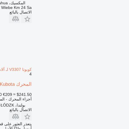
988
المكسيك، Chihuahua
a Wiebe Km 24 Sa
990
الاتصال بالبائع
992
AP
C-series
CS
DE
D series
G-series
GP
كوبوتا V3307 لـ آلات البناء
IT
4
M-series
المحرك Kubota حوض زيت محرك كاتربيلر C3.3 B CDI-T-ET03 كوبوتا V3307 لـ آلات البناء
MH
PC
0
€209
≈ $241.50
TH
أجزاء المحرك - ال
بولندا، ALEKSANDRÓW ŁÓDZK
V-series
الاتصال بالبائع
يتعذر العثور على قط
أرسل طلبًا الآن!