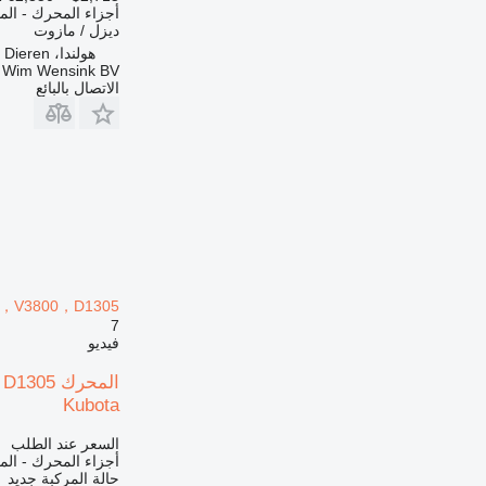
أجزاء المحرك - ال
424
ديزل / مازوت
426
هولندا، Dieren
428
 Wim Wensink BV
الاتصال بالبائع
430
432
434
438
444
571G
572G
631
730
V3600，V3800，D1305
7
740
فيديو
769
772
Kubota
773
777
السعر عند الطلب
816
أجزاء المحرك - ال
حالة المركبة
جديد
824