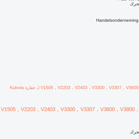
محرك
Handelsonderneming
V1505，V2203，V2403，V3300，V3307， لـ حفارة Kubota
محرك