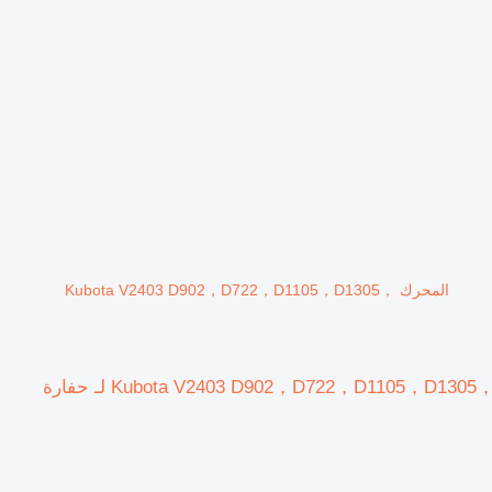
المحرك Kubota V2403 D902，D722，D1105，D1305，
المحرك Kubota V2403 D902，D722，D1105，D1305，V1505，V2203，V2403，V3300，V3307，V3600，V3800，D1305 لـ حفارة