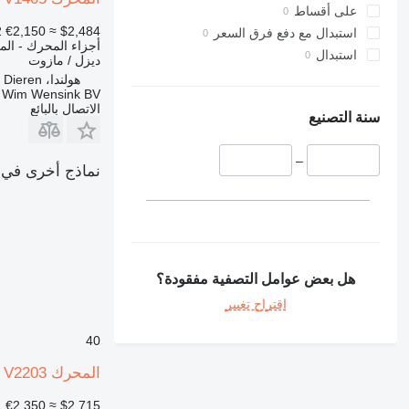
322
على أقساط
323
2
€2,150
≈ $2,484
استبدال مع دفع فرق السعر
أجزاء المحرك - ال
324
استبدال
ديزل / مازوت
325
هولندا، Dieren
 Wim Wensink BV
326
الاتصال بالبائع
329
سنة التصنيع
330
336
–
نماذج أخرى في القسم "أج
340
345
349
350
365
هل بعض عوامل التصفية مفقودة؟
374
اقتراح تغيير
375
390
40
416
المحرك Kubota V2203 لـ حفارة صغيرة Kubota MDI V1903
420
422
1
€2,350
≈ $2,715