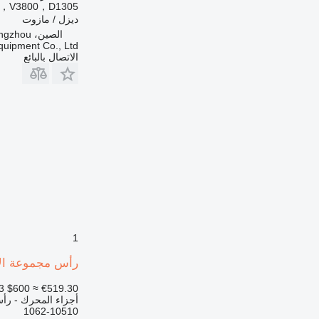
，V3800，D1305
826
ديزل / مازوت
910
الصين، Guangzhou
ipment Co., Ltd.
920
الاتصال بالبائع
924
926
928
930
936
938
950
953
955
962
1
963
966
رأس مجموعة الأسطوانات 1062-10510 لـ
972
3
$600
≈ €519.30
973
أجزاء المحرك - رأ
980
1062-10510