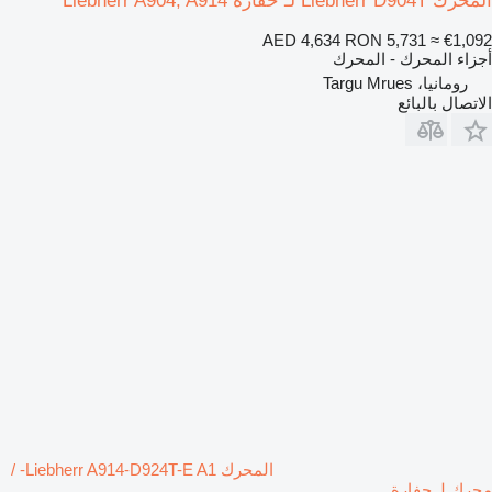
المحرك Liebherr D904T لـ حفارة Liebherr A904, A914
AED 4,634
RON 5,731
≈ €1,092
أجزاء المحرك - المحرك
رومانيا، Targu Mrues
الاتصال بالبائع
المحرك Liebherr A914-D924T-E A1- /
محرك لـ حفارة