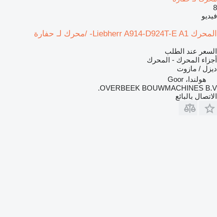
8
فيديو
المحرك Liebherr A914-D924T-E A1- /محرك لـ حفارة
السعر عند الطلب
أجزاء المحرك - المحرك
ديزل / مازوت
هولندا، Goor
OVERBEEK BOUWMACHINES B.V.
الاتصال بالبائع