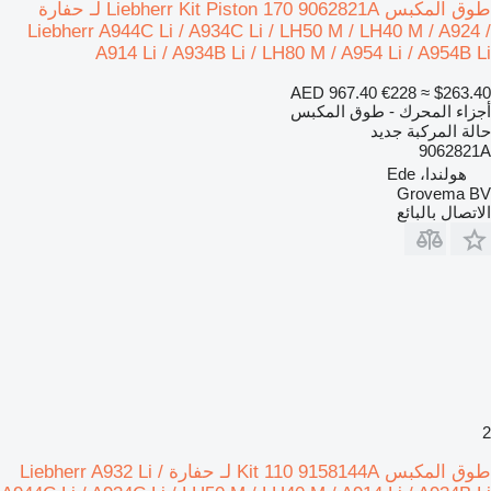
طوق المكبس Liebherr Kit Piston 170 9062821A لـ حفارة
Liebherr A944C Li / A934C Li / LH50 M / LH40 M / A924 /
A914 Li / A934B Li / LH80 M / A954 Li / A954B Li
AED 967.40
€228
≈ $263.40
أجزاء المحرك - طوق المكبس
حالة المركبة
جديد
9062821A
هولندا، Ede
Grovema BV
الاتصال بالبائع
2
طوق المكبس Kit 110 9158144A لـ حفارة Liebherr A932 Li /