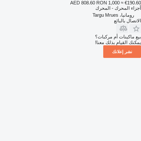
AED 808.60
RON 1,000
≈ €190.60
أجزاء المحرك - المحرك
رومانيا، Targu Mrues
الاتصال بالبائع
بيع ماكينات أم مركبات؟
يمكنك القيام بذلك معنا!
نشر إعلانك