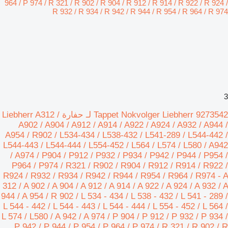
3
Tappet Nokvolger Liebherr 9273542 لـ حفارة Liebherr A312 /
A902 / A904 / A912 / A914 / A922 / A924 / A932 / A944 /
A954 / R902 / L534-434 / L538-432 / L541-289 / L544-442 /
L544-443 / L544-444 / L554-452 / L564 / L574 / L580 / A942
/ A974 / P904 / P912 / P932 / P934 / P942 / P944 / P954 /
P964 / P974 / R321 / R902 / R904 / R912 / R914 / R922 /
R924 / R932 / R934 / R942 / R944 / R954 / R964 / R974 - A
312 / A 902 / A 904 / A 912 / A 914 / A 922 / A 924 / A 932 / A
944 / A 954 / R 902 / L 534 - 434 / L 538 - 432 / L 541 - 289 /
L 544 - 442 / L 544 - 443 / L 544 - 444 / L 554 - 452 / L 564 /
L 574 / L580 / A 942 / A 974 / P 904 / P 912 / P 932 / P 934 /
P 942 / P 944 / P 954 / P 964 / P 974 / R 321 / R 902 / R