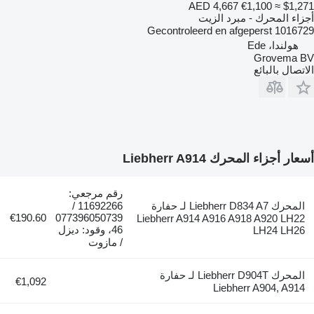
AED 4,667
€1,100
≈ $1,271
أجزاء المحرك - مبرد الزيت
1016729 Gecontroleerd en afgeperst
هولندا، Ede
Grovema BV
الاتصال بالبائع
أسعار أجزاء المحرك Liebherr A914
رقم مرجعي:
المحرك Liebherr D834 A7 لـ حفارة
11692266 /
€190.60
077396050739
Liebherr A914 A916 A918 A920 LH22
46، وقود: ديزل
LH24 LH26
/ مازوت
المحرك Liebherr D904T لـ حفارة
€1,092
Liebherr A904, A914