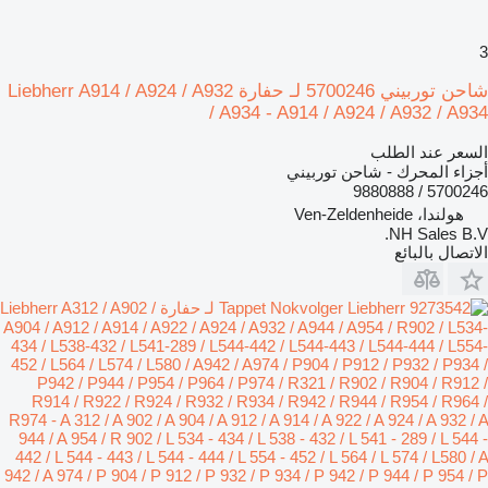
3
شاحن توربيني 5700246 لـ حفارة Liebherr A914 / A924 / A932
/ A934 - A914 / A924 / A932 / A934
السعر عند الطلب
أجزاء المحرك - شاحن توربيني
5700246 / 9880888
هولندا، Ven-Zeldenheide
NH Sales B.V.
الاتصال بالبائع