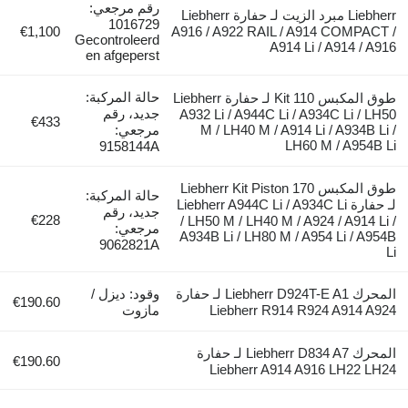
رقم مرجعي:
Liebherr مبرد الزيت لـ حفارة Liebherr
1016729
€1,100
A916 / A922 RAIL / A914 COMPACT /
Gecontroleerd
A914 Li / A914 / A916
en afgeperst
حالة المركبة:
طوق المكبس Kit 110 لـ حفارة Liebherr
جديد، رقم
A932 Li / A944C Li / A934C Li / LH50
€433
M / LH40 M / A914 Li / A934B Li /
مرجعي:
LH60 M / A954B Li
9158144A
طوق المكبس Liebherr Kit Piston 170
حالة المركبة:
لـ حفارة Liebherr A944C Li / A934C Li
جديد، رقم
€228
/ LH50 M / LH40 M / A924 / A914 Li /
مرجعي:
A934B Li / LH80 M / A954 Li / A954B
9062821A
Li
المحرك Liebherr D924T-E A1 لـ حفارة
وقود: ديزل /
€190.60
Liebherr R914 R924 A914 A924
مازوت
المحرك Liebherr D834 A7 لـ حفارة
€190.60
Liebherr A914 A916 LH22 LH24