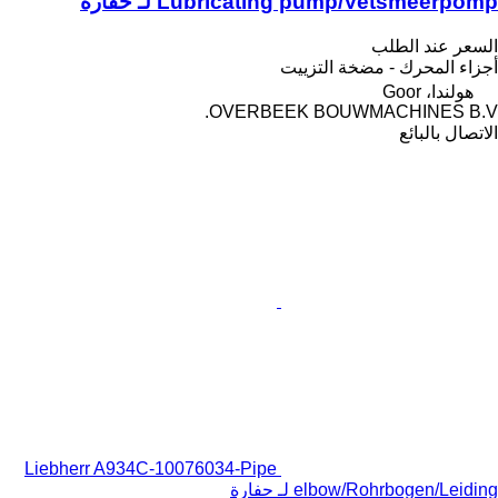
Lubricating pump/Vetsmeerpomp لـ حفارة
السعر عند الطلب
أجزاء المحرك - مضخة التزييت
هولندا، Goor
OVERBEEK BOUWMACHINES B.V.
الاتصال بالبائع
Liebherr A934C-10076034-Pipe
elbow/Rohrbogen/Leiding لـ حفارة