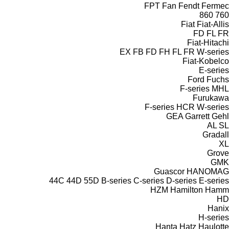
FPT
Fan
Fendt
Fermec
860
760
Fiat
Fiat-Allis
FD
FL
FR
Fiat-Hitachi
EX
FB
FD
FH
FL
FR
W-series
Fiat-Kobelco
E-series
Ford
Fuchs
F-series
MHL
Furukawa
F-series
HCR
W-series
GEA
Garrett
Gehl
AL
SL
Gradall
XL
Grove
GMK
Guascor
HANOMAG
44C
44D
55D
B-series
C-series
D-series
E-series
HZM
Hamilton
Hamm
HD
Hanix
H-series
Hanta
Hatz
Haulotte