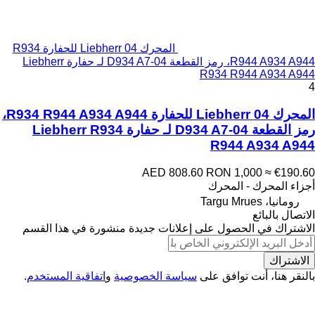
المحرك Liebherr 04 للحفارة R934
R944 A934 A944، رمز القطعة D934 A7-04 لـ حفارة Liebherr
R934 R944 A934 A944
4
المحرك Liebherr 04 للحفارة R934 R944 A934 A944،
رمز القطعة D934 A7-04 لـ حفارة Liebherr R934
R944 A934 A944
AED 808.60
RON 1,000
≈ €190.60
أجزاء المحرك - المحرك
رومانيا، Targu Mrues
الاتصال بالبائع
الاشتراك في الحصول على إعلانات جديدة منشورة في هذا القسم
الاشتراك
بالنقر هنا، أنت توافق على
سياسة الخصوصية
و
اتفاقية المستخدم
.