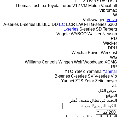
TL
TV
TW
970
890
820
Thomas
Toshiba
Toyota
Turbo
V12
VM Motori
Vauxhall
Vibromax
W
Volkswagen
Volvo
A-series
B-series
BL
BLC
DD
EC
ECR
EW
FH
G-series
6300
L-series
S-series
SD
Terberg
Vögele
WABCO
Wacker Neuson
RD
Wacker
DPU
Weichai Power
Werklust
WG
Williams Controls
Wirtgen
Wolf
Woodward
XCMG
RP
YTO
YaMZ
Yamaha
Yanmar
B-series
C-series
SV
V-series
Vio
Yunnei
ZTS
Zetor
Zettelmeyer
ZL
عرض الكل
الموقع
البحث في نطاق بنصف قُطر