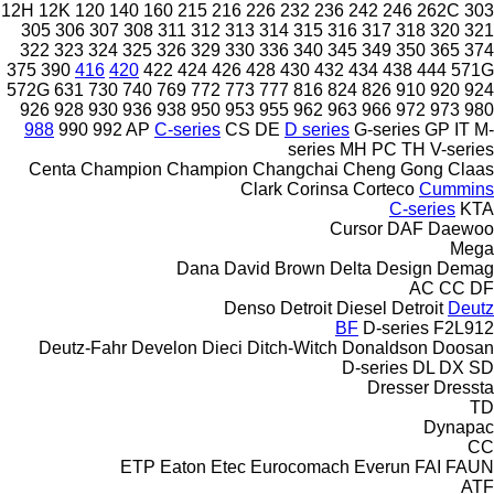
12H
12K
120
140
160
215
216
226
232
236
242
246
262C
303
305
306
307
308
311
312
313
314
315
316
317
318
320
321
322
323
324
325
326
329
330
336
340
345
349
350
365
374
375
390
416
420
422
424
426
428
430
432
434
438
444
571G
572G
631
730
740
769
772
773
777
816
824
826
910
920
924
926
928
930
936
938
950
953
955
962
963
966
972
973
980
988
990
992
AP
C-series
CS
DE
D series
G-series
GP
IT
M-
series
MH
PC
TH
V-series
Centa
Champion
Champion
Changchai
Cheng Gong
Claas
Clark
Corinsa
Corteco
Cummins
C-series
KTA
Cursor
DAF
Daewoo
Mega
Dana
David Brown
Delta Design
Demag
AC
CC
DF
Denso
Detroit Diesel
Detroit
Deutz
BF
D-series
F2L912
Deutz-Fahr
Develon
Dieci
Ditch-Witch
Donaldson
Doosan
D-series
DL
DX
SD
Dresser
Dressta
TD
Dynapac
CC
ETP
Eaton
Etec
Eurocomach
Everun
FAI
FAUN
ATF