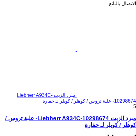
الاتصال بالبائع
مبرد الزيت Liebherr A934C-
10298674- علبة تروس / كوهلر / كويلر لـ حفارة
5
مبرد الزيت Liebherr A934C-10298674- علبة تروس /
كوهلر / كويلر لـ حفارة