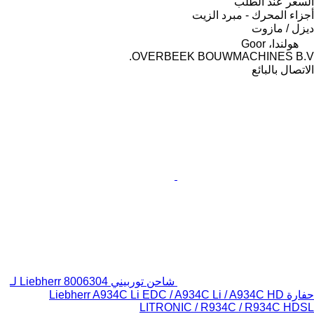
السعر عند الطلب
أجزاء المحرك - مبرد الزيت
ديزل / مازوت
هولندا، Goor
OVERBEEK BOUWMACHINES B.V.
الاتصال بالبائع
شاحن توربيني Liebherr 8006304 لـ
حفارة Liebherr A934C Li EDC / A934C Li / A934C HD
LITRONIC / R934C / R934C HDSL