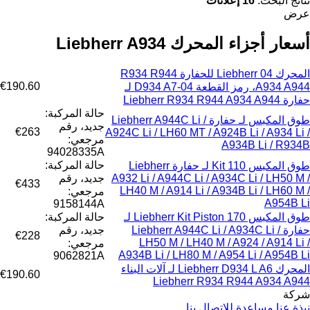
نتائج البحث:
16 إعلانات
عرض
أسعار أجزاء المحرك Liebherr A934
المحرك Liebherr 04 للحفارة R934 R944
€190.60
A934 A944، رمز القطعة D934 A7-04 لـ
حفارة Liebherr R934 R944 A934 A944
حالة المركبة:
طوق المكبس لـ حفارة Liebherr A944C Li /
جديد، رقم
€263
A924C Li / LH60 MT / A924B Li / A934 Li /
مرجعي:
A934B Li / R934B
94028335A
حالة المركبة:
طوق المكبس Kit 110 لـ حفارة Liebherr
A932 Li / A944C Li / A934C Li / LH50 M /
جديد، رقم
€433
LH40 M / A914 Li / A934B Li / LH60 M /
مرجعي:
A954B Li
9158144A
طوق المكبس Liebherr Kit Piston 170 لـ
حالة المركبة:
حفارة Liebherr A944C Li / A934C Li /
جديد، رقم
€228
LH50 M / LH40 M / A924 / A914 Li /
مرجعي:
A934B Li / LH80 M / A954 Li / A954B Li
9062821A
المحرك Liebherr D934 L A6 لـ آلات البناء
€190.60
Liebherr R934 R944 A934 A944
شركة
نبذة عنا
مساعدة
للاتصال بنا