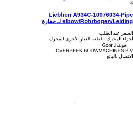
4
Liebherr A934C-10076034-Pipe
elbow/Rohrbogen/Leiding لـ حفارة
السعر عند الطلب
أجزاء المحرك - قطعة الغيار الأخرى للمحرك
هولندا، Goor
OVERBEEK BOUWMACHINES B.V.
الاتصال بالبائع