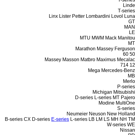
Linde
T-series
Linx
Lister Petter
Lombardini
Lovol
Luna
GT
MAN
LE
MTU
MWM
Mack
Manitou
MT
Marathon
Massey Ferguson
60
50
Massey
Masson
Matbro
Maximus
Mecalac
714
12
Mega
Mercedes-Benz
MB
Merlo
P-series
Michigan
Mitsubishi
D-series
L-series
MT
Pajero
Modine
MultiOne
S-series
Neumeier
Neuson
New Holland
B-series
CX
D-series
E-series
L-series
LB
LM
LS
MH
NH
TM
W-series
WE
Nissan