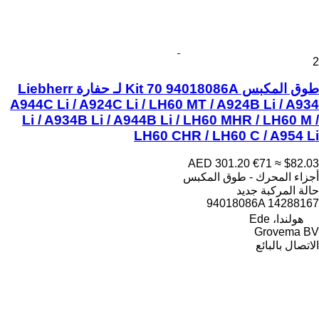
2
طوق المكبس Kit 70 94018086A لـ حفارة Liebherr
A944C Li / A924C Li / LH60 MT / A924B Li / A934
Li / A934B Li / A944B Li / LH60 MHR / LH60 M /
LH60 CHR / LH60 C / A954 Li
AED 301.20
€71
≈ $82.03
أجزاء المحرك - طوق المكبس
حالة المركبة
جديد
94018086A 14288167
هولندا، Ede
Grovema BV
الاتصال بالبائع