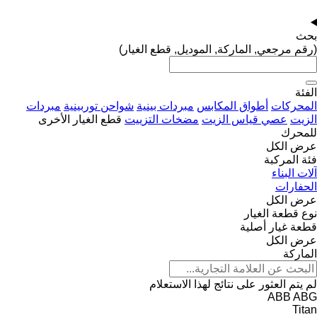
بحث
(رقم مرجعي, الماركة, الموديل, قطع الغيار)
الفئة
المحركات
أطواق المكابس
مبردات بينية
شواحن توربينية
مبردات
الزيت
عصي قياس الزيت
مضخات التزييت
قطع الغيار الأخرى
للمحرك
عرض الكل
فئة المركبة
آلات البناء
الحفارات
عرض الكل
نوع قطعة الغيار
قطعة غيار أصلية
عرض الكل
الماركة
لم يتم العثور على نتائج لهذا الاستعلام
ABB
ABG
Titan