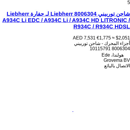
5
شاحن توربيني Liebherr 8006304 لـ حفارة Liebherr
A934C Li EDC / A934C Li / A934C HD LITRONIC /
R934C / R934C HDSL
AED 7,531
€1,775
≈ $2,051
أجزاء المحرك - شاحن توربيني
8006304 10115791
هولندا، Ede
Grovema BV
الاتصال بالبائع