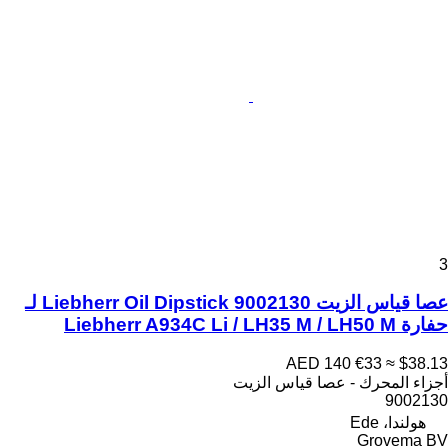
3
عصا قياس الزيت Liebherr Oil Dipstick 9002130 لـ
حفارة Liebherr A934C Li / LH35 M / LH50 M
AED 140
€33
≈ $38.13
أجزاء المحرك - عصا قياس الزيت
9002130
هولندا، Ede
Grovema BV