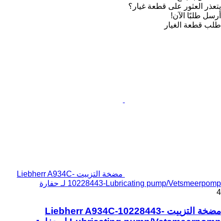
يتعذر العثور على قطعة غيار؟
أرسل طلبًا الآن!
طلب قطعة الغيار
مضخة التزييت Liebherr A934C-
10228443-Lubricating pump/Vetsmeerpomp لـ حفارة
4
مضخة التزييت Liebherr A934C-10228443-