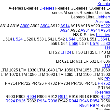
Kubota
A-series
B-series
D-series
F-series
GL-series
KX-series
L-
series
M-series
R-series
U-series
Lebrero
Libra
Liebherr
A-series
A314
A316
A900
A902
A904
A912
A914
A916
A918
A920
A922
A924
A932
A934
A944
A954
HS
K-Series
L-series
L 514
L 524
L 526
L 538
L 541
L 542
L 544
L 550
L 551
L 554
L
556
L 564
L 566
L 574
L 576
L 580
LH
LH 22
LH 24
LH 30
LH 35
LH 40 M
LR
LR 621
LR 631
LR 632
LR 636
LTM
LTM 1025
LTM 1030
LTM 1040
LTM 1050
LTM 1055
LTM 1060
LTM 1070
LTM 1080
LTM 1090
LTM 1095
LTM 1100
LTM 1300
MK
PR
PR714
PR722
PR726
PR732
PR734
PR736
PR751
PR752
PR754
R-series
R900
R902
R904
R906
R912
R914
R916
R918
R920
R922
R924
R926
R932
R934
R936
R942
R944
R946
R954
R956
R964
R974
R984
T-series