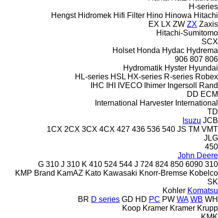
H-series
Hengst
Hidromek
Hifi Filter
Hino
Hinowa
Hitachi
EX
LX
ZW
ZX
Zaxis
Hitachi-Sumitomo
SCX
Holset
Honda
Hydac
Hydrema
906
807
806
Hydromatik
Hyster
Hyundai
HL-series
HSL
HX-series
R-series
Robex
IHC
IHI
IVECO
Ihimer
Ingersoll Rand
DD
ECM
International Harvester
International
TD
Isuzu
JCB
1CX
2CX
3CX
4CX
427
436
536
540
JS
TM
VMT
JLG
450
John Deere
310 J
310 K
410
524
544 J
724
824
850
6090
310 G
KMP Brand
KamAZ
Kato
Kawasaki
Knorr-Bremse
Kobelco
SK
Kohler
Komatsu
BR
D series
GD
HD
PC
PW
WA
WB
WH
Koop
Kramer
Kramer
Krupp
KMK