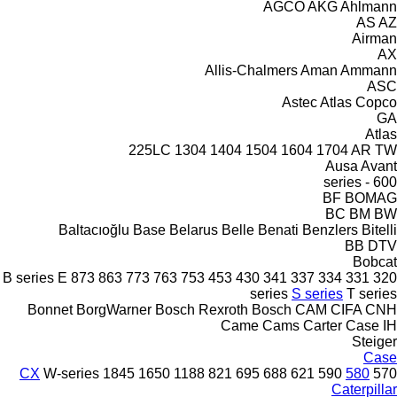
AGCO
AKG
Ahlmann
AS
AZ
Airman
AX
Allis-Chalmers
Aman
Ammann
ASC
Astec
Atlas Copco
GA
Atlas
225LC
1304
1404
1504
1604
1704
AR
TW
Ausa
Avant
600 - series
BF
BOMAG
BC
BM
BW
Baltacıoğlu
Base
Belarus
Belle
Benati
Benzlers
Bitelli
BB
DTV
Bobcat
B series
E
873
863
773
763
753
453
430
341
337
334
331
320
series
S series
T series
Bonnet
BorgWarner
Bosch Rexroth
Bosch
CAM
CIFA
CNH
Came
Cams
Carter
Case IH
Steiger
Case
CX
W-series
1845
1650
1188
821
695
688
621
590
580
570
Caterpillar