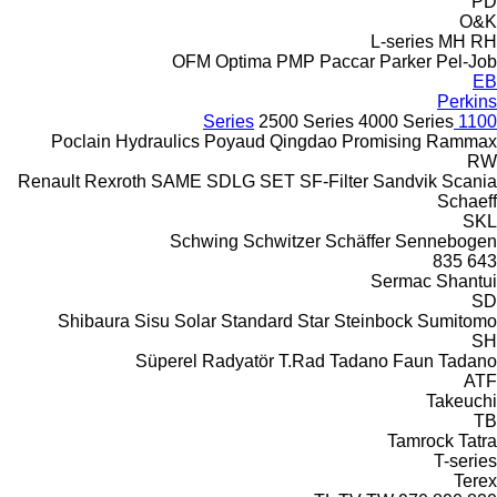
PD
O&K
L-series
MH
RH
OFM
Optima
PMP
Paccar
Parker
Pel-Job
EB
Perkins
2500 Series
4000 Series
1100 Series
Poclain Hydraulics
Poyaud
Qingdao Promising
Rammax
RW
Renault
Rexroth
SAME
SDLG
SET
SF-Filter
Sandvik
Scania
Schaeff
SKL
Schwing
Schwitzer
Schäffer
Sennebogen
835
643
Sermac
Shantui
SD
Shibaura
Sisu
Solar
Standard
Star
Steinbock
Sumitomo
SH
Süperel Radyatör
T.Rad
Tadano Faun
Tadano
ATF
Takeuchi
TB
Tamrock
Tatra
T-series
Terex