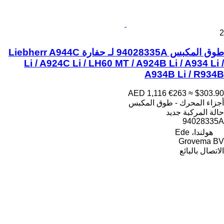
2
طوق المكبس 94028335A لـ حفارة Liebherr A944C
Li / A924C Li / LH60 MT / A924B Li / A934 Li /
A934B Li / R934B
AED 1,116
€263
≈ $303.90
أجزاء المحرك - طوق المكبس
حالة المركبة
جديد
94028335A
هولندا، Ede
Grovema BV
الاتصال بالبائع