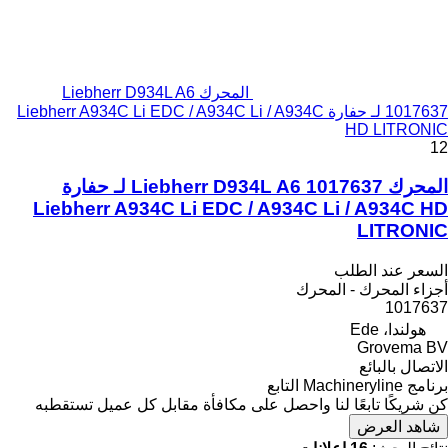
المحرك Liebherr D934L A6
1017637 لـ حفارة Liebherr A934C Li EDC / A934C Li / A934C
HD LITRONIC
12
المحرك Liebherr D934L A6 1017637 لـ حفارة
Liebherr A934C Li EDC / A934C Li / A934C HD
LITRONIC
السعر عند الطلب
أجزاء المحرك - المحرك
1017637
هولندا، Ede
Grovema BV
الاتصال بالبائع
برنامج Machineryline التابع
كن شريكًا تابعًا لنا واحصل على مكافأة مقابل كل عميل تستقطبه
شاهد العرض