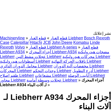
نشر إعلانك
Bosch Rexroth
قطع الغيار Liebherr
قطع الغيار
»
»
Machineryline
Case
Caterpillar
Hitachi
JCB
John Deere
Komatsu
Linde
قطع الغيار
»
قطع الغيار Liebherr A-series
»
Volvo
Rexroth
مضخات هيدروليكية
أجزاء المحرك Liebherr A934
»
Liebherr A934
محركات هيدروليكية Liebherr
عجلات مشط التبن Liebherr
Liebherr
ناقلات الحركة النهائية Liebherr
أسطوانات هيدروليكية Liebherr
مخفضات آلية الدوران Liebherr
محامل الدوران الدائري Liebherr
أذرع التطويل Liebherr
وحدات التحكم Liebherr
المحركات Liebherr
أنابيب الوصلة Liebherr
مشعاعات Liebherr
طقم إصلاح Liebherr
أجزاء المحرك
»
عجلات وسيطة أمامية Liebherr
محاور Liebherr
»
Liebherr A934 لـ آلات البناء
أجزاء المحرك Liebherr A934 لـ
آلات البناء