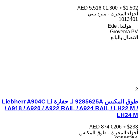
AED 5,516
€1,300
≈ $1,502
أجزاء المحرك - مبرد بيني
1013401
هولندا، Ede
Grovema BV
الاتصال بالبائع
2
طوق المكبس 9285625A لـ حفارة Liebherr A904C Li
/ A918 / A920 / A922 RAIL / A924 RAIL / LH22 M /
LH24 M
AED 874
€206
≈ $238
أجزاء المحرك - طوق المكبس