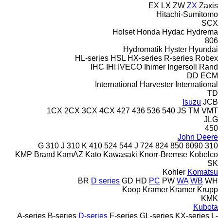
EX
LX
ZW
ZX
Zaxis
Hitachi-Sumitomo
SCX
Holset
Honda
Hydac
Hydrema
806
Hydromatik
Hyster
Hyundai
HL-series
HSL
HX-series
R-series
Robex
IHC
IHI
IVECO
Ihimer
Ingersoll Rand
DD
ECM
International Harvester
International
TD
Isuzu
JCB
1CX
2CX
3CX
4CX
427
436
536
540
JS
TM
VMT
JLG
450
John Deere
310 J
310 K
410
524
544 J
724
824
850
6090
310 G
KMP Brand
KamAZ
Kato
Kawasaki
Knorr-Bremse
Kobelco
SK
Kohler
Komatsu
BR
D series
GD
HD
PC
PW
WA
WB
WH
Koop
Kramer
Kramer
Krupp
KMK
Kubota
A-series
B-series
D-series
F-series
GL-series
KX-series
L-