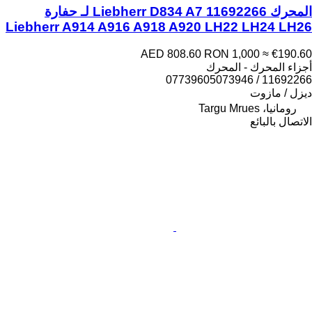
المحرك Liebherr D834 A7 11692266 لـ حفارة
Liebherr A914 A916 A918 A920 LH22 LH24 LH26
AED 808.60
RON 1,000
≈ €190.60
أجزاء المحرك - المحرك
11692266 / 07739605073946
ديزل / مازوت
رومانيا، Targu Mrues
الاتصال بالبائع