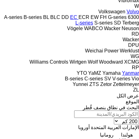
Vibromax
W
Volkswagen
Volvo
A-series
B-series
BL
BLC
DD
EC
ECR
EW
FH
G-series
6300
L-series
S-series
SD
Terberg
Vögele
WABCO
Wacker Neuson
RD
Wacker
DPU
Weichai Power
Werklust
WG
Williams Controls
Wirtgen
Wolf
Woodward
XCMG
RP
YTO
YaMZ
Yamaha
Yanmar
B-series
C-series
SV
V-series
Vio
Yunnei
ZTS
Zetor
Zettelmeyer
ZL
عرض الكل
الموقع
البحث في نطاق بنصف قُطر
الإمارات العربية المتحدة
أوروبا
هولندا
رومانيا