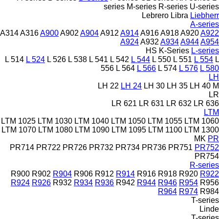
series
M-series
R-series
U-series
Lebrero
Libra
Liebherr
A-series
A314
A316
A900
A902
A904
A912
A914
A916
A918
A920
A922
A924
A932
A934
A944
A954
HS
K-Series
L-series
L 514
L 524
L 526
L 538
L 541
L 542
L 544
L 550
L 551
L 554
L
556
L 564
L 566
L 574
L 576
L 580
LH
LH 22
LH 24
LH 30
LH 35
LH 40 M
LR
LR 621
LR 631
LR 632
LR 636
LTM
LTM 1025
LTM 1030
LTM 1040
LTM 1050
LTM 1055
LTM 1060
LTM 1070
LTM 1080
LTM 1090
LTM 1095
LTM 1100
LTM 1300
MK
PR
PR714
PR722
PR726
PR732
PR734
PR736
PR751
PR752
PR754
R-series
R900
R902
R904
R906
R912
R914
R916
R918
R920
R922
R924
R926
R932
R934
R936
R942
R944
R946
R954
R956
R964
R974
R984
T-series
Linde
T-series