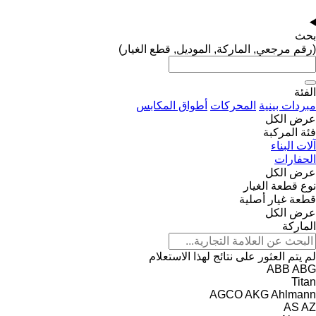
بحث
(رقم مرجعي, الماركة, الموديل, قطع الغيار)
الفئة
مبردات بينية
المحركات
أطواق المكابس
عرض الكل
فئة المركبة
آلات البناء
الحفارات
عرض الكل
نوع قطعة الغيار
قطعة غيار أصلية
عرض الكل
الماركة
لم يتم العثور على نتائج لهذا الاستعلام
ABB
ABG
Titan
AGCO
AKG
Ahlmann
AS
AZ