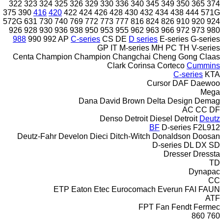
322
323
324
325
326
329
330
336
340
345
349
350
365
374
375
390
416
420
422
424
426
428
430
432
434
438
444
571G
572G
631
730
740
769
772
773
777
816
824
826
910
920
924
926
928
930
936
938
950
953
955
962
963
966
972
973
980
988
990
992
AP
C-series
CS
DE
D series
E-series
G-series
GP
IT
M-series
MH
PC
TH
V-series
Centa
Champion
Champion
Changchai
Cheng Gong
Claas
Clark
Corinsa
Corteco
Cummins
C-series
KTA
Cursor
DAF
Daewoo
Mega
Dana
David Brown
Delta Design
Demag
AC
CC
DF
Denso
Detroit Diesel
Detroit
Deutz
BF
D-series
F2L912
Deutz-Fahr
Develon
Dieci
Ditch-Witch
Donaldson
Doosan
D-series
DL
DX
SD
Dresser
Dressta
TD
Dynapac
CC
ETP
Eaton
Etec
Eurocomach
Everun
FAI
FAUN
ATF
FPT
Fan
Fendt
Fermec
860
760