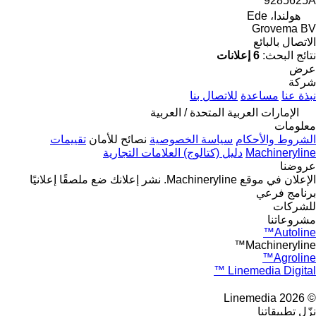
9285625A
هولندا، Ede
Grovema BV
الاتصال بالبائع
نتائج البحث:
6 إعلانات
عرض
شركة
نبذة عنا
مساعدة
للاتصال بنا
الإمارات العربية المتحدة / العربية
معلومات
الشروط والأحكام
سياسة الخصوصية
نصائح للأمان
تقييمات
Machineryline
دليل (كتالوج) العلامات التجارية
عروضنا
الإعلان في موقع Machineryline.
نشر إعلانك
ضع ملصقًا إعلانيًا
برنامج فرعي
للشركات
مشروعاتنا
Autoline™
Machineryline™
Agroline™
Linemedia Digital ™
© 2026 Linemedia
نزّل تطبيقاتنا