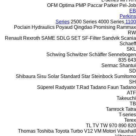
OFM
Optima
PMP
Paccar
Parker
Pel-Job
EB
Perkins
2500 Series
4000 Series
1100 Series
Poclain Hydraulics
Poyaud
Qingdao Promising
Rammax
RW
Renault
Rexroth
SAME
SDLG
SET
SF-Filter
Sandvik
Scania
Schaeff
SKL
Schwing
Schwitzer
Schäffer
Sennebogen
835
643
Sermac
Shantui
SD
Shibaura
Sisu
Solar
Standard
Star
Steinbock
Sumitomo
SH
Süperel Radyatör
T.Rad
Tadano Faun
Tadano
ATF
Takeuchi
TB
Tamrock
Tatra
T-series
Terex
TL
TV
TW
970
890
820
Thomas
Toshiba
Toyota
Turbo
V12
VM Motori
Vauxhall