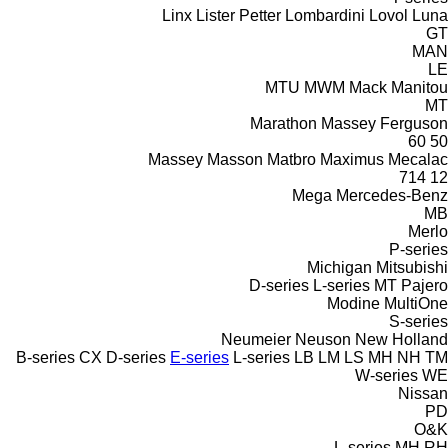
Linx
Lister Petter
Lombardini
Lovol
Luna
GT
MAN
LE
MTU
MWM
Mack
Manitou
MT
Marathon
Massey Ferguson
60
50
Massey
Masson
Matbro
Maximus
Mecalac
714
12
Mega
Mercedes-Benz
MB
Merlo
P-series
Michigan
Mitsubishi
D-series
L-series
MT
Pajero
Modine
MultiOne
S-series
Neumeier
Neuson
New Holland
B-series
CX
D-series
E-series
L-series
LB
LM
LS
MH
NH
TM
W-series
WE
Nissan
PD
O&K
L-series
MH
RH