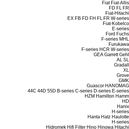
Fiat
Fiat-Allis
FD
FL
FR
Fiat-Hitachi
EX
FB
FD
FH
FL
FR
W-series
Fiat-Kobelco
E-series
Ford
Fuchs
F-series
MHL
Furukawa
F-series
HCR
W-series
GEA
Garrett
Gehl
AL
SL
Gradall
XL
Grove
GMK
Guascor
HANOMAG
44C
44D
55D
B-series
C-series
D-series
E-series
HZM
Hamilton
Hamm
HD
Hanix
H-series
Hanta
Hatz
Haulotte
H-series
Hidromek
Hifi Filter
Hino
Hinowa
Hitachi