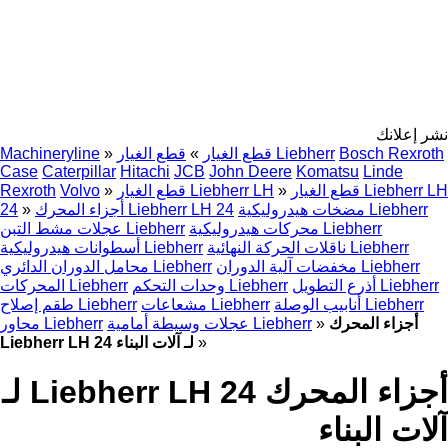
نشر إعلانك
Bosch Rexroth
قطع الغيار Liebherr
قطع الغيار
»
»
Machineryline
Case
Caterpillar
Hitachi
JCB
John Deere
Komatsu
Linde
قطع الغيار Liebherr LH
»
قطع الغيار Liebherr LH
»
Volvo
Rexroth
مضخات هيدروليكية Liebherr
أجزاء المحرك Liebherr LH 24
»
24
محركات هيدروليكية Liebherr
عجلات مشط التبن Liebherr
ناقلات الحركة النهائية Liebherr
أسطوانات هيدروليكية Liebherr
مخفضات آلية الدوران Liebherr
محامل الدوران الدائري Liebherr
أذرع التطويل Liebherr
وحدات التحكم Liebherr
المحركات Liebherr
أنابيب الوصلة Liebherr
مشعاعات Liebherr
طقم إصلاح Liebherr
أجزاء المحرك
»
عجلات وسيطة أمامية Liebherr
محاور Liebherr
»
Liebherr LH 24 لـ آلات البناء
أجزاء المحرك Liebherr LH 24 لـ
آلات البناء