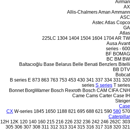
Airman
AX
Allis-Chalmers
Aman
Ammann
ASC
Astec
Atlas Copco
GA
Atlas
225LC
1304
1404
1504
1604
1704
AR
TW
Ausa
Avant
600 - series
BF
BOMAG
BC
BM
BW
Baltacıoğlu
Base
Belarus
Belle
Benati
Benzlers
Bitelli
BB
DTV
Bobcat
B series
E
873
863
763
753
453
430
341
337
334
331
320
series
S series
T series
Bonnet
BorgWarner
Bosch Rexroth
Bosch
CAM
CIFA
CNH
Came
Cams
Carter
Case IH
Steiger
Case
CX
W-series
1845
1650
1188
821
695
688
621
590
580
570
Caterpillar
12H
12K
120
140
160
215
216
226
232
236
242
246
262C
303
305
306
307
308
311
312
313
314
315
316
317
318
320
321