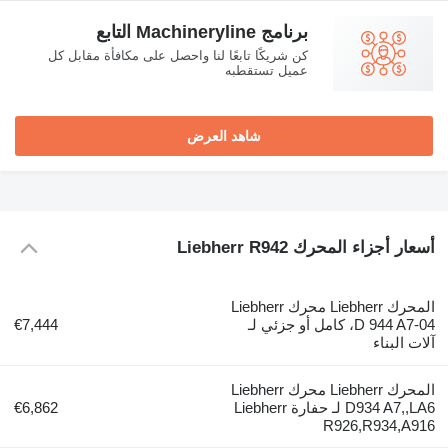
برنامج Machineryline التابع
كن شريكًا تابعًا لنا واحصل على مكافأة مقابل كل
عميل تستقطبه
شاهد العرض
أسعار أجزاء المحرك Liebherr R942
المحرك Liebherr محرك Liebherr
D 944 A7-04، كامل أو جزئي لـ
€7,444
آلات البناء
المحرك Liebherr محرك Liebherr
D934 A7,,LA6 لـ حفارة Liebherr
€6,862
R926,R934,A916