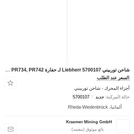
شاحن توربيني Liebherr 5700107 لـ حفارة Liebherr R922, R942, R944, R954, A900, A944, A954, PR734, PR742
السعر عند الطلب
أجزاء المحرك - شاحن توربيني
حالة المركبة
جديد
5700107
ألمانيا، Rheda-Wiedenbrück
Kraemer Mining GmbH