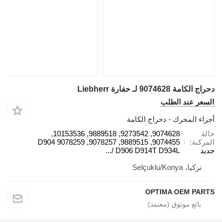
دحراج الكامة 9074628 لـ حفارة Liebherr
السعر عند الطلب
أجزاء المحرك - دحراج الكامة
حالة
9074628, 9273542, 9889518, 10153536,
المركبة
9074455, 9889515, 9078257, 9078259 D904
جديد
/ D906 D914T D934L...
تركيا، Selçuklu/Konya
OPTIMA OEM PARTS