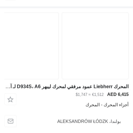
المحرك Liebherr عمود مرفقي لمحرك ليبهر D934S، A6 لـ آلات البناء
AED 6,415
≈ $1,747
€1,512
أجزاء المحرك - المحرك
بولندا، ALEKSANDRÓW ŁÓDZK