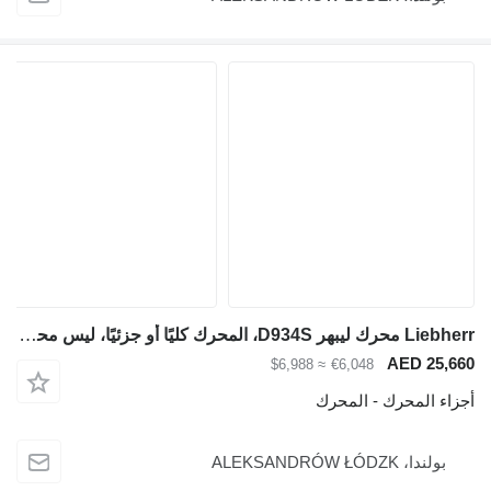
Liebherr محرك ليبهر D934S، المحرك كليًا أو جزئيًا، ليس محركًا لـ آلات البناء
AED 25,660
≈ $6,988
€6,048
أجزاء المحرك - المحرك
بولندا، ALEKSANDRÓW ŁÓDZK