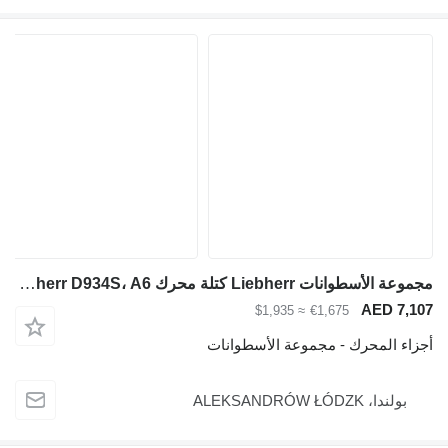
مجموعة الأسطوانات Liebherr كتلة محرك Liebherr D934S، A6 لـ آلات البناء
AED 7,107
≈ $1,935
€1,675
أجزاء المحرك - مجموعة الأسطوانات
بولندا، ALEKSANDRÓW ŁÓDZK