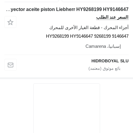
Lubricacion piston inyector aceite piston Liebherr HY9268199 HY9146647 لـ شاحنة رافعة Liebherr Ltm cranes
السعر عند الطلب
أجزاء المحرك - قطعة الغيار الأخرى للمحرك
HY9268199 HY9146647 9268199 9146647
إسبانيا، Camarena
HIDROBOYAL SLU