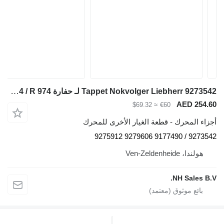
Tappet Nokvolger Liebherr 9273542 لـ حفارة Liebherr A312 / A902 / A904 / A912 / A914 / A922 / A924 / A932 / A944 / A954 / R902 / L534-434 / L538-432 / L541-289 / L544-442 / L544-443 / L544-444 / L554-452 / L564 / L574 / L580 / A942 / A974 / P904 / P912 / P932 / P934 / P942 / P944 / P954 / P964 / P974 / R321 / R902 / R904 / R912 / R914 / R922 / R924 / R932 / R934 / R942 / R944 / R954 / R964 / R974 - A 312 / A 902 / A 904 / A 912 / A 914 / A 922 / A 924 / A 932 / A 944 / A 954 / R 902 / L 534 - 434 / L 538 - 432 / L 541 - 289 / L 544 - 442 / L 544 - 443 / L 544 - 444 / L 554 - 452 / L 564 / L 574 / L580 / A 942 / A 974 / P 904 / P 912 / P 932 / P 934 / P 942 / P 944 / P 954 / P 964 / P 974 / R 321 / R 902 / R 904 / R 912 / R 914 / R 922 / R 924 / R 932 / R 934 / R 942 / R 944 / R 954 / R 964 / R 974
AED 254.60
≈ $69.32
€60
أجزاء المحرك - قطعة الغيار الأخرى للمحرك
9273542 / 9177490 9279606 9275912
هولندا، Ven-Zeldenheide
NH Sales B.V.