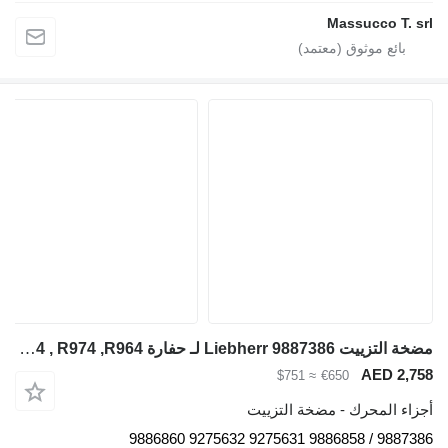
Massucco T. srl
مضخة التزييت Liebherr 9887386 لـ حفارة Liebherr P964 , R974 ,R964
AED 2,758
≈ $751
€650
أجزاء المحرك - مضخة التزييت
9887386 / 9886858 9275631 9275632 9886860