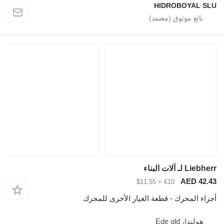
HIDROBOYAL SLU
Liebherr لـ آلات البناء
AED 42.43
≈ $11.55
€10
أجزاء المحرك - قطعة الغيار الأخرى للمحرك
هولندا، Ede gld