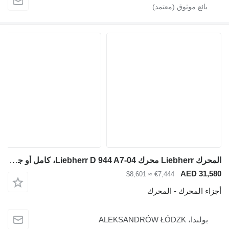
المحرك Liebherr محرك Liebherr D 944 A7-04، كامل أو جزئي لـ آلات البناء
AED 31,580
≈ $8,601
€7,444
أجزاء المحرك - المحرك
بولندا، ALEKSANDRÓW ŁÓDZK