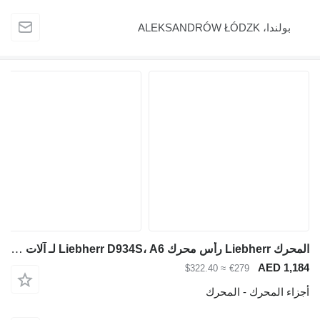
بولندا، ALEKSANDRÓW ŁÓDZK
المحرك Liebherr رأس محرك Liebherr D934S، A6 لـ آلات البناء
AED 1,184
≈ $322.40
€279
أجزاء المحرك - المحرك