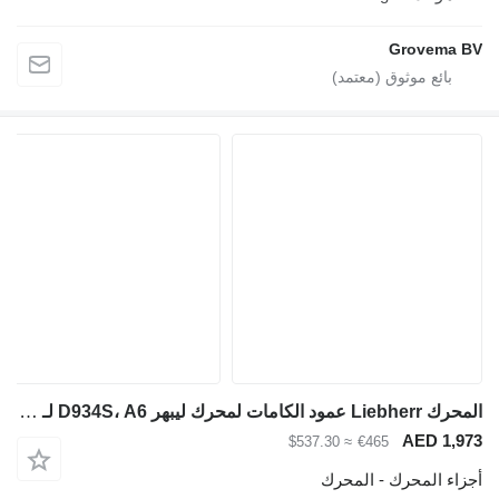
Grovema BV
المحرك Liebherr عمود الكامات لمحرك ليبهر D934S، A6 لـ آلات البناء
AED 1,973
≈ $537.30
€465
أجزاء المحرك - المحرك