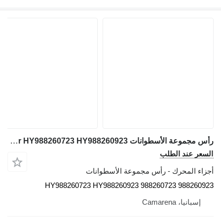
رأس مجموعة الأسطوانات Liebherr HY988260723 HY988260923 لـ رافعة لجميع التضاريس Liebherr ltm
السعر عند الطلب
أجزاء المحرك - رأس مجموعة الأسطوانات
HY988260723 HY988260923 988260723 988260923
إسبانيا، Camarena