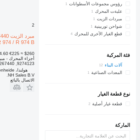
رؤوس مجموعات الأسطوانات
علبةت المحرك
مبردات الزيت
2
شواحن توربينية
قطع الغيار الأخرى للمحرك
R 974 / R 974 B
4.60
€225
≈ $260
فئة المركبة
أجزاء المحرك - مبر
9274123, 9267440
آلات البناء
هولندا، Ven-Zeldenheide
الحفارات
المعدات الصناعية
NH Sales B.V.
الاتصال بالبائع
معدات صناعية أخرى
نوع قطعة الغيار
قطعة غيار أصلية
الماركة