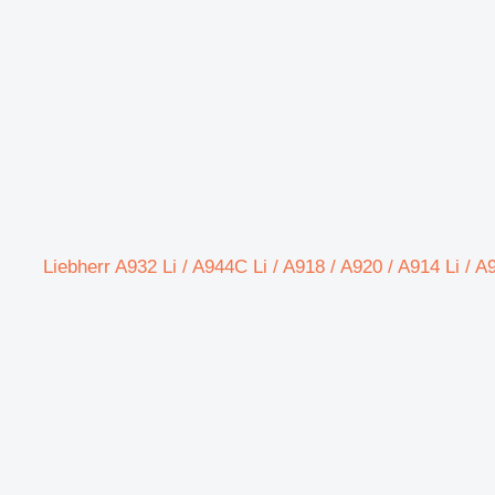
Liebhe لـ حفارة Liebherr A932 Li / A944C Li / A918 / A920 / A914 Li / A914 / R914 / R932 Li /