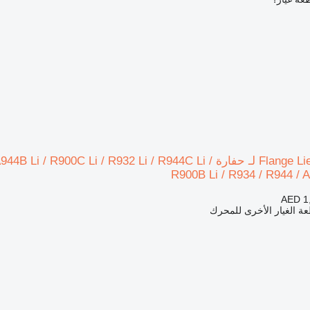
Flange Liebherr 9001397 لـ حفارة Li / R932 Li / R944C Li
R900B Li / R934 / R944 / 
AED 1
ة الغيار الأخرى للمحرك