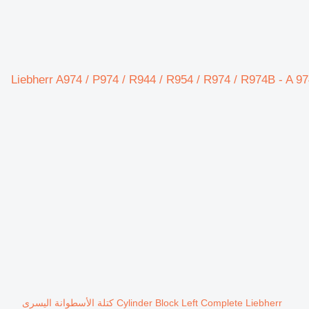
Liebherr olie koel لـ حفارة Liebherr A974 / P974 / R944 / R954 / R974 / R974B - A 974 / P 974 / R 944
Cylinder Block Left Complete Liebherr كتلة الأسطوانة اليسرى