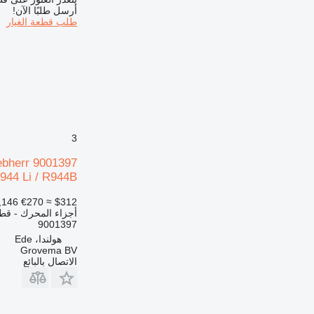
أرسل طلبًا الآن!
G-series
طلب قطعة الغيار
GP
IT
M-series
MH
PC
TH
V-series
3
A944 Li / R944B
,146
€270
≈ $312
أجزاء المحرك - قطع
9001397
هولندا، Ede
Grovema BV
الاتصال بالبائع