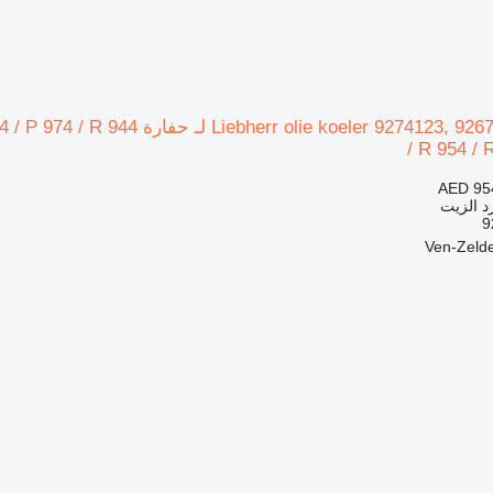
مبرد الزيت er 9274123, 9267440
/ R 954 / 
AED 95
د الزيت