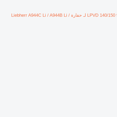
Cylinder Block Left Complete Liebherr كتلة الأسطوانة اليسرى كاملة LPVD 140/150 9889833 لـ حفارة Liebherr A944C Li / A944B Li /