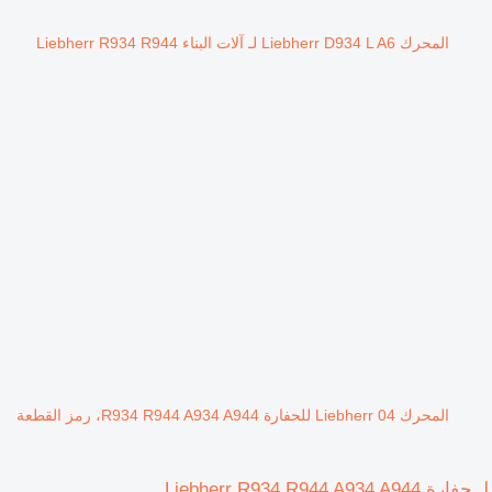
المحرك Liebherr D934 L A6 لـ آلات البناء Liebherr R934 R944
المحرك Liebherr 04 للحفارة R934 R944 A934 A944، رمز القطعة