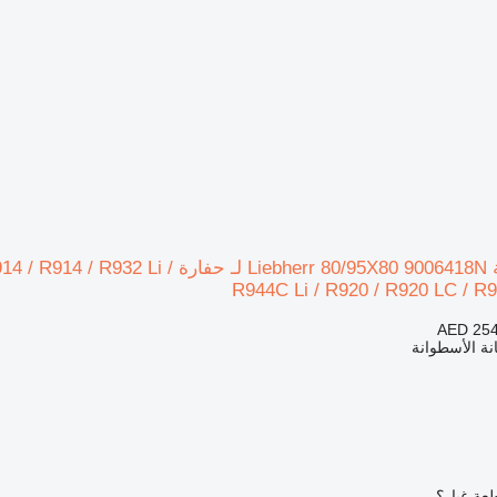
بطانة الأسطوانة rr 80/95X80 9006418N
R944C Li / R920 / R920 LC / R
AED 254
نة الأسطوانة
عة غيار؟