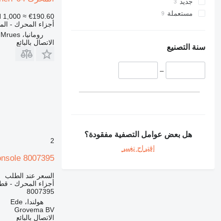
جديد
R974
340
مستعملة
 1,000
≈ €190.60
R984
345
أجزاء المحرك - ال
349
رومانيا، Targu Mrues
الاتصال بالبائع
350
سنة التصنيع
365
374
–
375
390
416
420
422
هل بعض عوامل التصفية مفقودة؟
424
2
اقتراح تغيير
426
Liebherr Console 8007395 لـ حفارة / R954
428
430
السعر عند الطلب
أجزاء المحرك - قطع
432
8007395
434
هولندا، Ede
Grovema BV
438
الاتصال بالبائع