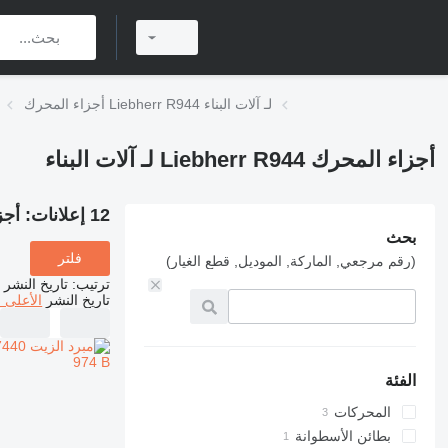
أجزاء المحرك Liebherr R944 لـ آلات البناء
أجزاء المحرك Liebherr R944 لـ آلات البناء
12 إعلانات:
أجزاء ال
بحث
فلتر
(رقم مرجعي, الماركة, الموديل, قطع الغيار)
ترتيب
:
تاريخ النشر
تاريخ النشر
الأعلى 
الفئة
المحركات
بطائن الأسطوانة