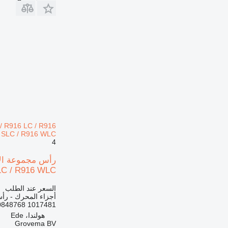
444
571G
572G
631
730
740
769
772
773
777
816
/ R916 LC / R916
 SLC / R916 WLC
824
4
826
910
SLC / R916 WLC
920
924
السعر عند الطلب
أجزاء المحرك - رأ
926
1017481 10848768
928
هولندا، Ede
930
Grovema BV