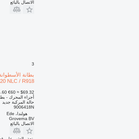
الاتصال بالبائع
936
938
950
953
955
962
963
966
972
3
973
980
920 NLC / R918
988
.60
€60
≈ $69.32
990
أجزاء المحرك - بطا
992
حالة المركبة
جديد
9006418N
AP
هولندا، Ede
C-series
Grovema BV
CS
الاتصال بالبائع
DE
D series
يتعذر العثور على قط