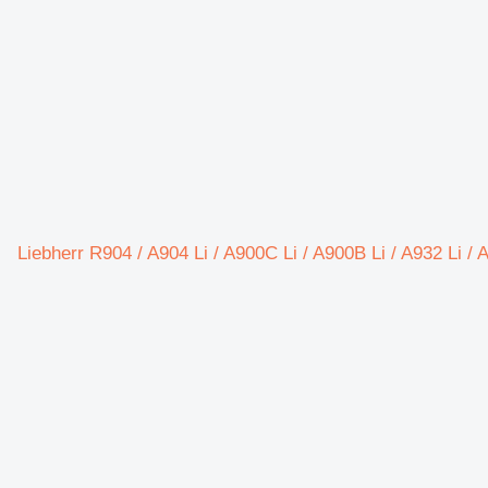
Liebherr R904 / A904 Li / A900C Li / A900B Li / A932 Li / A944B Li / R900C  /