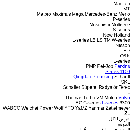
Manitou
MT
Matbro
Maximus
Mega
Mercedes-Benz
Merlo
P-series
Mitsubishi
MultiOne
S-series
New Holland
L-series
LB
LS
TM
W-series
Nissan
PD
O&K
L-series
PMP
Pel-Job
Perkins
1100 Series
Qingdao Promising
Schaeff
SKL
Schäffer
Süperel Radyatör
Terex
TL
Thomas
Turbo
VM Motori
Volvo
EC
G-series
L-series
6300
WABCO
Weichai Power
Wolf
YTO
YaMZ
Yanmar
Zettelmeyer
ZL
عرض الكل
الموقع
البحث في نطاق بنصف قُطر