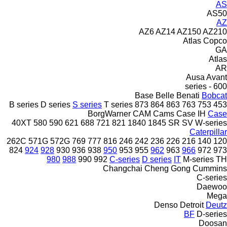
AS
AS50
AZ
AZ6
AZ14
AZ150
AZ210
Atlas Copco
GA
Atlas
AR
Ausa
Avant
600 - series
Base
Belle
Benati
Bobcat
B series
D series
S series
T series
873
864
863
763
753
453
BorgWarner
CAM
Cams
Case IH
Case
40XT
580
590
621
688
721
821
1840
1845
SR
SV
W-series
Caterpillar
262C
571G
572G
769
777
816
246
242
236
226
216
140
120
824
924
928
930
936
938
950
953
955
962
963
966
972
973
980
988
990
992
C-series
D series
IT
M-series
TH
Changchai
Cheng Gong
Cummins
C-series
Daewoo
Mega
Denso
Detroit
Deutz
BF
D-series
Doosan