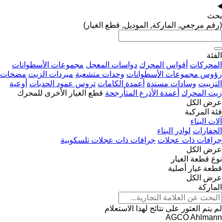
بحث
(رقم مرجعي, الماركة, الموديل, قطع الغيار)
الفئة
المحركات
أقواس المحرك
دواسات المعجل
مجموعات الأسطوانات
رؤوس مجموعات الأسطوانات
وحدات متشعبة
مبردات الزيت
مضخات
التزييت
وسادات مسندة
أعمدة الكامات
تروس عمود الحدبات
أوعية
زيت المحرك
أعمدة الأذرع المتأرجحة
قطع الغيار الأخرى للمحرك
عرض الكل
فئة المركبة
آلات البناء
الحفارات
لوادر البناء
جرافات ذات عجلات
جرافات ذات عجلات تلسكوبية
عرض الكل
نوع قطعة الغيار
قطعة غيار أصلية
عرض الكل
الماركة
لم يتم العثور على نتائج لهذا الاستعلام
AGCO
Ahlmann