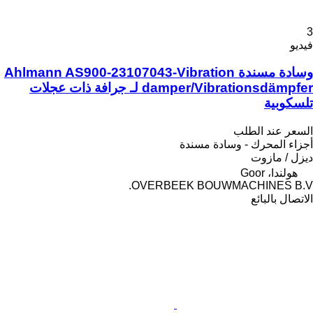
3
فيديو
وسادة مسندة Ahlmann AS900-23107043-Vibration
damper/Vibrationsdämpfer لـ جرافة ذات عجلات
تلسكوبية
السعر عند الطلب
أجزاء المحرك - وسادة مسندة
ديزل / مازوت
هولندا، Goor
OVERBEEK BOUWMACHINES B.V.
الاتصال بالبائع