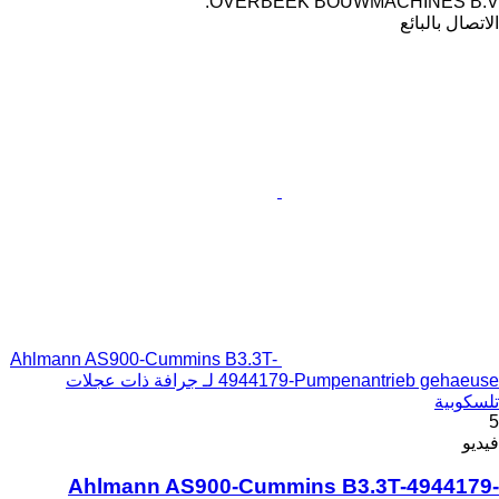
OVERBEEK BOUWMACHINES B.V.
الاتصال بالبائع
Ahlmann AS900-Cummins B3.3T-
4944179-Pumpenantrieb gehaeuse لـ جرافة ذات عجلات
تلسكوبية
5
فيديو
Ahlmann AS900-Cummins B3.3T-4944179-