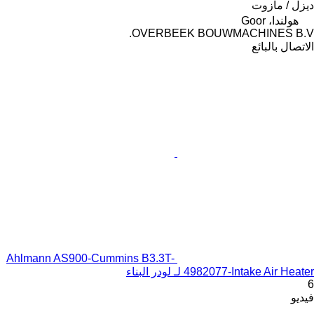
ديزل / مازوت
هولندا، Goor
OVERBEEK BOUWMACHINES B.V.
الاتصال بالبائع
Ahlmann AS900-Cummins B3.3T-
4982077-Intake Air Heater لـ لودر البناء
6
فيديو