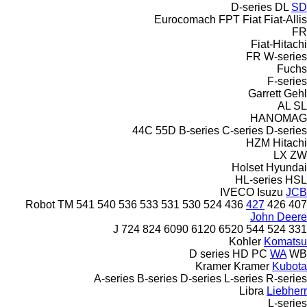
D-series
DL
SD
Eurocomach
FPT
Fiat
Fiat-Allis
FR
Fiat-Hitachi
FR
W-series
Fuchs
F-series
Garrett
Gehl
AL
SL
HANOMAG
44C
55D
B-series
C-series
D-series
HZM
Hitachi
LX
ZW
Holset
Hyundai
HL-series
HSL
IVECO
Isuzu
JCB
Robot
TM
541
540
536
533
531
530
524
436
427
426
407
John Deere
724
824
6090
6120
6520
544 J
524
331
Kohler
Komatsu
D series
HD
PC
WA
WB
Kramer
Kramer
Kubota
A-series
B-series
D-series
L-series
R-series
Libra
Liebherr
L-series