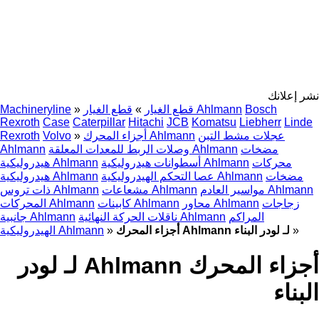
نشر إعلانك
Bosch
قطع الغيار Ahlmann
قطع الغيار
»
»
Machineryline
Rexroth
Case
Caterpillar
Hitachi
JCB
Komatsu
Liebherr
Linde
عجلات مشط التبن
أجزاء المحرك Ahlmann
»
Volvo
Rexroth
مضخات
وصلات الربط للمعدات المعلقة Ahlmann
Ahlmann
محركات
أسطوانات هيدروليكية Ahlmann
هيدروليكية Ahlmann
مضخات
عصا التحكم الهيدروليكية Ahlmann
هيدروليكية Ahlmann
مواسير العادم Ahlmann
مشعاعات Ahlmann
ذات تروس Ahlmann
زجاجات
محاور Ahlmann
كابينات Ahlmann
المحركات Ahlmann
المراكم
ناقلات الحركة النهائية Ahlmann
جانبية Ahlmann
»
أجزاء المحرك Ahlmann لـ لودر البناء
»
الهيدروليكية Ahlmann
أجزاء المحرك Ahlmann لـ لودر
البناء