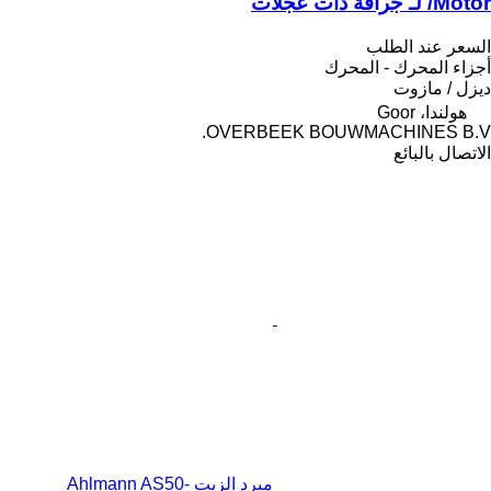
/Motor لـ جرافة ذات عجلات
السعر عند الطلب
أجزاء المحرك - المحرك
ديزل / مازوت
هولندا، Goor
OVERBEEK BOUWMACHINES B.V.
الاتصال بالبائع
مبرد الزيت Ahlmann AS50-