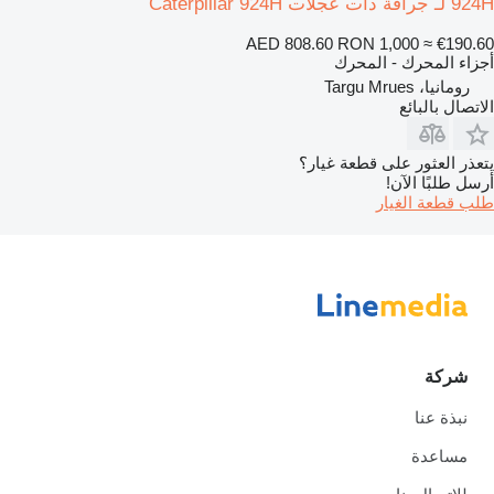
924H لـ جرافة ذات عجلات Caterpillar 924H
AED 808.60
RON 1,000
≈ €190.60
أجزاء المحرك - المحرك
رومانيا، Targu Mrues
الاتصال بالبائع
يتعذر العثور على قطعة غيار؟
أرسل طلبًا الآن!
طلب قطعة الغيار
شركة
نبذة عنا
مساعدة