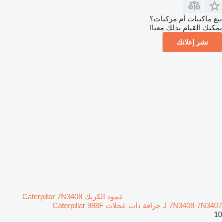
بيع ماكينات أم مركبات؟
يمكنك القيام بذلك معنا!
نشر إعلانك
عمود الكرنك Caterpillar 7N3408
7N3408-7N3407 لـ جرافة ذات عجلات Caterpillar 988F
10