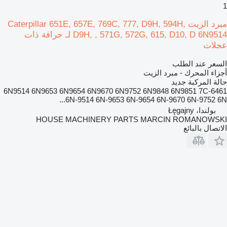
1
مبرد الزيت Caterpillar 651E, 657E, 769C, 777, D9H, 594H,
D9H, , 571G, 572G, 615, D10, D 6N9514 لـ جرافة ذات
عجلات
السعر عند الطلب
أجزاء المحرك - مبرد الزيت
حالة المركبة
جديد
6N9514 6N9653 6N9654 6N9670 6N9752 6N9848 6N9851 7C-6461
6N-9514 6N-9653 6N-9654 6N-9670 6N-9752 6N...
بولندا، Łęgajny
HOUSE MACHINERY PARTS MARCIN ROMANOWSKI
الاتصال بالبائع