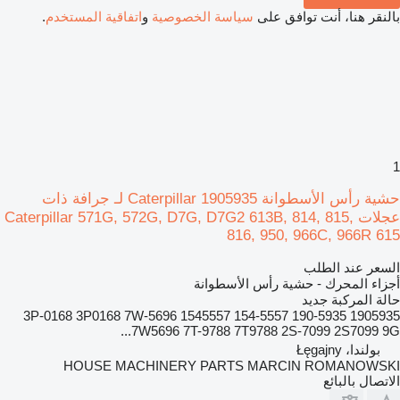
بالنقر هنا، أنت توافق على
سياسة الخصوصية
و
اتفاقية المستخدم
.
1
حشية رأس الأسطوانة Caterpillar 1905935 لـ جرافة ذات
عجلات Caterpillar 571G, 572G, D7G, D7G2 613B, 814, 815,
816, 950, 966C, 966R 615
السعر عند الطلب
أجزاء المحرك - حشية رأس الأسطوانة
حالة المركبة
جديد
1905935 190-5935 154-5557 1545557 3P-0168 3P0168 7W-5696
7W5696 7T-9788 7T9788 2S-7099 2S7099 9G...
بولندا، Łęgajny
HOUSE MACHINERY PARTS MARCIN ROMANOWSKI
الاتصال بالبائع