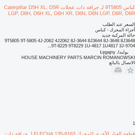
كباس 9T5805 لـ جرافة ذات عجلات Caterpillar D5H XL, D5R
LGP, D6H, D6H XL, D6H XR, D6N, D6N LGP, D6R, D6R
السعر عند الطلب
أجزاء المحرك - كباس
حالة المركبة
جديد
9T5805 9T-5805 4J-2062 4J2062 8J-3644 8J3644 8J-3648 8J3648
9T-8229 9T8229 1U-4817 1U4817 3J-9704...
بولندا، Łęgajny
HOUSE MACHINERY PARTS MARCIN ROMANOWSKI
الاتصال بالبائع
1
قطعة الغيار الأخرى للمحرك FLECHA 135-6163 لـ جرافة ذات