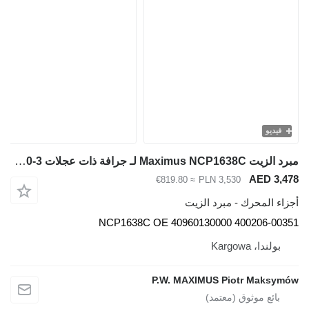
فيديو
مبرد الزيت Maximus NCP1638C لـ جرافة ذات عجلات Doosan DL420-3
AED 3,478
≈ €819.80
PLN 3,530
أجزاء المحرك - مبرد الزيت
NCP1638C OE 40960130000 400206-00351
بولندا، Kargowa
P.W. MAXIMUS Piotr Maksymów