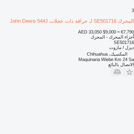
3
المحرك SE501716 لـ جرافة ذات عجلات John Deere 544J
AED 33,050
$9,000
≈ €7,790
أجزاء المحرك - المحرك
SE501716
ديزل / مازوت
المكسيك، Chihuahua
Maquinaria Wiebe Km 24 Sa
الاتصال بالبائع