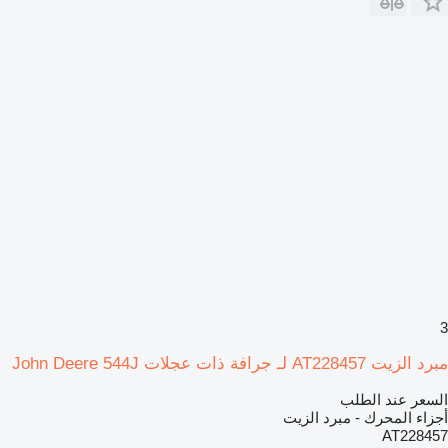
3
مبرد الزيت AT228457 لـ جرافة ذات عجلات John Deere 544J
السعر عند الطلب
أجزاء المحرك - مبرد الزيت
AT228457