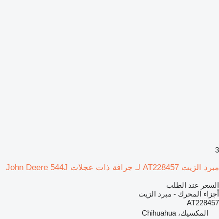
3
مبرد الزيت AT228457 لـ جرافة ذات عجلات John Deere 544J
السعر عند الطلب
أجزاء المحرك - مبرد الزيت
AT228457
المكسيك، Chihuahua