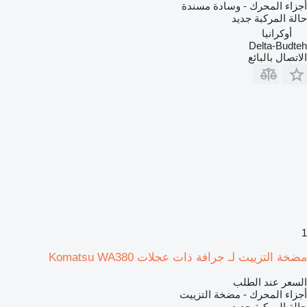
أجزاء المحرك - وسادة مسندة
حالة المركبة
جديد
أوكرانيا
Delta-Budteh
الاتصال بالبائع
1
مضخة التزييت لـ جرافة ذات عجلات Komatsu WA380
السعر عند الطلب
أجزاء المحرك - مضخة التزييت
حالة المركبة
جديد