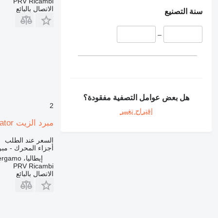
PRV Ricambi
الاتصال بالبائع
سنة التصنيع
–
هل بعض عوامل التصفية مفقودة؟
2
اقتراح تغيير
مبرد الزيت Oil radiator لـ جرافة ذات عجلات New Holland W 270 B
السعر عند الطلب
أجزاء المحرك - مبر
إيطاليا، Bergamo
PRV Ricambi
الاتصال بالبائع