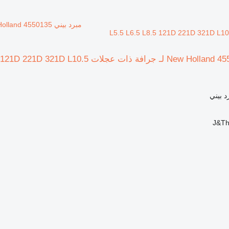
L5.5 L6.5 L8.5 121D 221D 321D L
مبرد بيني New Holland 4550135 لـ جرا
د بيني
J&Th