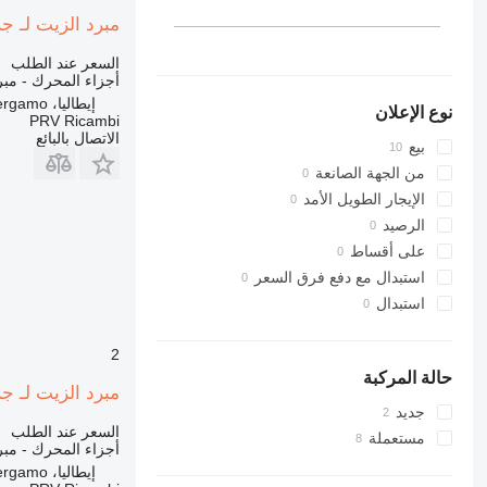
953
مبرد الزيت لـ جرافة ذات 
955
السعر عند الطلب
962
أجزاء المحرك - مبر
963
إيطاليا، Bergamo
نوع الإعلان
966
PRV Ricambi
الاتصال بالبائع
972
بيع
973
من الجهة الصانعة
980
الإيجار الطويل الأمد
988
الرصيد
990
على أقساط
992
استبدال مع دفع فرق السعر
C-series
استبدال
D series
IT
2
M-series
حالة المركبة
مبرد الزيت لـ جرافة ذات 
TH
جديد
السعر عند الطلب
مستعملة
أجزاء المحرك - مبر
إيطاليا، Bergamo