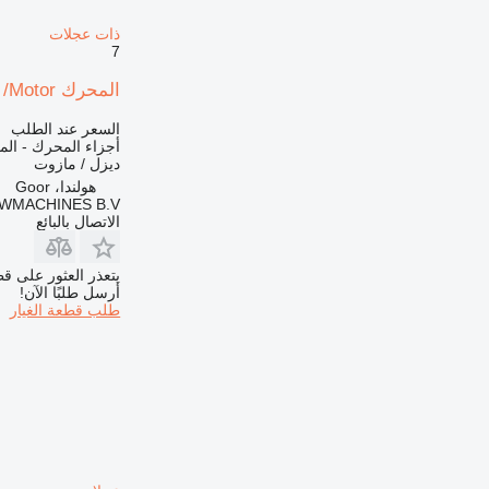
ذات عجلات
7
المحرك New Holland W110C-FPT F4HFE413J- /Motor لـ جرافة ذات عجلات
السعر عند الطلب
أجزاء المحرك - ال
ديزل / مازوت
هولندا، Goor
MACHINES B.V.
الاتصال بالبائع
يتعذر العثور على قط
أرسل طلبًا الآن!
طلب قطعة الغيار