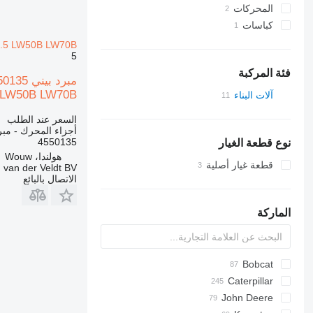
المحركات
كباسات
10.5 LW50B LW70B
5
فئة المركبة
LW50B LW70B
آلات البناء
لوادر البناء
السعر عند الطلب
جرافات ذات عجلات
أجزاء المحرك - مبر
4550135
نوع قطعة الغيار
هولندا، Wouw
قطعة غيار أصلية
 van der Veldt BV
الاتصال بالبائع
الماركة
600 - series
Bobcat
GA
AR
AS
Caterpillar
40XT
453
AZ
HL-series
C-series
D-series
John Deere
F-series
Mega
44C
753
580
120
407
FR
FR
BF
AL
LX