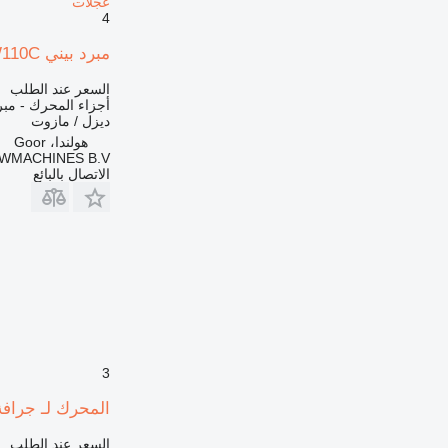
عجلات
4
مبرد بيني New Holland W110C - /رادياتير/مبرد لـ جرافة ذات عجلات
السعر عند الطلب
أجزاء المحرك - مبر
ديزل / مازوت
هولندا، Goor
MACHINES B.V.
الاتصال بالبائع
3
المحرك لـ جرافة ذات عجل
السعر عند الطلب