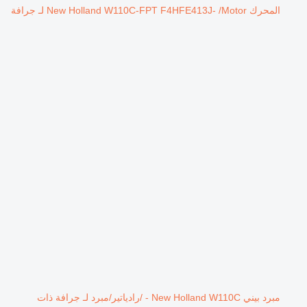
المحرك New Holland W110C-FPT F4HFE413J- /Motor لـ جرافة
مبرد بيني New Holland W110C - /رادياتير/مبرد لـ جرافة ذات