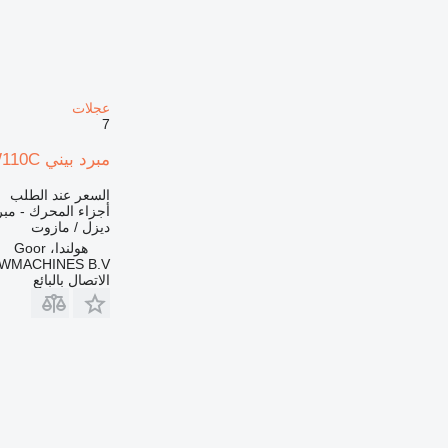
عجلات
7
مبرد بيني New Holland W110C - مبرد/Kühler/Koeler لـ جرافة ذات عجلات
السعر عند الطلب
أجزاء المحرك - مبر
ديزل / مازوت
هولندا، Goor
MACHINES B.V.
الاتصال بالبائع