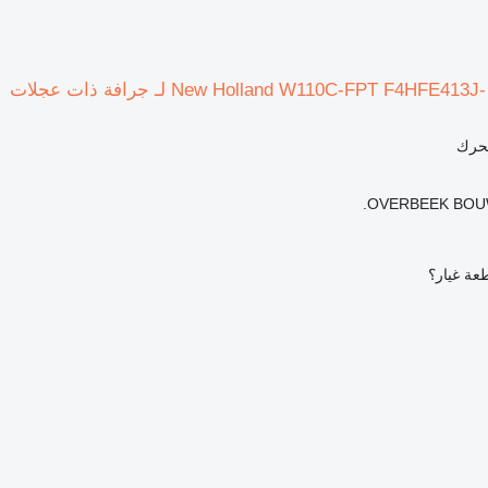
محرك
OVERBEEK BOUW
عة غيار؟