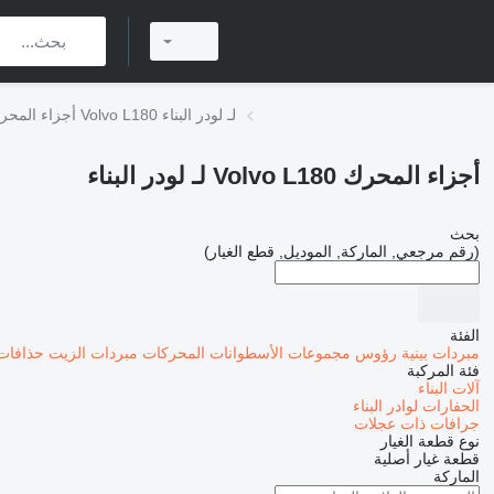
أجزاء المحرك Volvo L180 لـ لودر البناء
أجزاء المحرك Volvo L180 لـ لودر البناء
بحث
(رقم مرجعي, الماركة, الموديل, قطع الغيار)
الفئة
مبردات بينية
رؤوس مجموعات الأسطوانات
المحركات
مبردات الزيت
حذافات 
فئة المركبة
آلات البناء
الحفارات
لوادر البناء
جرافات ذات عجلات
نوع قطعة الغيار
قطعة غيار أصلية
الماركة