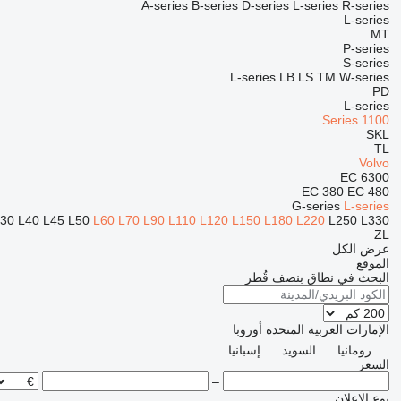
A-series
B-series
D-series
L-series
R-series
L-series
MT
P-series
S-series
L-series
LB
LS
TM
W-series
PD
L-series
1100 Series
SKL
TL
Volvo
EC
6300
EC 380
EC 480
G-series
L-series
L30
L40
L45
L50
L60
L70
L90
L110
L120
L150
L180
L220
L250
L330
ZL
عرض الكل
الموقع
البحث في نطاق بنصف قُطر
الإمارات العربية المتحدة
أوروبا
رومانيا
السويد
إسبانيا
السعر
–
نوع الإعلان