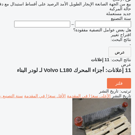
بيع
من الجهة الصانعة
الإيجار الطويل الأمد
الرصيد
على أقساط
استبدال مع دف
حالة المركبة
جديد
مستعملة
سنة التصنيع
–
هل بعض عوامل التصفية مفقودة؟
اقتراح تغيير
نتائج البحث:
-
عرض
نتائج البحث:
11 إعلانات
عرض
11 إعلانات:
أجزاء المحرك Volvo L180 لـ لودر البناء
فلتر
ترتيب
:
تاريخ النشر
تاريخ النشر
الأعلى سعرًا في المقدمة
الأقل سعرًا في المقدمة
سنة التصنيع -