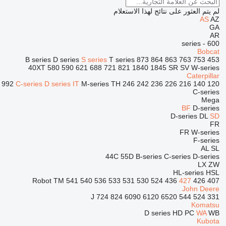
لم يتم العثور على نتائج لهذا الاستعلام
AS
AZ
GA
AR
600 - series
Bobcat
B series
D series
S series
T series
873
864
863
763
753
453
40XT
580
590
621
688
721
821
1840
1845
SR
SV
W-series
Caterpillar
992
C-series
D series
IT
M-series
TH
246
242
236
226
216
140
120
C-series
Mega
BF
D-series
D-series
DL
SD
FR
FR
W-series
F-series
AL
SL
44C
55D
B-series
C-series
D-series
LX
ZW
HL-series
HSL
Robot
TM
541
540
536
533
531
530
524
436
427
426
407
John Deere
724
824
6090
6120
6520
544 J
524
331
Komatsu
D series
HD
PC
WA
WB
Kubota