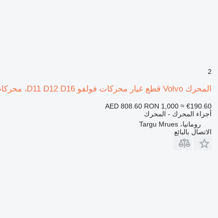
2
المحرك Volvo قطع غيار محركات فولفو D11 D12 D16، محركات آلات البناء، محرك محمل لـ جرافة ذات عجلات Volvo L120 L150 L180
AED 808.60
RON 1,000
≈ €190.60
أجزاء المحرك - المحرك
رومانيا، Targu Mrues
الاتصال بالبائع