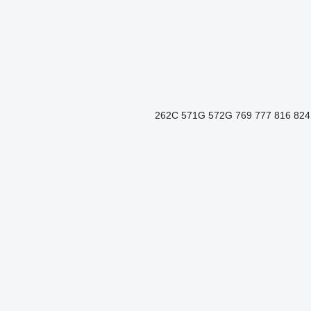
262C
571G
572G
769
777
816
824