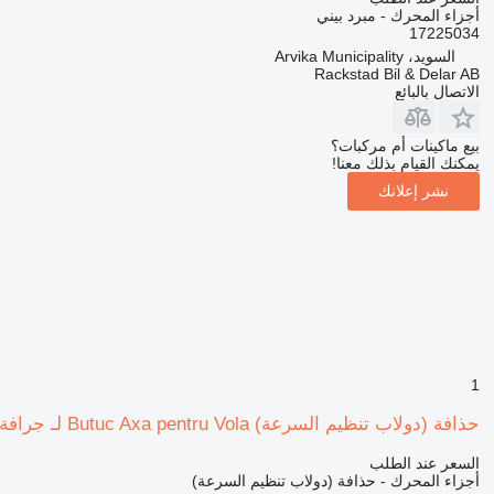
أجزاء المحرك - مبرد بيني
17225034
السويد، Arvika Municipality
Rackstad Bil & Delar AB
الاتصال بالبائع
بيع ماكينات أم مركبات؟
يمكنك القيام بذلك معنا!
نشر إعلانك
1
حذافة (دولاب تنظيم السرعة) Butuc Axa pentru Vola لـ جرافة ذات عجلات Volvo L90 L110 L120 L150 L180 L220
السعر عند الطلب
أجزاء المحرك - حذافة (دولاب تنظيم السرعة)