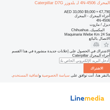
المحرك 4N-4506 لـ بلدوزر Caterpillar D7G
AED 33,050
$9,000
≈ €7,790
أجزاء المحرك - المحرك
4N-4506
ديزل / مازوت
المكسيك، Chihuahua
Maquinaria Wiebe Km 24 Sa
الاتصال بالبائع
الاشتراك في الحصول على إعلانات جديدة منشورة في هذا القسم
أجزاء المحرك
Caterpillar
الاشتراك
بالنقر هنا، أنت توافق على
سياسة الخصوصية
و
اتفاقية المستخدم
.