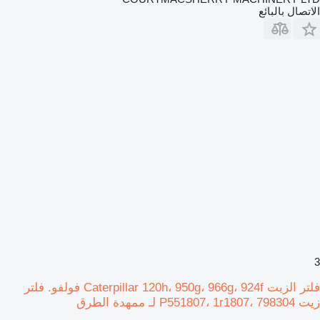
الاتصال بالبائع
3
فلتر الزيت Caterpillar 120h، 950g، 966g، 924f فولفو. فلتر
زيت P551807، 1r1807، 798304 لـ ممهدة الطرق