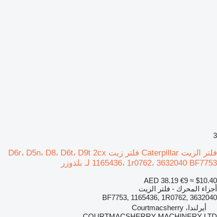
3
فلتر الزيت Caterpillar فلتر زيت D6r، D5n، D8، D6t، D9t 2cx
1165436، 1r0762، 3632040 BF7753 لـ بلدوزر
AED 38.19
€9
≈ $10.40
أجزاء المحرك - فلتر الزيت
BF7753, 1165436, 1R0762, 3632040
أيرلندا، Courtmacsherry
COURTMACSHERRY MACHINERY LTD