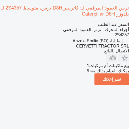
ترس العمود المرفقي لـ: كاتربيلر D8H ترس، متوسط 2S4357 لـ
بلدوزر Caterpillar D8H
السعر عند الطلب
أجزاء المحرك - ترس العمود المرفقي
2S4357
إيطاليا، Anzola Emilia (BO)
CERVETTI TRACTOR SRL
الاتصال بالبائع
بيع ماكينات أم مركبات؟
يمكنك القيام بذلك معنا!
نشر إعلانك