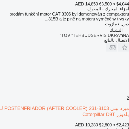
AED 14,850
€3,500
≈ $4,044
أجزاء المحرك - المحرك
prodám funkční motor CAT 3306 byl demontován z compaktoru
815B a je plně na motoru vyměněny trysky...
ديزل / مازوت
التشيك
TOV "TEHBUDSERVIS UKRAYiNA"
الاتصال بالبائع
2
مبرد بيني POSTENFRIADOR (AFTER COOLER) 231-8103 لـ
بلدوزر Caterpillar D9T
AED 10,280
$2,800
≈ €2,423