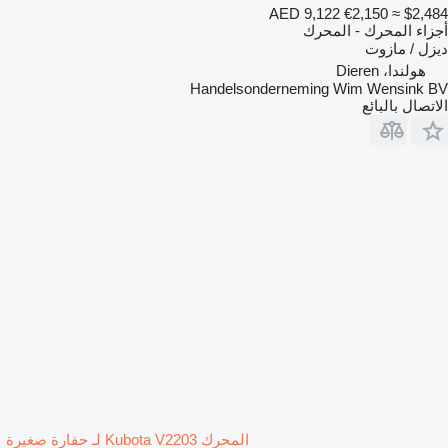
AED 9,122
€2,150
≈ $2,484
أجزاء المحرك - المحرك
ديزل / مازوت
هولندا، Dieren
Handelsonderneming Wim Wensink BV
الاتصال بالبائع
المحرك Kubota V2203 لـ حفارة صغيرة