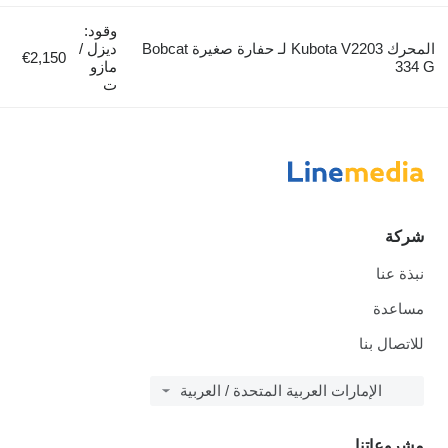
وقود:
المحرك Kubota V2203 لـ حفارة صغيرة Bobcat
ديزل /
€2,150
334 G
مازو
ت
شركة
نبذة عنا
مساعدة
للاتصال بنا
الإمارات العربية المتحدة / العربية
مشروعاتنا