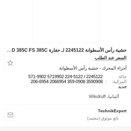
حشية رأس الأسطوانة 2245122 لـ حفارة Caterpillar 385C L 336F 365C L 385C L MH 374D L 374D 385C FS 385C
السعر عند الطلب
أجزاء المحرك - حشية رأس الأسطوانة
حالة
2245122 / 224-5122 5719902 571-9902
المركبة
3590908 359-0908 2066954 206-6954
جديد
ألمانيا، Wilsdruff
TechnikExpert