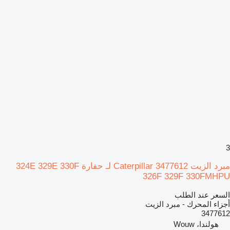
3
مبرد الزيت Caterpillar 3477612 لـ حفارة 324E 329E 330F
326F 329F 330FMHPU
السعر عند الطلب
أجزاء المحرك - مبرد الزيت
3477612
هولندا، Wouw