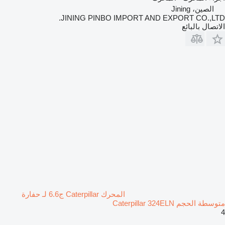
الصين، Jining
JINING PINBO IMPORT AND EXPORT CO.,LTD.
الاتصال بالبائع
المحرك Caterpillar ج6.6 لـ حفارة
متوسطة الحجم Caterpillar 324ELN
4