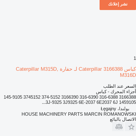
نشر إعلانك
1
كباس Caterpillar 3166388 لـ حفارة Caterpillar M315D,
M316D
السعر عند الطلب
أجزاء المحرك - كباس
3166388 316-6388 316-6390 3166390 374-5152 3745152 145-9105
1459105 3J-9325 3J9325 6E-2037 6E2037 6J...
بولندا، Łęgajny
HOUSE MACHINERY PARTS MARCIN ROMANOWSKI
الاتصال بالبائع