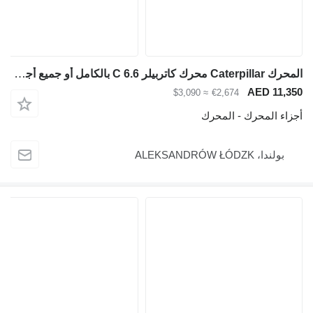
المحرك Caterpillar محرك كاتربيلر C 6.6 بالكامل أو جميع أجزاء هذا الطراز لـ حفارة
AED 11,35
≈ $3,090
€2,674
جزاء المحرك - المحرك
بولندا، ALEKSANDRÓW ŁÓDZK