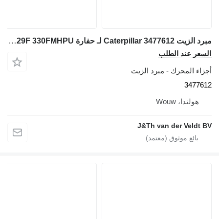
مبرد الزيت Caterpillar 3477612 لـ حفارة 324E 329E 330F 326F 329F 330FMHPU
لسعر عند الطلب
جزاء المحرك - مبرد الزيت
347761
هولندا، Wouw
J&Th van der Veldt B