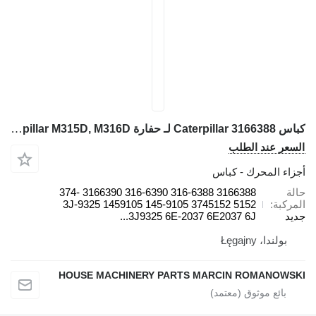
كباس Caterpillar 3166388 لـ حفارة Caterpillar M315D, M316D
لسعر عند الطلب
جزاء المحرك - كباس
الة
3166388 316-6388 316-6390 3166390 374-
لمركبة
5152 3745152 145-9105 1459105 3J-9325
ديد
3J9325 6E-2037 6E2037 6J...
بولندا، Łęgajny
HOUSE MACHINERY PARTS MARCIN ROMANOWSK