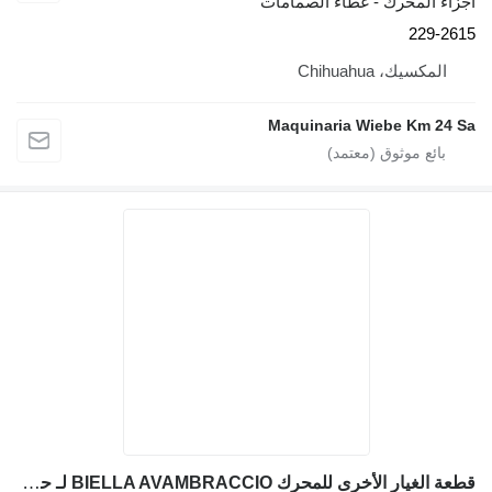
جزاء المحرك - غطاء الصمامات
229-261
المكسيك، Chihuahua
Maquinaria Wiebe Km 24 S
قطعة الغيار الأخرى للمحرك BIELLA AVAMBRACCIO لـ حفارة Caterpillar 315/317