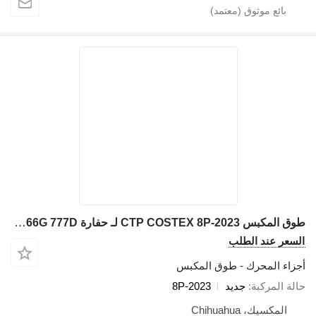
طوق المكبس CTP COSTEX 8P-2023 لـ حفارة Caterpillar 972K D6D D7H 98G 966G 777D
لسعر عند الطلب
جزاء المحرك - طوق المكبس
الة المركبة
جديد
8P-2023
المكسيك، Chihuahua