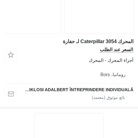
حرك Caterpillar 3054 لـ حفارة
لسعر عند الطلب
جزاء المحرك - المحرك
رومانيا، Borș
SZENTMIKLOSI ADALBERT ÎNTREPRINDERE INDIVIDUALĂ