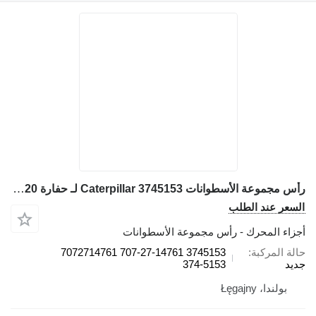
رأس مجموعة الأسطوانات Caterpillar 3745153 لـ حفارة Caterpillar M315D, M316D, M317D 2 M320
لسعر عند الطلب
جزاء المحرك - رأس مجموعة الأسطوانات
الة المركبة
3745153 707-27-14761 7072714761
ديد
374-5153
بولندا، Łęgajny