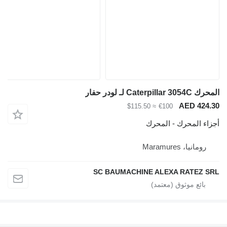
حرك Caterpillar 3054C لـ لودر حفار
AED 424.3
≈ $115.50
€100
جزاء المحرك - المحرك
رومانيا، Maramures
SC BAUMACHINE ALEXA RATEZ SR