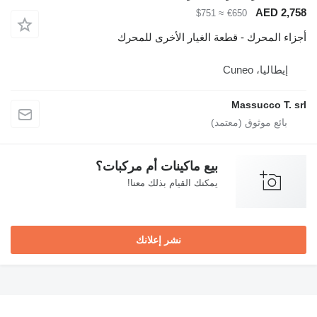
AED 2,75
≈ $751
€650
جزاء المحرك - قطعة الغيار الأخرى للمحرك
إيطاليا، Cuneo
Massucco T. sr
بيع ماكينات أم مركبات؟
يمكنك القيام بذلك معنا!
نشر إعلانك