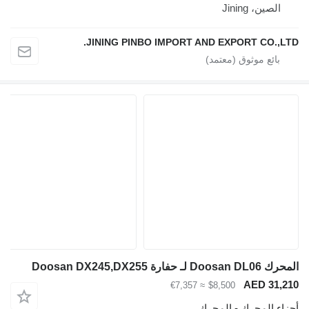
الصين، Jining
JINING PINBO IMPORT AND EXPORT CO.,LTD.
المحرك Doosan DL06 لـ حفارة Doosan DX245,DX255
AED 31,210
≈ €7,357
$8,500
أجزاء المحرك - المحرك