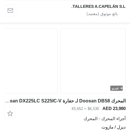
TALLERES A.CAPELÁN S.L.
فيديو
المحرك Doosan DB58 لـ حفارة Doosan DX225LC S225lC-V
AED 23,980
≈ €5,652
$6,530
أجزاء المحرك - المحرك
ديزل / مازوت