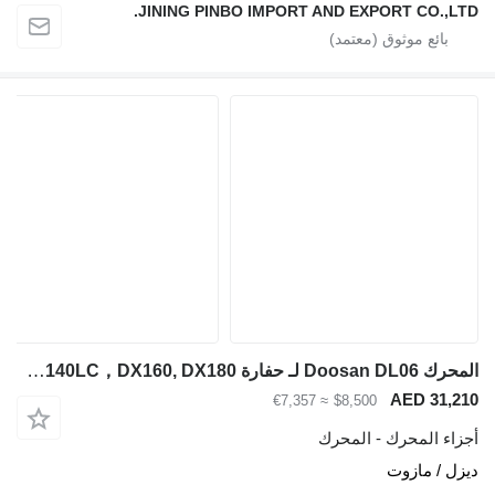
JINING PINBO IMPORT AND EXPORT CO.,LTD.
المحرك Doosan DL06 لـ حفارة Doosan DX140LC，DX160, DX180
AED 31,210
≈ €7,357
$8,500
أجزاء المحرك - المحرك
ديزل / مازوت