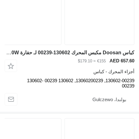
كباس Doosan مكبس المحرك 130602-00239 لـ حفارة Doosan DL200-3, DL200TC-3, DL220-3, DX150W
AED 657.60
≈ $179.10
€155
أجزاء المحرك - كباس
130602-00239, 13060200239, 130602 00239 130602-
00239
بولندا، Gulczewo