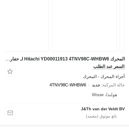
المحرك Hitachi YD00011913 4TNV98C-WHBW6 لـ حفارة صغيرة Hitachi ZX85US-6 ZX85USB-6
ر عند الطلب
ء المحرك - المحرك
المركبة
جديد
4TNV98C-WHBW6
ولندا، Wouw
J&Th van der Veld