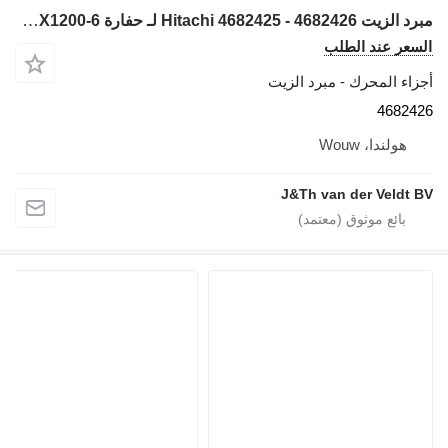
مبرد الزيت Hitachi 4682425 - 4682426 لـ حفارة Hitachi EX1200-6
ر عند الطلب
 المحرك - مبرد الزيت
468
ولندا، Wouw
J&Th van der Veld