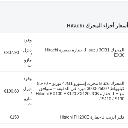
زاء المحرك Hitachi
وقود
:
المحرك Isuzu 3CB1 لـ حفارة صغيرة Hitachi
ديزل
€807.90
/
مازو
ت
وقود
المحرك Isuzu محرك إيسوزو 4JG1 توربو – 70-85
:
كيلوواط / 2500-3000 دورة في الدقيقة – متوافق
ديزل
€190.60
مع H لـ حفارة Hitachi EX100 EX120 ZX120 JCB
/
مازو
JS110 J
ت
ت لـ حفارة Hitachi FH200E
€150