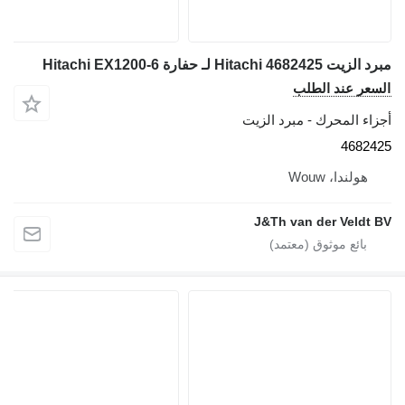
Hitachi لـ حفارة Hitachi EX1200-6
ر عند الطلب
 المحرك - مبرد الزيت
468
ولندا، Wouw
J&Th van der Veld