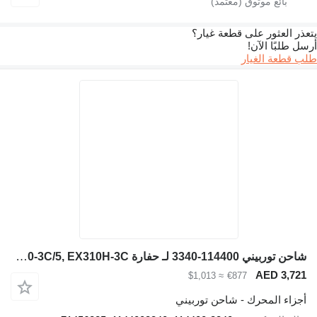
لعثور على قطعة غيار؟
بًا الآن!
عة الغيار
شاحن توربيني 114400-3340 لـ حفارة Hitachi EX300-3C EX300-3C/5, EX310H-3C
AED 3
≈ $1,013
€877
ء المحرك - شاحن توربيني