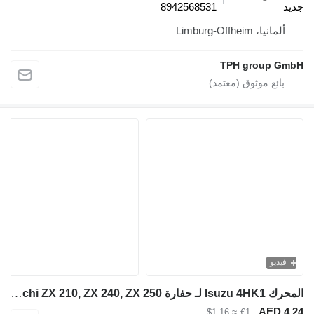
8942568531
لمانيا، Limburg-Offheim
TPH group 
يديو
المحرك Isuzu 4HK1 لـ حفارة Hitachi ZX 210, ZX 240, ZX 250
AED 
≈ $1.16
€1