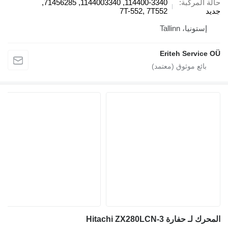
المركبة
114400-3340, 1144003340, 71456285,
7T-552, 7T552
ستونيا، Tallinn
Eriteh Servic
 حفارة Hitachi ZX280LCN-3