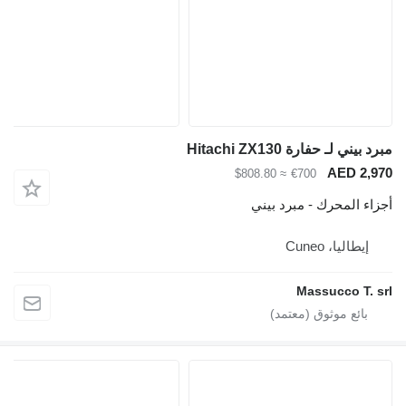
ي لـ حفارة Hitachi ZX130
AED 2
≈ $808.80
€700
 المحرك - مبرد بيني
يطاليا، Cuneo
Massucco T.