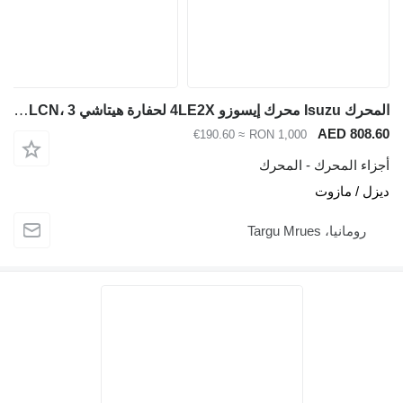
المحرك Isuzu محرك إيسوزو 4LE2X لحفارة هيتاشي ZX85USBLCN، 3 ثوانٍ لـ حفارة Hitachi ZX85USB 3 ZX85US 3 ZX80 ZX75
AED 80
≈ €190.60
RON 1,000
ء المحرك - المحرك
 / مازوت
ومانيا، Targu Mrues