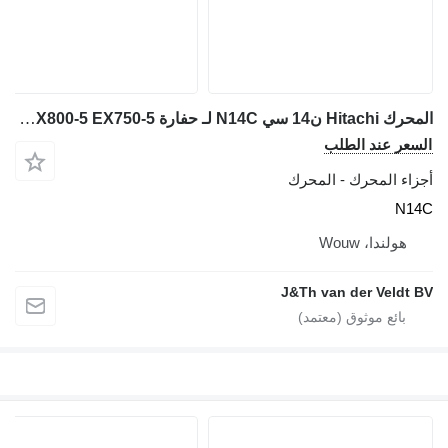
المحرك Hitachi ن14 سي N14C لـ حفارة Hitachi EX800-5 EX750-5
ر عند الطلب
ء المحرك - المحرك
N
ولندا، Wouw
J&Th van der Veld