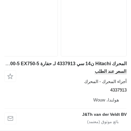
المحرك Hitachi ن14 سي 4337913 لـ حفارة Hitachi EX800-5 EX750-5
ر عند الطلب
ء المحرك - المحرك
433
ولندا، Wouw
J&Th van der Veld