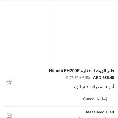
يت لـ حفارة Hitachi FH200E
AED 63
≈ $173.30
€150
 المحرك - فلتر الزيت
يطاليا، Cuneo
Massucco T.