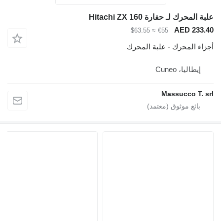
محرك لـ حفارة Hitachi ZX 160
AED 23
≈ $63.55
€55
ء المحرك - علبة المحرك
يطاليا، Cuneo
Massucco T.