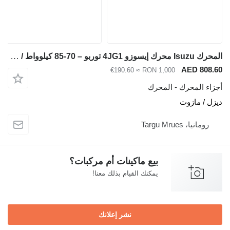
المحرك Isuzu محرك إيسوزو 4JG1 توربو – 70-85 كيلوواط / 2500-3000 دورة في الدقيقة – متوافق مع H لـ حفارة Hitachi EX100 EX120 ZX120 JCB JS110 JS130
AED 80
≈ €190.60
RON 1,000
ء المحرك - المحرك
 / مازوت
ومانيا، Targu Mrues
بيع ماكينات أم مركبات؟
يمكنك القيام بذلك معنا!
نشر إعلانك