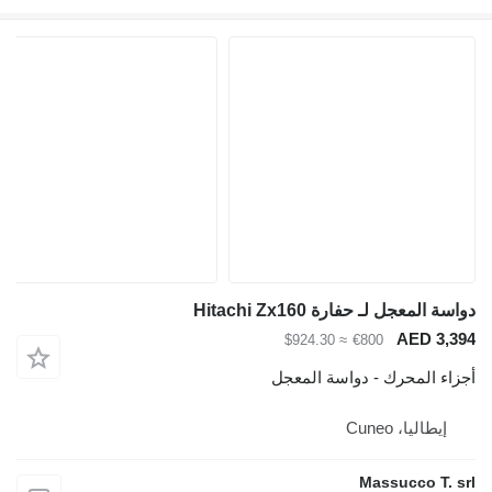
لمعجل لـ حفارة Hitachi Zx160
AED 3
≈ $924.30
€800
ء المحرك - دواسة المعجل
يطاليا، Cuneo
Massucco T.