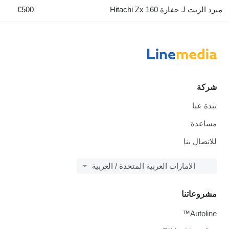
يت لـ حفارة Hitachi Zx 160
€500
كة
ة عنا
عدة
صال بنا
الإمارات العربية المتحدة / العربية
وعاتنا
Autol