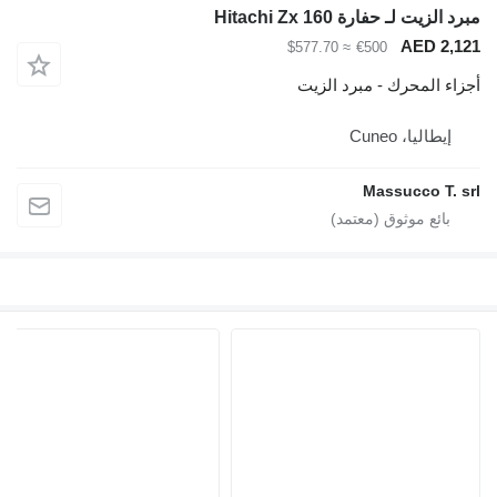
زيت لـ حفارة Hitachi Zx 160
AED 2
≈ $577.70
€500
 المحرك - مبرد الزيت
يطاليا، Cuneo
Massucco T.