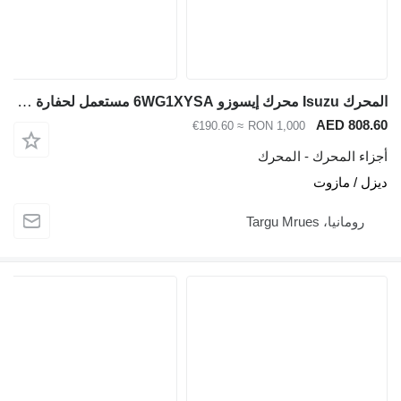
المحرك Isuzu محرك إيسوزو 6WG1XYSA مستعمل لحفارة هيتاشي ZX670 لـ حفارة Hitachi ZX670
AED 80
≈ €190.60
RON 1,000
ء المحرك - المحرك
 / مازوت
ومانيا، Targu Mrues