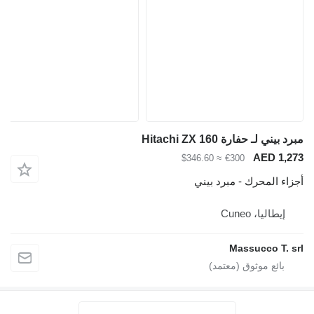
ي لـ حفارة Hitachi ZX 160
AED 1
≈ $346.60
€300
 المحرك - مبرد بيني
يطاليا، Cuneo
Massucco T.