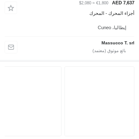
AED 7
≈ $2,080
€1,800
ء المحرك - المحرك
يطاليا، Cuneo
Massucco T.