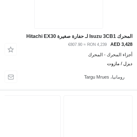
ارة صغيرة Hitachi EX30
AED 3
≈ €807.90
RON 4,239
ء المحرك - المحرك
 / مازوت
ومانيا، Targu Mrues