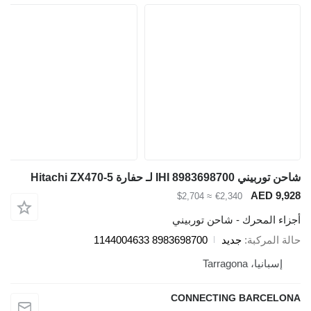
IHI 89836987 لـ حفارة Hitachi ZX470-5
AED 9
≈ $2,704
€2,340
ء المحرك - شاحن توربيني
المركبة
جديد
8983698700 1144004633
سبانيا، Tarragona
CONNECTING BARCEL