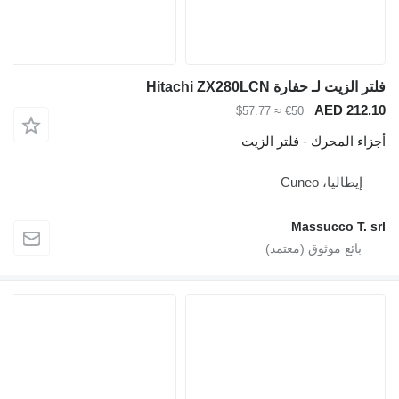
يت لـ حفارة Hitachi ZX280LCN
AED 21
≈ $57.77
€50
 المحرك - فلتر الزيت
يطاليا، Cuneo
Massucco T.