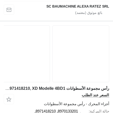
SC BAUMACHINE ALEXA RATEZ
رأس مجموعة الأسطوانات Isuzu 8942568531 Zylinderkopf 8970133201, 8971418210, XD Modelle 4BD1, لـ حفارة Hitachi EX100, EX100-2
ر عند الطلب
ء المحرك - رأس مجموعة الأسطوانات
المركبة
8970133201, 8971418210,