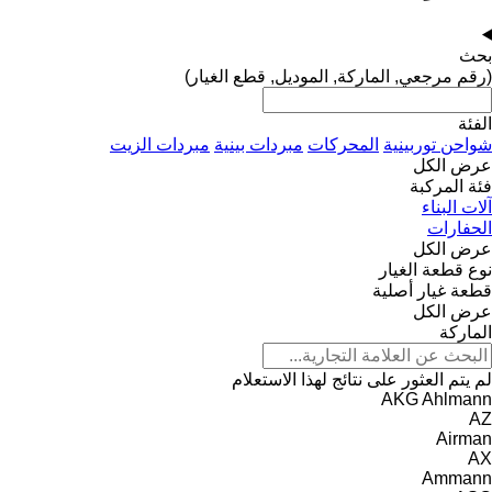
بحث
(رقم مرجعي, الماركة, الموديل, قطع الغيار)
الفئة
شواحن توربينية
المحركات
مبردات بينية
مبردات الزيت
عرض الكل
فئة المركبة
آلات البناء
الحفارات
عرض الكل
نوع قطعة الغيار
قطعة غيار أصلية
عرض الكل
الماركة
لم يتم العثور على نتائج لهذا الاستعلام
AKG
Ahlmann
AZ
Airman
AX
Ammann