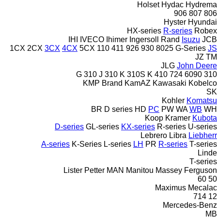
Holset
Hydac
Hydrema
906
807
806
Hyster
Hyundai
HX-series
R-series
Robex
IHI
IVECO
Ihimer
Ingersoll Rand
Isuzu
JCB
1CX
2CX
3CX
4CX
5CX
110
411
926
930
8025
G-Series
JS
JZ
TM
JLG
John Deere
310 J
310 K
310S K
410
724
6090
310 G
KMP Brand
KamAZ
Kawasaki
Kobelco
SK
Kohler
Komatsu
BR
D series
HD
PC
PW
WA
WB
WH
Koop
Kramer
Kubota
D-series
GL-series
KX-series
R-series
U-series
Lebrero
Libra
Liebherr
A-series
K-Series
L-series
LH
PR
R-series
T-series
Linde
T-series
Lister Petter
MAN
Manitou
Massey Ferguson
60
50
Maximus
Mecalac
714
12
Mercedes-Benz
MB