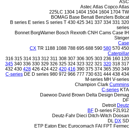
ASC
Astec
Atlas Copco
Atlas
225LC
1304
1404
1504
1604
1704
TW
BOMAG
Base
Benati
Benzlers
Bobcat
B series
E series
S series
T
430
425
341
337
334
331
320
series
Bonnet
BorgWarner
Bosch Rexroth
CNH
Cams
Case IH
Steiger
Case
CX
TR
1188
1088
788
695
688
590
580
570
450
Caterpillar
316
315
314
313
312
311
308
307
306
305
303
236
160
120
345
340
336
330
329
326
325
324
323
322
321
320
318
317
432
430
428
426
424
422
420
416
390
375
374
365
350
349
C-series
DE
D series
980
972
966
777
730
631
444
438
434
M-series
MH
V-series
Champion
Clark
Cummins
C-series
KTA
Daewoo
David Brown
Delta Design
Demag
DF
Detroit
Deutz
BF
D-series
F2L912
Deutz-Fahr
Dieci
Ditch-Witch
Doosan
DL
DX
SD
ETP
Eaton
Etec
Eurocomach
FAI
FPT
Fermec