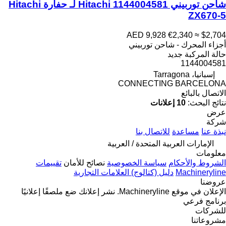
شاحن توربيني Hitachi 1144004581 لـ حفارة Hitachi
ZX670-5
AED 9,928
€2,340
≈ $2,704
أجزاء المحرك - شاحن توربيني
حالة المركبة
جديد
1144004581
إسبانيا، Tarragona
CONNECTING BARCELONA
الاتصال بالبائع
نتائج البحث:
10 إعلانات
عرض
شركة
نبذة عنا
مساعدة
للاتصال بنا
الإمارات العربية المتحدة / العربية
معلومات
الشروط والأحكام
سياسة الخصوصية
نصائح للأمان
تقييمات
Machineryline
دليل (كتالوج) العلامات التجارية
عروضنا
الإعلان في موقع Machineryline.
نشر إعلانك
ضع ملصقًا إعلانيًا
برنامج فرعي
للشركات
مشروعاتنا