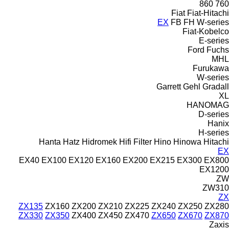
860
760
Fiat
Fiat-Hitachi
EX
FB
FH
W-series
Fiat-Kobelco
E-series
Ford
Fuchs
MHL
Furukawa
W-series
Garrett
Gehl
Gradall
XL
HANOMAG
D-series
Hanix
H-series
Hanta
Hatz
Hidromek
Hifi Filter
Hino
Hinowa
Hitachi
EX
EX40
EX100
EX120
EX160
EX200
EX215
EX300
EX800
EX1200
ZW
ZW310
ZX
ZX135
ZX160
ZX200
ZX210
ZX225
ZX240
ZX250
ZX280
ZX330
ZX350
ZX400
ZX450
ZX470
ZX650
ZX670
ZX870
Zaxis