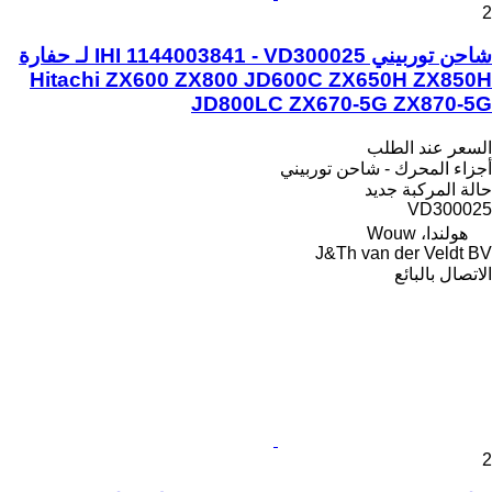
2
شاحن توربيني IHI 1144003841 - VD300025 لـ حفارة
Hitachi ZX600 ZX800 JD600C ZX650H ZX850H
JD800LC ZX670-5G ZX870-5G
السعر عند الطلب
أجزاء المحرك - شاحن توربيني
حالة المركبة
جديد
VD300025
هولندا، Wouw
J&Th van der Veldt BV
الاتصال بالبائع
2