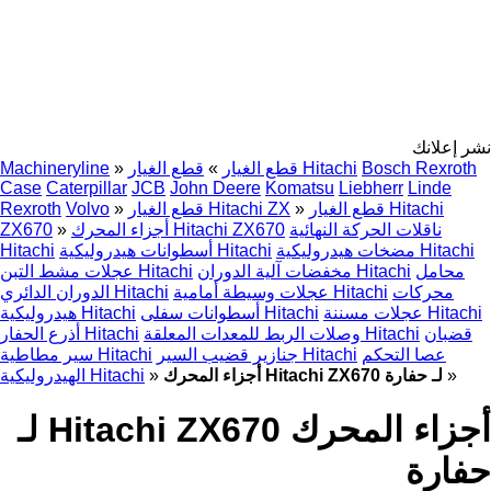
نشر إعلانك
Bosch Rexroth
قطع الغيار Hitachi
قطع الغيار
»
»
Machineryline
Case
Caterpillar
JCB
John Deere
Komatsu
Liebherr
Linde
قطع الغيار Hitachi
»
قطع الغيار Hitachi ZX
»
Volvo
Rexroth
ناقلات الحركة النهائية
أجزاء المحرك Hitachi ZX670
»
ZX670
مضخات هيدروليكية Hitachi
أسطوانات هيدروليكية Hitachi
Hitachi
محامل
مخفضات آلية الدوران Hitachi
عجلات مشط التبن Hitachi
محركات
عجلات وسيطة أمامية Hitachi
الدوران الدائري Hitachi
عجلات مسننة Hitachi
أسطوانات سفلى Hitachi
هيدروليكية Hitachi
قضبان
وصلات الربط للمعدات المعلقة Hitachi
أذرع الحفار Hitachi
عصا التحكم
جنازير قضيب السير Hitachi
سير مطاطية Hitachi
»
أجزاء المحرك Hitachi ZX670 لـ حفارة
»
الهيدروليكية Hitachi
أجزاء المحرك Hitachi ZX670 لـ
حفارة