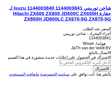
شاحن توربيني Isuzu 1144003840 1144003841 لـ
حفارة Hitachi ZX600 ZX800 JD600C ZX650H
ZX850H JD800LC ZX670-5G ZX870-5G
السعر عند الطلب
أجزاء المحرك - شاحن توربيني
1144003841
هولندا، Wouw
J&Th van der Veldt BV
الاتصال بالبائع
الاشتراك في الحصول على إعلانات جديدة منشورة في هذا القسم
الاشتراك
بالنقر هنا، أنت توافق على
سياسة الخصوصية
و
اتفاقية المستخدم
.