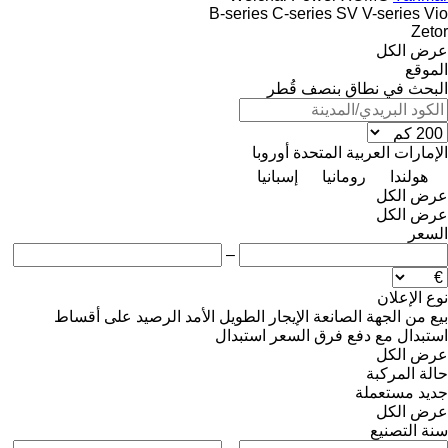
B-series
C-series
SV
V-series
Vio
Zetor
عرض الكل
الموقع
البحث في نطاق بنصف قُطر
الإمارات العربية المتحدة
أوروبا
هولندا
رومانيا
إسبانيا
عرض الكل
عرض الكل
السعر
–
نوع الإعلان
بيع
من الجهة الصانعة
الإيجار الطويل الأمد
الرصيد
على أقساط
استبدال مع دفع فرق السعر
استبدال
عرض الكل
حالة المركبة
جديد
مستعملة
عرض الكل
سنة التصنيع