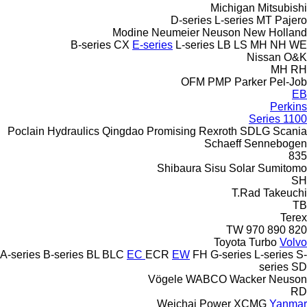
Michigan
Mitsubishi
D-series
L-series
MT
Pajero
Modine
Neumeier
Neuson
New Holland
B-series
CX
E-series
L-series
LB
LS
MH
NH
WE
Nissan
O&K
MH
RH
OFM
PMP
Parker
Pel-Job
EB
Perkins
1100 Series
Poclain Hydraulics
Qingdao Promising
Rexroth
SDLG
Scania
Schaeff
Sennebogen
835
Shibaura
Sisu
Solar
Sumitomo
SH
T.Rad
Takeuchi
TB
Terex
TW
970
890
820
Toyota
Turbo
Volvo
A-series
B-series
BL
BLC
EC
ECR
EW
FH
G-series
L-series
S-
series
SD
Vögele
WABCO
Wacker Neuson
RD
Weichai Power
XCMG
Yanmar