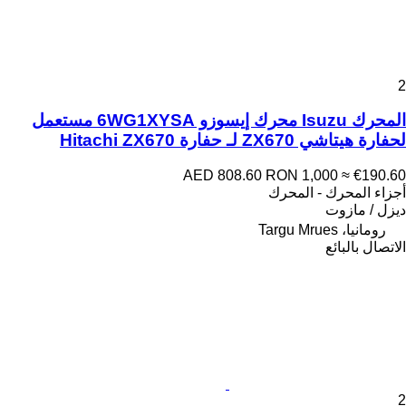
2
المحرك Isuzu محرك إيسوزو 6WG1XYSA مستعمل
لحفارة هيتاشي ZX670 لـ حفارة Hitachi ZX670
AED 808.60
RON 1,000
≈ €190.60
أجزاء المحرك - المحرك
ديزل / مازوت
رومانيا، Targu Mrues
الاتصال بالبائع
2