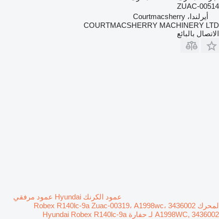
ZUAC-00514
أيرلندا، Courtmacsherry
COURTMACSHERRY MACHINERY LTD
الاتصال بالبائع
عمود الكرنك Hyundai عمود مرفقي
لمحرك Robex R140lc-9a Zuac-00319، A1998wc، 3436002
A1998WC, 3436002 لـ حفارة Hyundai Robex R140lc-9a