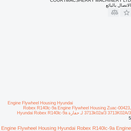
COURTMACSHERRY MACHINERY LTD
الاتصال بالبائع
Engine Flywheel Housing Hyundai
Robex R140lc-9a Engine Flywheel Housing Zuac-00423,
3713k02a/3 3713K02A/3 لـ حفارة Hyundai Robex R140lc-9a
5
Engine Flywheel Housing Hyundai Robex R140lc-9a Engine