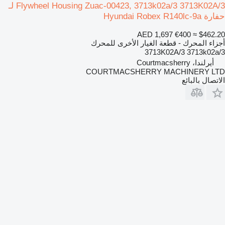
Flywheel Housing Zuac-00423, 3713k02a/3 3713K02A/3 لـ
حفارة Hyundai Robex R140lc-9a
AED 1,697
€400
≈ $462.20
أجزاء المحرك - قطعة الغيار الأخرى للمحرك
3713K02A/3 3713k02a/3
أيرلندا، Courtmacsherry
COURTMACSHERRY MACHINERY LTD
الاتصال بالبائع