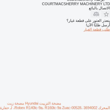
COURTMACSHERRY MACHINERY LTD
الاتصال بالبائع
يتعذر العثور على قطعة غيار؟
أرسل طلبًا الآن!
طلب قطعة الغيار
مضخة التزييت Hyundai مضخة زيت
المحرك Robex R140lc-9a، R160lc-9a Zuac-00528، 3694002، لـ حفارة