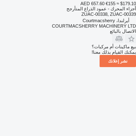
AED 657.60
€155
≈ $179.10
أجزاء المحرك - عمود الذراع المتأرجح
ZUAC-00338, ZUAC-00339
أيرلندا، Courtmacsherry
COURTMACSHERRY MACHINERY LTD
الاتصال بالبائع
بيع ماكينات أم مركبات؟
يمكنك القيام بذلك معنا!
نشر إعلانك