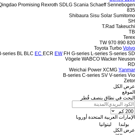
Qingdao Promising
Rexroth
SDLG
Scania
Schaeff
Sennebogen
835
Shibaura
Sisu
Solar
Sumitomo
SH
T.Rad
Takeuchi
TB
Terex
TW
970
890
820
Toyota
Turbo
Volvo
B-series
BL
BLC
EC
ECR
EW
FH
G-series
L-series
S-series
SD
Vögele
WABCO
Wacker Neuson
RD
Weichai Power
XCMG
Yanmar
B-series
C-series
SV
V-series
Vio
Zetor
عرض الكل
الموقع
البحث في نطاق بنصف قُطر
الإمارات العربية المتحدة
أوروبا
بولندا
ليتوانيا
عرض الكل