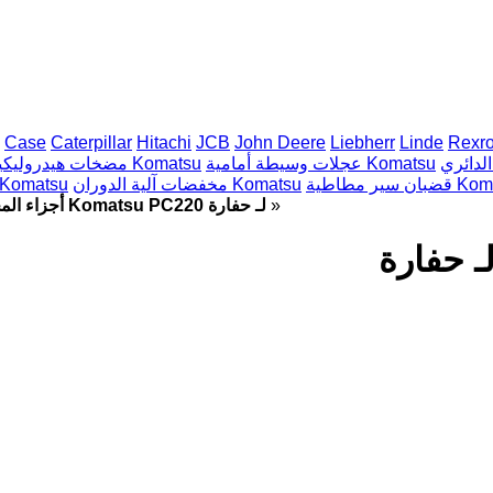
Case
Caterpillar
Hitachi
JCB
John Deere
Liebherr
Linde
Rexro
عجلات وسيطة أمامية Komatsu
مضخات هيدروليكية Komatsu
طاطية Komatsu
مخفضات آلية الدوران Komatsu
أسطوانات سفلى omatsu
»
أجزاء المحرك Komatsu PC220 لـ حفارة