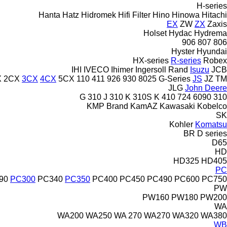
H-series
Hanta
Hatz
Hidromek
Hifi Filter
Hino
Hinowa
Hitachi
EX
ZW
ZX
Zaxis
Holset
Hydac
Hydrema
906
807
806
Hyster
Hyundai
HX-series
R-series
Robex
IHI
IVECO
Ihimer
Ingersoll Rand
Isuzu
JCB
X
2CX
3CX
4CX
5CX
110
411
926
930
8025
G-Series
JS
JZ
TM
JLG
John Deere
310 J
310 K
310S K
410
724
6090
310 G
KMP Brand
KamAZ
Kawasaki
Kobelco
SK
Kohler
Komatsu
BR
D series
D65
HD
HD325
HD405
PC
90
PC300
PC340
PC350
PC400
PC450
PC490
PC600
PC750
PW
PW160
PW180
PW200
WA
WA200
WA250
WA 270
WA270
WA320
WA380
WB