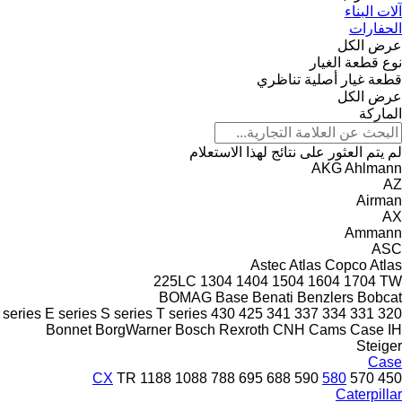
آلات البناء
الحفارات
عرض الكل
نوع قطعة الغيار
قطعة غيار أصلية
تناظري
عرض الكل
الماركة
لم يتم العثور على نتائج لهذا الاستعلام
AKG
Ahlmann
AZ
Airman
AX
Ammann
ASC
Astec
Atlas Copco
Atlas
225LC
1304
1404
1504
1604
1704
TW
BOMAG
Base
Benati
Benzlers
Bobcat
 series
E series
S series
T series
430
425
341
337
334
331
320
Bonnet
BorgWarner
Bosch Rexroth
CNH
Cams
Case IH
Steiger
Case
CX
TR
1188
1088
788
695
688
590
580
570
450
Caterpillar