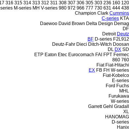
17
316
315
314
313
312
311
308
307
306
305
303
236
160
120
series
M-series
MH
V-series
980
972
966
777
730
631
444
438
Champion
Clark
Cummins
C-series
KTA
Daewoo
David Brown
Delta Design
Demag
DF
Detroit
Deutz
BF
D-series
F2L912
Deutz-Fahr
Dieci
Ditch-Witch
Doosan
DL
DX
SD
ETP
Eaton
Etec
Eurocomach
FAI
FPT
Fermec
860
760
Fiat
Fiat-Hitachi
EX
FB
FH
W-series
Fiat-Kobelco
E-series
Ford
Fuchs
MHL
Furukawa
W-series
Garrett
Gehl
Gradall
XL
HANOMAG
D-series
Hanix