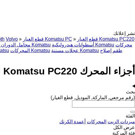
نشر إعلانك
قطع الغيار Komatsu PC220
»
قطع الغيار Komatsu PC
»
Volvo
th
محركات
أسطوانات هيدروليكية Komatsu
محامل الدوران الدائري Komatsu
طقم إصلاح
عجلات مسننة Komatsu
المحركات Komatsu
قضبان سير م
أجزاء المحرك Komatsu PC220 لـ حفارة
بحث
(رقم مرجعي, الماركة, الموديل, قطع الغيار)
الفئة
مبردات الزيت
المحركات
أعمدة الكرنك
عرض الكل
فئة المركبة