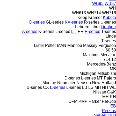
WB93
WB97
WH
WH613
WH714
WH716
Koop
Kramer
Kubota
D-series
GL-series
KX-series
R-series
U-series
Lebrero
Libra
Liebherr
A-series
K-Series
L-series
LH
PR
R-series
T-series
Linde
T-series
Lister Petter
MAN
Manitou
Massey Ferguson
60
50
Maximus
Mecalac
714
12
Mercedes-Benz
MB
Michigan
Mitsubishi
D-series
L-series
MT
Pajero
Modine
Neumeier
Neuson
New Holland
B-series
CX
E-series
L-series
LB
LS
MH
NH
WE
Nissan
O&K
MH
RH
OFM
PMP
Parker
Pel-Job
EB
Perkins
1100 Series