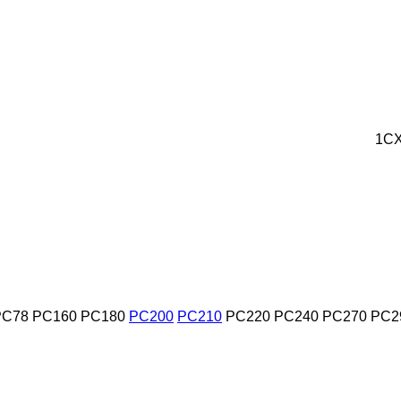
1C
PC78
PC160
PC180
PC200
PC210
PC220
PC240
PC270
PC2