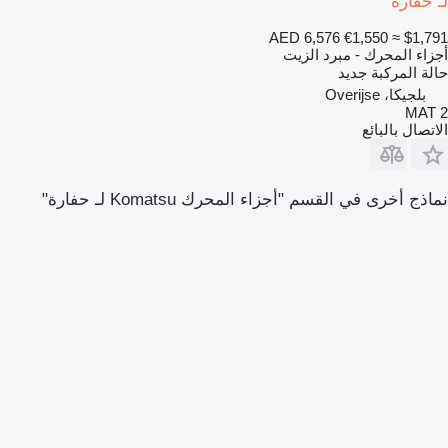
لـ حفارة
AED 6,576
€1,550
≈ $1,791
أجزاء المحرك - مبرد الزيت
حالة المركبة
جديد
بلجيكا، Overijse
2 MAT
الاتصال بالبائع
نماذج أخرى في القسم "أجزاء المحرك Komatsu لـ حفارة"