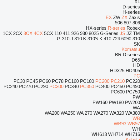
XL
D-series
H-series
EX
ZW
ZX
Zaxis
906
807
806
HX-series
R-series
Robex
1CX
2CX
3CX
4CX
5CX
110
411
926
930
8025
G-Series
JS
JZ
TM
310 J
310 K
310S K
410
724
6090
310 G
SK
Komatsu
BR
D series
D65
HD
HD325
HD405
PC
PC30
PC45
PC60
PC78
PC160
PC180
PC200
PC210
PC220
PC240
PC270
PC290
PC300
PC340
PC350
PC400
PC450
PC490
PC600
PC750
PW
PW160
PW180
PW200
WA
WA200
WA250
WA 270
WA270
WA320
WA380
WB
WB93
WB97
WH
WH613
WH714
WH716
Kubota