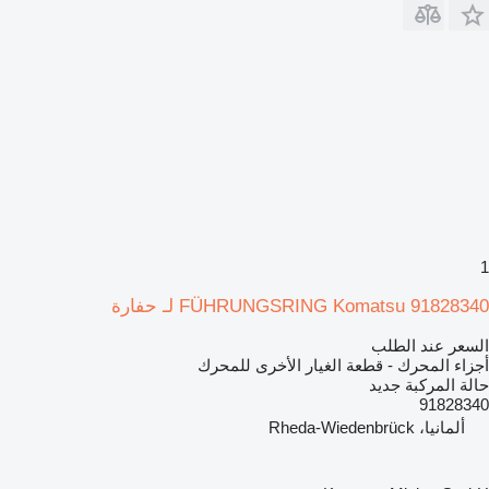
1
FÜHRUNGSRING Komatsu 91828340 لـ حفارة
السعر عند الطلب
أجزاء المحرك - قطعة الغيار الأخرى للمحرك
حالة المركبة
جديد
91828340
ألمانيا، Rheda-Wiedenbrück