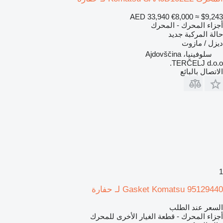
AED 33,940
€8,000
≈ $9,243
أجزاء المحرك - المحرك
حالة المركبة
جديد
ديزل / مازوت
سلوفينيا، Ajdovščina
TERČELJ d.o.o.
الاتصال بالبائع
1
Gasket Komatsu 95129440 لـ حفارة
السعر عند الطلب
أجزاء المحرك - قطعة الغيار الأخرى للمحرك