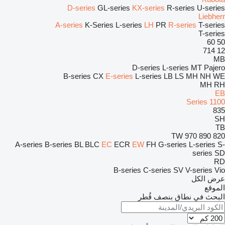
D-series
GL-series
KX-series
R-series
U-series
Liebherr
A-series
K-Series
L-series
LH
PR
R-series
T-series
T-series
60
50
714
12
MB
D-series
L-series
MT
Pajero
B-series
CX
E-series
L-series
LB
LS
MH
NH
WE
MH
RH
EB
1100 Series
835
SH
TB
TW
970
890
820
A-series
B-series
BL
BLC
EC
ECR
EW
FH
G-series
L-series
S-
series
SD
RD
B-series
C-series
SV
V-series
Vio
عرض الكل
الموقع
البحث في نطاق بنصف قُطر