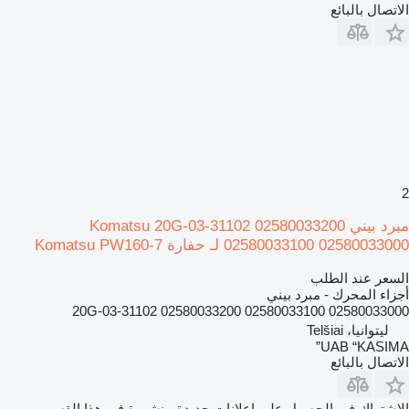
الاتصال بالبائع
2
مبرد بيني Komatsu 20G-03-31102 02580033200
02580033100 02580033000 لـ حفارة Komatsu PW160-7
السعر عند الطلب
أجزاء المحرك - مبرد بيني
20G-03-31102 02580033200 02580033100 02580033000
ليتوانيا، Telšiai
UAB “KASIMA”
الاتصال بالبائع
الاشتراك في الحصول على إعلانات جديدة منشورة في هذا القسم