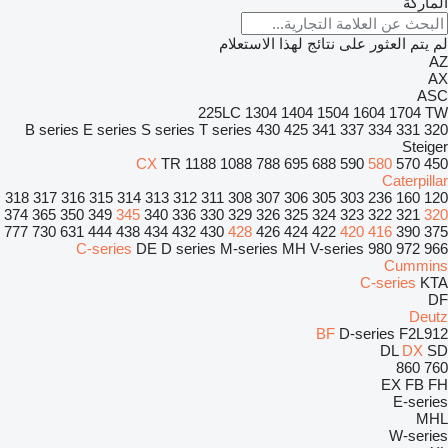
الماركة
لم يتم العثور على نتائج لهذا الاستعلام
AZ
AX
ASC
225LC
1304
1404
1504
1604
1704
TW
B series
E series
S series
T series
430
425
341
337
334
331
320
Steiger
CX
TR
1188
1088
788
695
688
590
580
570
450
Caterpillar
318
317
316
315
314
313
312
311
308
307
306
305
303
236
160
120
374
365
350
349
345
340
336
330
329
326
325
324
323
322
321
320
777
730
631
444
438
434
432
430
428
426
424
422
420
416
390
375
C-series
DE
D series
M-series
MH
V-series
980
972
966
Cummins
C-series
KTA
DF
Deutz
BF
D-series
F2L912
DL
DX
SD
860
760
EX
FB
FH
E-series
MHL
W-series