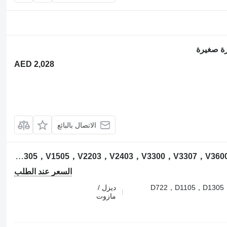
AED 2,028
الاتصال بالبائع
المحرك Kubota د902 D722，D1105，D1305，V1505，V2203，V2403，V3300，V3307，V3600，V3800，D1305 لـ حفارة Kubota
السعر عند الطلب
D722，D1105，D1305
ديزل /
مازوت