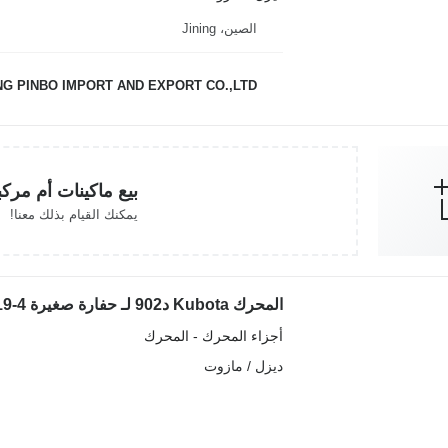
الصين، Jining
NG PINBO IMPORT AND EXPORT CO.,LTD.
بيع ماكينات أم مرك
يمكنك القيام بذلك معنا!
المحرك Kubota د902 لـ حفارة صغيرة Kubota KX018-4 KX019-4
أجزاء المحرك - المحرك
ديزل / مازوت