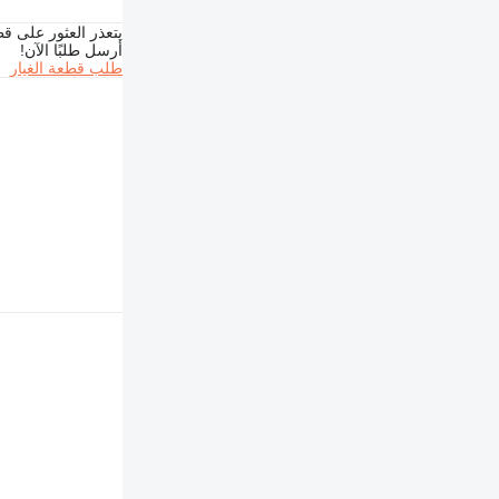
E-series
M-series
يتعذر العثور على قط
أرسل طلبًا الآن!
MH
طلب قطعة الغيار
V-series