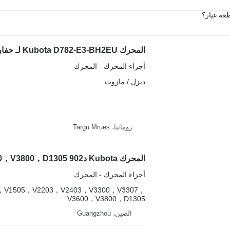
عة غيار؟
المحرك Kubota D782-E3-BH2EU لـ حفارة صغيرة
أجزاء المحرك - المحرك
ديزل / مازوت
رومانيا، Targu Mrues
أجزاء المحرك - المحرك
，V1505，V2203，V2403，V3300，V3307，
V3600，V3800，D1305
الصين، Guangzhou