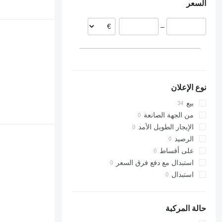
السعر
322
323
–
324
325
326
329
330
نوع الإعلان
336
340
بيع
345
من الجهة الصانعة
349
الإيجار الطويل الأمد
350
الرصيد
365
على أقساط
374
استبدال مع دفع فرق السعر
375
استبدال
390
416
420
حالة المركبة
422