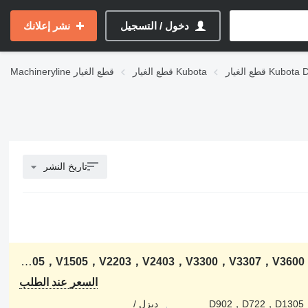
دخول / التسجيل
نشر إعلانك
Kubota D-serie
قطع الغيار Kubota
قطع الغيار
Machineryline
تاريخ النشر
المحرك Kubota د1105 D902，D722，D1305，V1505，V2203，V2403，V3300，V3307，V3600，V3800，D1305 لـ حفارة Kubota
السعر عند الطلب
D902，D722，D1305
ديزل /