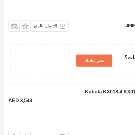
JINI
الاتصال بالبائع
بات؟
نشر إعلانك
AED 3,543