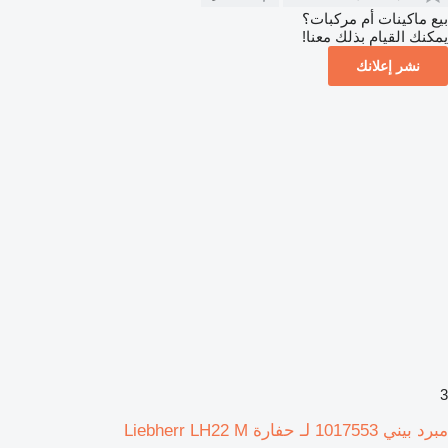
بيع ماكينات أم مركبات؟
يمكنك القيام بذلك معنا!
نشر إعلانك
3
مبرد بيني 1017553 لـ حفارة Liebherr LH22 M