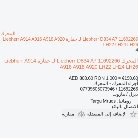
المحرك
Liebherr D834 A7 11692266 لـ حفارة Liebherr A914 A916 A918 A920
LH22 LH24 LH26
4
المحرك Liebherr D834 A7 11692266 لـ حفارة Liebherr A914
A916 A918 A920 LH22 LH24 LH26
AED 808.60
RON 1,000
≈ €190.60
أجزاء المحرك - المحرك
11692266 / 07739605073946
ديزل / مازوت
رومانيا، Targu Mrues
الاتصال بالبائع
الإضافة إلى المفضلة
مقارنة