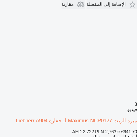
الإضافة إلى المفضلة
مقارنة
3
فيديو
مبرد الزيت Maximus NCP0127 لـ حفارة Liebherr A904
AED 2,722
PLN 2,763
≈ €641.70
أجزاء المحرك - مبرد الزيت