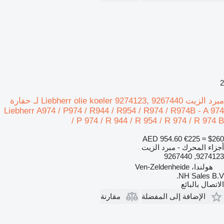
2
مبرد الزيت Liebherr olie koeler 9274123, 9267440 لـ حفارة
Liebherr A974 / P974 / R944 / R954 / R974 / R974B - A 974
/ P 974 / R 944 / R 954 / R 974 / R 974 B
AED 954.60
€225
≈ $260
أجزاء المحرك - مبرد الزيت
9274123, 9267440
هولندا، Ven-Zeldenheide
NH Sales B.V.
الاتصال بالبائع
الإضافة إلى المفضلة
مقارنة