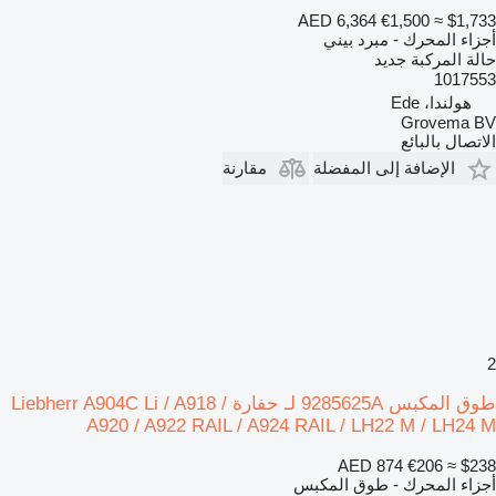
AED 6,364
€1,500
≈ $1,733
أجزاء المحرك - مبرد بيني
حالة المركبة
جديد
1017553
هولندا، Ede
Grovema BV
الاتصال بالبائع
الإضافة إلى المفضلة
مقارنة
2
طوق المكبس 9285625A لـ حفارة Liebherr A904C Li / A918 /
A920 / A922 RAIL / A924 RAIL / LH22 M / LH24 M
AED 874
€206
≈ $238
أجزاء المحرك - طوق المكبس