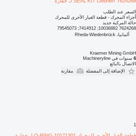
SEAL KIT Liebherr 7624268 لـ حفارة
السعر عند الطلب
أجزاء المحرك - قطعة الغيار الأخرى للمحرك
حالة المركبة
جديد
7624268 10036882; 7414912; 79545073
ألمانيا، Rheda-Wiedenbrück
Kraemer Mining GmbH
6
سنوات في Machineryline
الاتصال بالبائع
الإضافة إلى المفضلة
مقارنة
1
قطعة الغيار الأخرى للمحرك O-RING 10171301 لـ حفارة