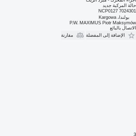
حالة المركبة
جديد
NCP0127 7024301
بولندا، Kargowa
P.W. MAXIMUS Piotr Maksymów
الاتصال بالبائع
الإضافة إلى المفضلة
مقارنة
3