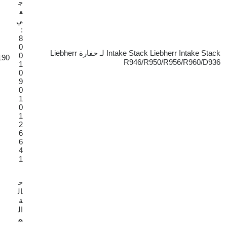
ج
ع
ي
:
8
0
Intake Stack Liebherr Intake Stack لـ حفارة Liebherr
0
€190
R946/R950/R95
1
0
9
0
1
0
1
2
6
6
4
1
ح
ال
ة
ال
م