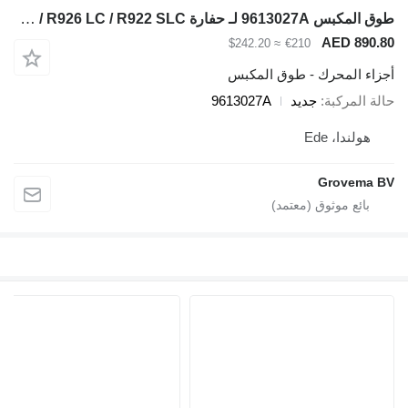
طوق المكبس 9613027A لـ حفارة Liebherr R946 LC / R946 LC-V / R946 NLC / R922 LC / R926 LC / R922 SLC
≈ $242.20
€210
 - طوق المكبس
جديد
9613027A