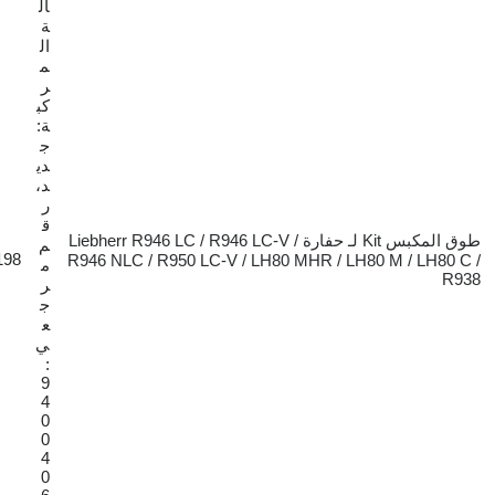
ال
ة
ال
م
ر
كب
ة:
ج
دي
د،
ر
ق
طوق المكبس Kit لـ حفارة Liebherr R946 LC / R946 LC-V /
م
€198
R946 NLC / R950 LC-V / LH80 MHR / LH80 
م
ر
ج
ع
ي
:
9
4
0
0
4
0