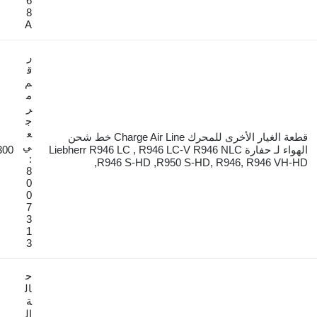
6
8
A
ر
ق
م
م
ر
ج
ع
قطعة الغيار الأخرى للمحرك Charge Air Line خط شحن
ي
الهواء لـ حفارة Liebherr R946 LC , R946 LC-V R946 NLC
€300
:
,R946 S-HD ,R950 S-HD, R946,
8
0
0
7
3
1
3
ح
ال
ة
ال