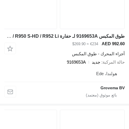
طوق المكبس 9169653A لـ حفارة Liebherr R946 LC / R946 LC-V / R946 NLC / R950 LC-V / R950 S-HD / R952 Li
≈ $269.90
€234
 - طوق المكبس
جديد
9169653A