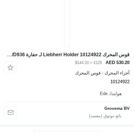
قوس المحرك Liebherr Holder 10124922 لـ حفارة Liebherr LH60 C/LH60 CHR/LH60 M/LH60 MHR/LH60 MT/LH80 C/LH80 M/LH80 MHR/L566/L576/L580/R946/R950/R956/R960/R976/D936
≈ $144.20
€125
 - قوس المحرك