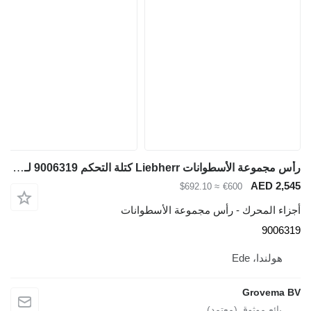
رأس مجموعة الأسطوانات Liebherr كتلة التحكم 9006319 لـ حفارة Liebherr R946 LC / R946 LC-V / R946 NLC / R936 LC / R936
≈ $692.10
€600
 - رأس مجموعة الأسطوانات