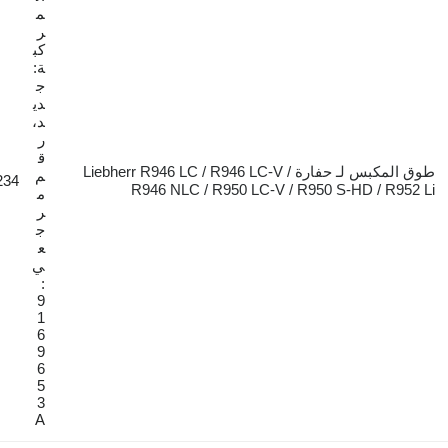
م
ر
كب
ة:
ج
دي
د،
ر
ق
طوق المكبس لـ حفارة Liebherr R946 LC / R946 LC-V /
م
€234
R946 NLC / R950 LC-V / R950 S-
م
ر
ج
ع
ي
:
9
1
6
9
6
5
3
A