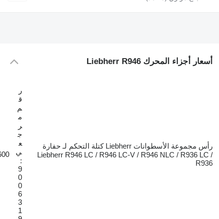
Liebherr R946
ر
ق
م
م
ر
ج
ع
رأس مجموعة الأسطوانات Liebherr كتلة التحكم لـ حفارة
ي
€600
Liebherr R946 LC / R946 LC-V / R946 NLC
:
9
0
0
6
3
1
9