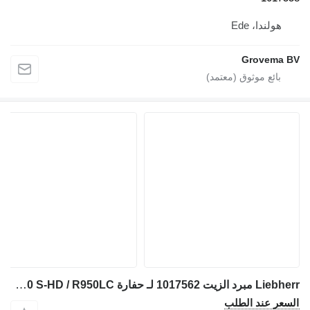
Liebherr مبرد الزيت 1017562 لـ حفارة Liebherr R946 LC / R946 LC-V / R946 NLC / R950 / R950 LC-V / R950 S-HD / R950LC
طلب