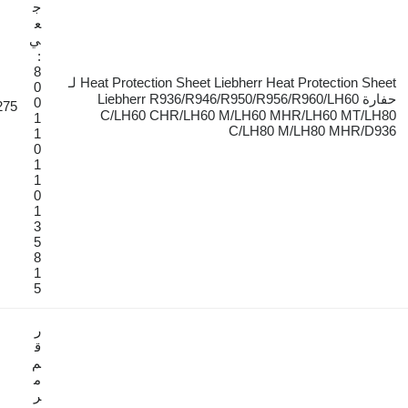
ج
ع
ي
:
8
Heat Protection Sheet Liebherr Heat Protection Sheet لـ
0
Liebherr R936/R946/R950/R956/R960/LH6
0
€275
C/LH60 CHR/LH60 M/LH60 MHR/L
1
C/LH80 M/LH
1
0
1
1
0
1
3
5
8
1
5
ر
ق
م
م
ر