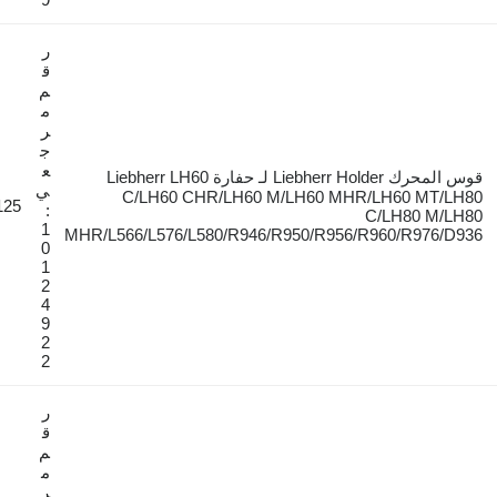
ر
ق
م
م
ر
ج
ع
قوس المحرك Liebherr Holder لـ حفارة Liebherr LH60
ي
C/LH60 CHR/LH60 M/LH60 MHR/L
€125
:
C/
1
MHR/L566/L576/L580/R946/R950/R956/R96
0
1
2
4
9
2
2
ر
ق
م
م
ر