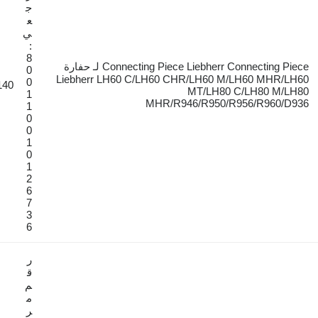
ج
ع
ي
:
8
Connecting Piece Liebherr Connecting Piece لـ حفارة
0
Liebherr LH60 C/LH60 CHR/LH60 M/LH
0
€140
MT/LH80 C/
1
MHR/R946/R950/R95
1
0
0
1
0
1
2
6
7
3
6
ر
ق
م
م
ر