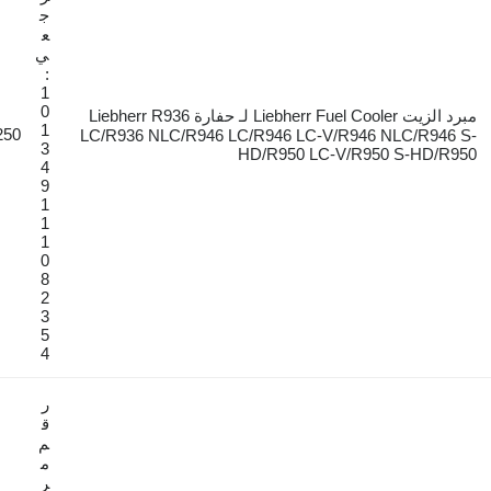
ج
ع
ي
:
1
0
مبرد الزيت Liebherr Fuel Cooler لـ حفارة Liebherr R936
1
€250
LC/R936 NLC/R946 LC/R946 LC-V/R946 
3
HD/R950 LC-V/R95
4
9
1
1
1
0
8
2
3
5
4
ر
ق
م
م
ر