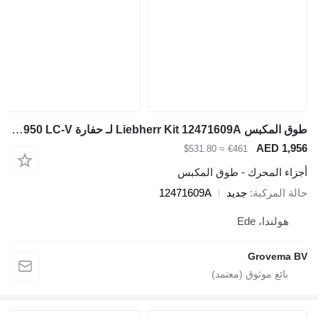
طوق المكبس Liebherr Kit 12471609A لـ حفارة Liebherr R946 LC / R946 LC-V / R946 NLC / R950 LC-V
≈ $531.80
€461
 - طوق المكبس
جديد
12471609A