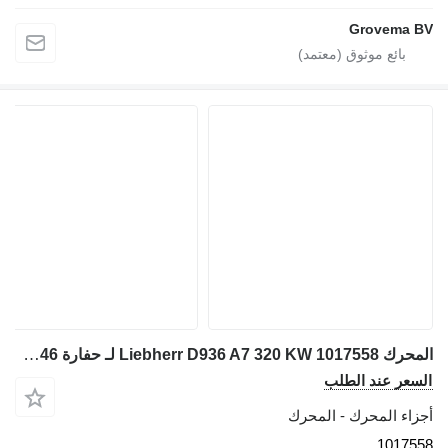
المحرك Liebherr D936 A7 320 KW 1017558 لـ حفارة Liebherr R946 LC / R946 NLC / R946 S-HD / R946
طلب
 - المحرك