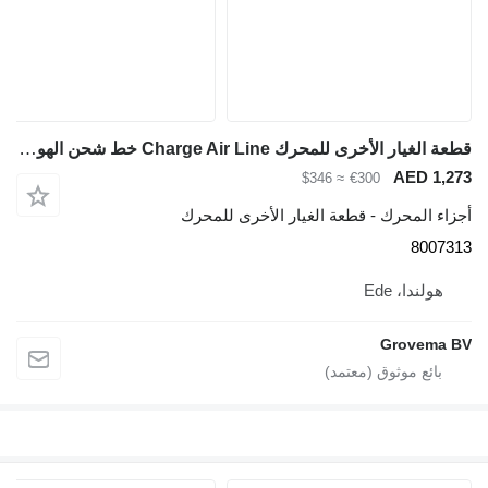
قطعة الغيار الأخرى للمحرك Charge Air Line خط شحن الهواء 8007313 لـ حفارة Liebherr R946 LC , R946 LC-V R946 NLC ,R946 S-HD ,R950 S-HD, R946, R946 VH-HD
≈ $346
€300
- قطعة الغيار الأخرى للمحرك