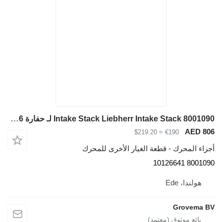
Intake Stack Liebherr Intake Stack 8001090 لـ حفارة Liebherr R946/R950/R956/R960/D936
≈ $219.20
€1
- قطعة الغيار الأخرى للمحرك