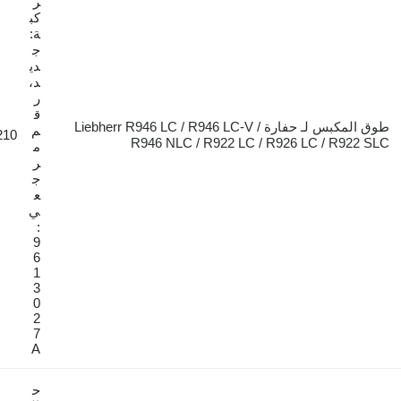
ر
كب
ة:
ج
دي
د،
ر
ق
طوق المكبس لـ حفارة Liebherr R946 LC / R946 LC-V /
م
€210
R946 NLC / R922 LC / R926 L
م
ر
ج
ع
ي
:
9
6
1
3
0
2
7
A
ح