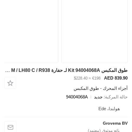
طوق المكبس Kit 94004068A لـ حفارة Liebherr R946 LC / R946 LC-V / R946 NLC / R950 LC-V / LH80 MHR / LH80 M / LH80 C / R938
≈ $228.40
€198
 - طوق المكبس
جديد
94004068A