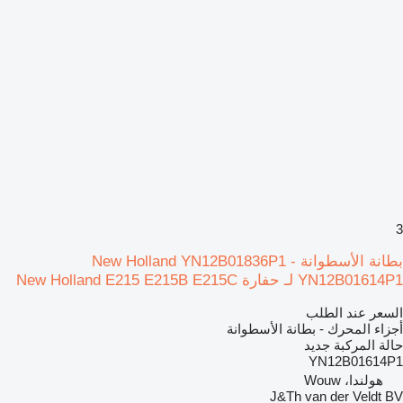
3
بطانة الأسطوانة New Holland YN12B01836P1 -
YN12B01614P1 لـ حفارة New Holland E215 E215B E215C
السعر عند الطلب
أجزاء المحرك - بطانة الأسطوانة
حالة المركبة
جديد
YN12B01614P1
هولندا، Wouw
J&Th van der Veldt BV