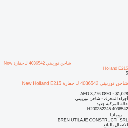
شاحن توربيني 4036542 لـ حفارة New
Holland E215
5
شاحن توربيني 4036542 لـ حفارة New Holland E215
AED 3,776
€890
≈ $1,028
أجزاء المحرك - شاحن توربيني
حالة المركبة
جديد
4036542 H200352245
رومانيا
BREN UTILAJE CONSTRUCTII SRL
الاتصال بالبائع