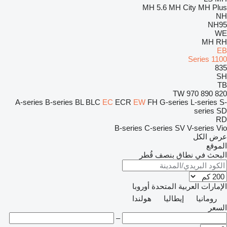
MH 5.6
MH City
MH Plus
NH
NH95
WE
MH
RH
EB
1100 Series
835
SH
TB
TW
970
890
820
A-series
B-series
BL
BLC
EC
ECR
EW
FH
G-series
L-series
S-
series
SD
RD
B-series
C-series
SV
V-series
Vio
عرض الكل
الموقع
البحث في نطاق بنصف قُطر
الإمارات العربية المتحدة
أوروبا
رومانيا
إيطاليا
هولندا
السعر
–