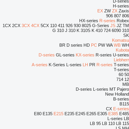
D-series
H-series
EX
ZW
ZX
Zaxis
906
807
806
HX-series
R-series
Robex
1CX
2CX
3CX
4CX
5CX
110
411
926
930
8025
G-Series
JS
JZ
TM
310 J
310 K
310S K
410
724
6090
310 G
SK
Komatsu
BR
D series
HD
PC
PW
WA
WB
WH
Kubota
D-series
GL-series
KX-series
R-series
U-series
Liebherr
A-series
K-Series
L-series
LH
PR
R-series
T-series
T-series
60
50
714
12
MB
D-series
L-series
MT
Pajero
New Holland
B-series
B115
CX
E-series
E80
E135
E215
E235
E245
E265
E305
E385
E485
L-series
LB
LB 95
LB 110
LB 115
LS
MH