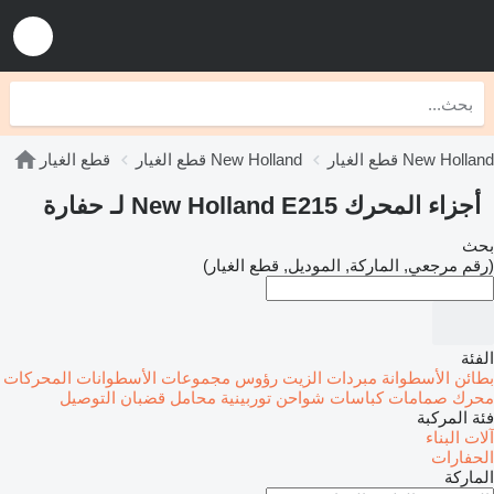
New Holland E-seri
قطع الغيار New Holland
قطع الغيار
أجزاء المحرك New Holland E215 لـ حفارة
بحث
(رقم مرجعي, الماركة, الموديل, قطع الغيار)
الفئة
بطائن الأسطوانة
مبردات الزيت
رؤوس مجموعات الأسطوانات
المحركات
محرك صمامات
كباسات
شواحن توربينية
محامل قضبان التوصيل
فئة المركبة
آلات البناء
الحفارات
الماركة