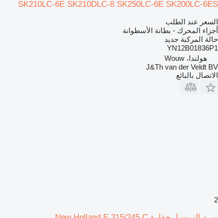
SK210LC-6E SK210DLC-8 SK250LC-6E SK200LC-6ES
السعر عند الطلب
أجزاء المحرك - بطانة الأسطوانة
حالة المركبة
جديد
YN12B01836P1
هولندا، Wouw
J&Th van der Veldt BV
الاتصال بالبائع
2
مبرد الزيت لـ حفارة New Holland E 215/245 C