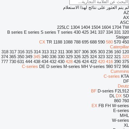
لم يتم العثور على نتائج لهذا الاستعلام
AZ
AX
ASC
225LC
1304
1404
1504
1604
1704
TW
B series
E series
S series
T series
430
425
341
337
334
331
320
Steiger
CX
TR
1188
1088
788
695
688
590
580
570
450
Caterpillar
318
317
316
315
314
313
312
311
308
307
306
305
303
236
160
120
374
365
350
349
345
340
336
330
329
326
325
324
323
322
321
320
777
730
631
444
438
434
432
430
428
426
424
422
420
416
390
375
C-series
DE
D series
M-series
MH
V-series
980
972
966
Cummins
C-series
KTA
DF
Deutz
BF
D-series
F2L912
DL
DX
SD
860
760
EX
FB
FH
W-series
E-series
MHL
W-series
XL