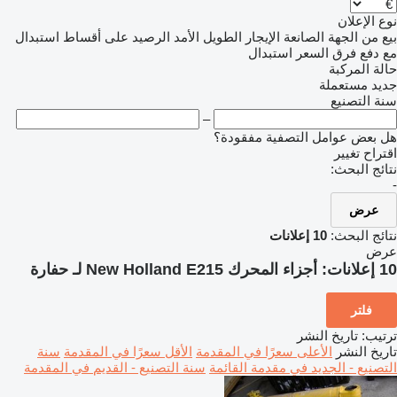
نوع الإعلان
بيع
من الجهة الصانعة
الإيجار الطويل الأمد
الرصيد
على أقساط
استبدال
مع دفع فرق السعر
استبدال
حالة المركبة
جديد
مستعملة
سنة التصنيع
–
هل بعض عوامل التصفية مفقودة؟
اقتراح تغيير
نتائج البحث:
-
عرض
نتائج البحث:
10 إعلانات
عرض
10 إعلانات:
أجزاء المحرك New Holland E215 لـ حفارة
فلتر
ترتيب
:
تاريخ النشر
تاريخ النشر
الأعلى سعرًا في المقدمة
الأقل سعرًا في المقدمة
سنة
التصنيع - الجديد في مقدمة القائمة
سنة التصنيع - القديم في المقدمة